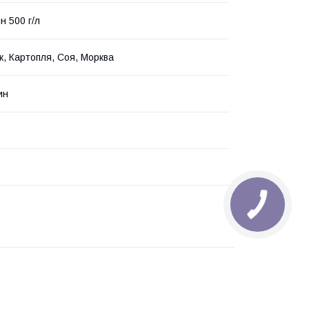
н 500 г/л
, Картопля, Соя, Морква
ин