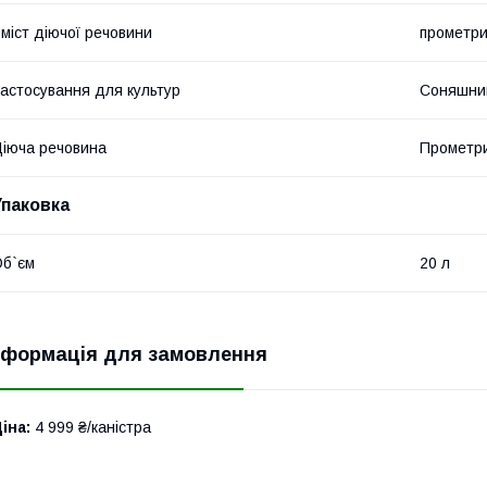
міст діючої речовини
прометри
астосування для культур
Соняшник
іюча речовина
Прометр
Упаковка
б`єм
20 л
нформація для замовлення
іна:
4 999 ₴/каністра