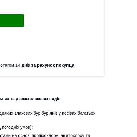
ротягом 14 днів
за рахунок покупця
ьних та деяких злакових видів
яких злакових бур'бур'янів у посівах багатьох
д погодніх умов);
атами на основі пропізохлору, ацетохлору та