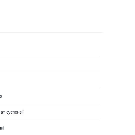
о
ат суспензії
чні