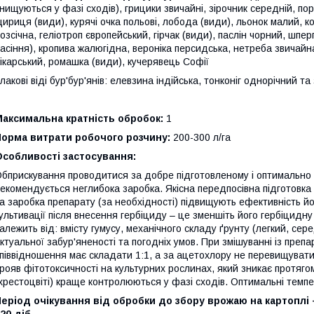
нищуються у фазі сходів), грицики звичайні, зірочник середній, по
ириця (види), курячі очка польові, лобода (види), льонок малий, 
озсічна, геліотроп європейський, гірчак (види), паслін чорний, шпе
асіння), кропива жалюгідна, вероніка персидська, нетреба звичайн
ікарський, ромашка (види), кучерявець Софії
лакові віді бур'бур'янів: елевзина індійська, тонконіг однорічний т
Максимальна кратність обробок:
1
Норма витрати робочого розчину:
200-300 л/га
Особливості застосування:
бприскування проводитися за добре підготовленому і оптимально з
екомендується неглибока заробка. Якісна передпосівна підготовка ґ
а заробка препарату (за необхідності) підвищують ефективність й
ультивації після внесення гербіциду – це зменшіть його гербіцид
алежить від: вмісту гумусу, механічного складу ґрунту (легкий, сере
ктуальної забур'яненості та погодніх умов. При змішуванні із преп
піввідношення має складати 1:1, а за ацетохлору не перевищувати
рояв фітотоксичності на культурних рослинах, який зникає протягом
хрестоцвіті) краще контролюються у фазі сходів. Оптимальні темп
еріод очікування від обробки до збору врожаю на картоплі – 9
20 діб.