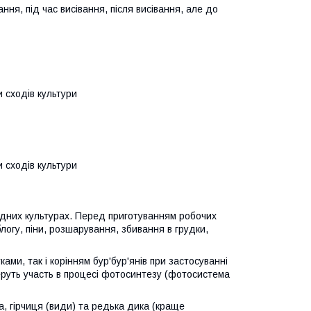
ння, під час висівання, після висівання, але до
 сходів культури
 сходів культури
овідних культурах. Перед приготуванням робочих
блогу, піни, розшарування, збивання в грудки,
ками, так і корінням бур'бур'янів при застосуванні
беруть участь в процесі фотосинтезу (фотосистема
ва, гірчиця (види) та редька дика (краще