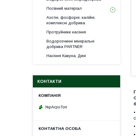
Посівний матеріал
Азотні, фосфорні, калійні,
комплексні добрива
Протруйники насіння
Водорозчинні мінеральні
добрива PARTNER
Насіння Кавуна, Дині
КОНТАКТИ
С
б
УкрАгроТоп
•
с
•
•