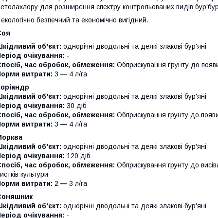
етолахлору для розширення спектру контрольованих видів бур'бур'
 екологічно безпечний та економічно вигідний.
Соя
Шкідливий об'єкт:
однорічні дводольні та деякі злакові бур'яні
Період очікування:
-
посіб, час обробок, обмеження:
Обприскування ґрунту до появи
Норми витрати:
3
—
4 л/га
Коріандр
Шкідливий об'єкт:
однорічні дводольні та деякі злакові бур'яні
Період очікування:
30 діб
посіб, час обробок, обмеження:
Обприскування грунту до появи 
Норми витрати:
3
—
4 л/га
Морква
Шкідливий об'єкт:
однорічні дводольні та деякі злакові бур'яні
Період очікування:
120 діб
посіб, час обробок, обмеження:
Обприскування грунту до висіва
истків культури
Норми витрати:
2
—
3 л/га
Соняшник
Шкідливий об'єкт:
однорічні дводольні та деякі злакові бур'яні
Період очікування:
-