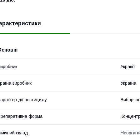
арактеристики
Основні
иробник
Укравіт
раїна виробник
Україна
арактер дії пестициду
Виборчог
репаративна форма
Концентр
імічний склад
Неоргані