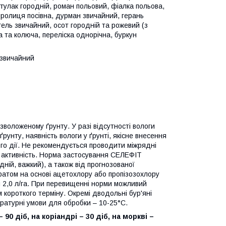
ртулак городній, роман польовий, фіалка польова,
королиця посівна, дурман звичайний, герань
ргель звичайний, осот городній та рожевий (з
а та колюча, переліска однорічна, буркун
а звичайний
воложеному ґрунту. У разі відсутності вологи
рунту, наявність вологи у ґрунті, якісне внесення
ого дії. Не рекомендується проводити міжрядні
ну активність. Норма застосування СЕЛЕФІТ
дній, важкий), а також від прогнозованої
аратом на основі ацетохлору або пропізозохлору
 2,0 л/га. При перевищенні норми можливий
 короткого терміну. Окремі дводольні бур'яні
ературні умови для обробки – 10-25°С.
0 діб, на коріандрі – 30 діб, на моркві –