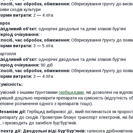
посіб, час обробок, обмеження:
Обприскування грунту до висіва
ояви сходів культури
Норми витрати:
2
—
4 л/га
Горох
Шкідливий об'єкт:
однорічні дводольні та деякі злакові бур'яні
Період очікування:
-
посіб, час обробок, обмеження:
Обприскування ґрунту до появи
Норми витрати:
3
—
5 л/га
артопля
Шкідливий об'єкт:
однорічні дводольні та деякі злакові бур'яні
Період очікування:
90 діб
посіб, час обробок, обмеження:
Обприскування ґрунту до появи
Норми витрати:
3
—
4 л/га
умісність:
умісний з іншими ґрунтовими
гербіцидами
, які дозволені на відп
умішей доцільно перевірити препарати на сумісність (відсутність о
еповне розчинення одного з препаратів тощо).
еханізм дії:
Гербіцид вибіркової дії, який поглинається як пророст
репарату до сходів. Прометрин блокує транспорт електронів, які 
), і призводить до загибелі бур'бур'янів.
пектр дії: Дводольні віді бур'бур'янів:
галінсога дрібноквітко