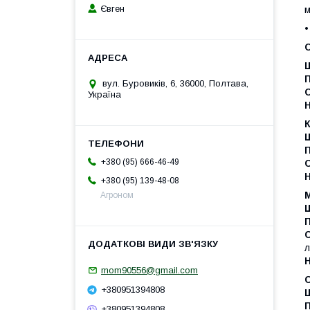
Євген
м
•
вул. Буровиків, 6, 36000, Полтава,
С
Україна
+380 (95) 666-46-49
С
+380 (95) 139-48-08
Агроном
С
л
mom90556@gmail.com
+380951394808
+380951394808