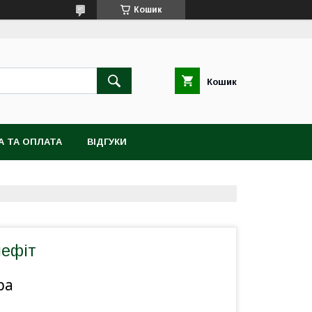
Кошик
Кошик
А ТА ОПЛАТА
ВІДГУКИ
лефіт
ра