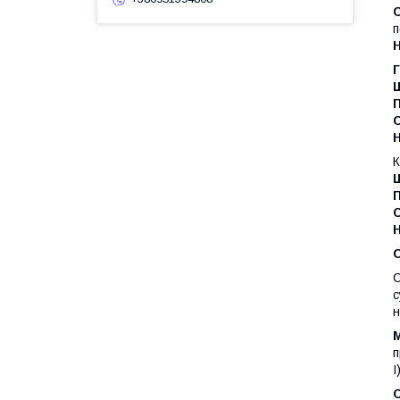
С
п
С
К
С
С
С
с
н
М
п
I
С