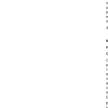
з
щ
р
н
л
З
О
р
т
к
з
а
с
п
(
П
1