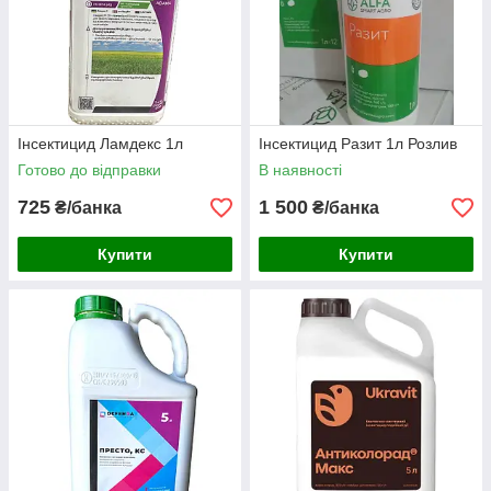
Інсектицид Ламдекс 1л
Інсектицид Разит 1л Розлив
Готово до відправки
В наявності
725
1 500
₴/банка
₴/банка
Купити
Купити