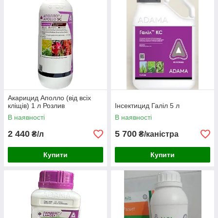
Акарицид Аполло (від всіх
кліщів) 1 л Розлив
Інсектицид Галіл 5 л
В наявності
В наявності
2 440
5 700
₴/л
₴/каністра
Купити
Купити