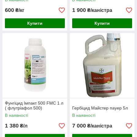
600
1 900
₴/кг
₴/каністра
Купити
Купити
Фунгіцид Імпакт 500 FMC 1 л
( флутріафол 500)
Гербіцид Майстер пауер 5л
В наявності
В наявності
1 380
7 000
₴/л
₴/каністра