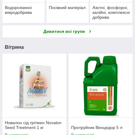
Водорозчинні
Посівний матеріал
Азотні, фосфорні,
мікродобрива
калійні, комплексні
добрива
Дивитися всі групи
Вітрина
Новалон сід трітмен Novalon
Seed Treetment 1 кг
Протруйник Венцедор 5 л
В наявності
В наявності