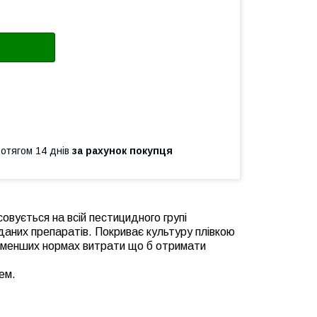
ротягом 14 днів
за рахунок покупця
овується на всій пестицидного групі
 даних препаратів. Покриває культуру плівкою
ри менших нормах витрати що б отримати
ем.