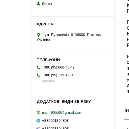
Євген
К
П
Є
Е
вул. Буровиків, 6, 36000, Полтава,
В
Україна
Р
В
с
+380 (95) 666-46-49
п
п
+380 (95) 139-48-08
у
Агроном
п
І
mom90556@gmail.com
+380951394808
+380951394808