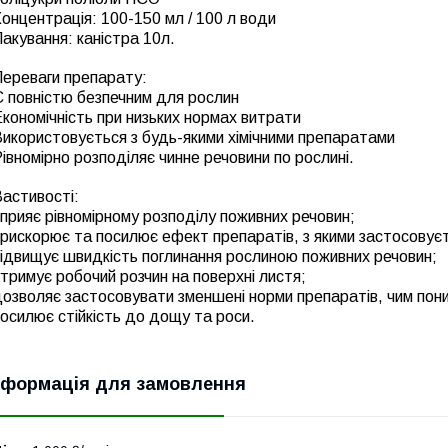
онцентрація: 100-150 мл / 100 л води
акування: каністра 10л.
Переваги препарату:
 повністю безпечним для рослин
кономічність при низьких нормах витрати
икористовується з будь-якими хімічними препаратами
івномірно розподіляє чинне речовини по рослині.
астивості:
прияє рівномірному розподілу поживних речовин;
рискорює та посилює ефект препаратів, з якими застосовує
ідвищує швидкість поглинання рослиною поживних речовин;
тримує робочий розчин на поверхні листя;
дозволяє застосовувати зменшені норми препаратів, чим по
осилює стійкість до дощу та роси.
нформація для замовлення