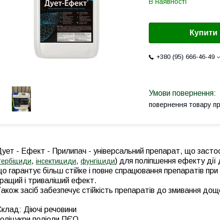
В наявності
Купити
+380 (95) 666-46-49
повернення товару п
ует - Ефект - Прилипач - універсальний препарат, що застос
,
,
) для поліпшення ефекту дії
гербіциди
інсектициди
фунгіциди
о гарантує більш стійке і повне спрацювання препаратів п
кращий і триваліший ефект.
акож засіб забезпечує стійкість препаратів до змивання дощ
клад: Діючі речовини
оліцукри поліоли ПЄО