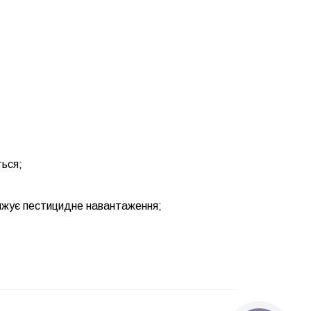
ться;
нижує пестицидне навантаження;