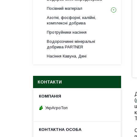
Посівний матеріал
Азотні, фосфорні, калійні,
комплексні добрива
Протруйники насіння
Водорозчинні мінеральні
добрива PARTNER
Насіння Кавуна, Дині
КОНТАКТИ
Д
(
щ
УкрАгроТоп
Т
С
п