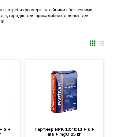
і потреби фермерів надійними і безпечними
дів, городів, для присадибних ділянок, для
я!
+ S +
Партнер NPK 13:40:13 + s +
т
me + mgO 25 кг