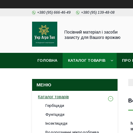
+380 (95) 666-46-49
+380 (95) 139-48-08
Посівний матеріал і засоби
захисту для Вашого врожаю
ГОЛОВНА
КАТАЛОГ ТОВАРІВ
ПРО 
Каталог товарів
В
Гербіциди
Фунгіциди
М
Інсектициди
м
Водорозчинні мікродобрива