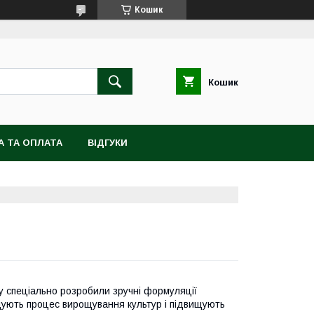
Кошик
Кошик
А ТА ОПЛАТА
ВІДГУКИ
му спеціально розробили зручні формуляції
щують процес вирощування культур і підвищують