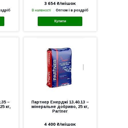
3 654 ₴/мішок
оздріб
В наявності
Оптом і в роздріб
Купити
.35 –
Партнер Енерджі 13.40.13 –
5 кг,
мінеральне добриво, 25 кг,
Partner
4 400 ₴/мішок