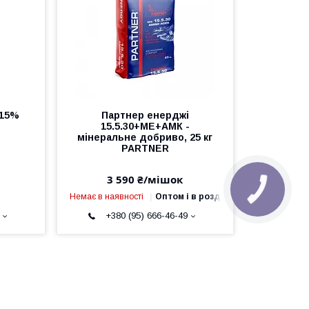
 15%
Партнер енерджі
15.5.30+ME+АМК -
мінеральне добриво, 25 кг
PARTNER
3 590 ₴/мішок
Немає в наявності
Оптом і в роздріб
+380 (95) 666-46-49