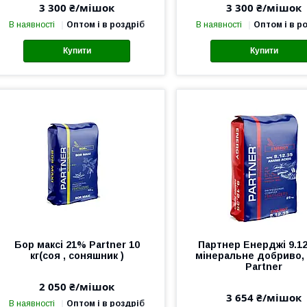
3 300 ₴/мішок
3 300 ₴/мішок
В наявності
Оптом і в роздріб
В наявності
Оптом і в р
Купити
Купити
Бор максі 21% Partner 10
Партнер Енерджі 9.12
кг(соя , соняшник )
мінеральне добриво, 2
Partner
2 050 ₴/мішок
3 654 ₴/мішок
В наявності
Оптом і в роздріб