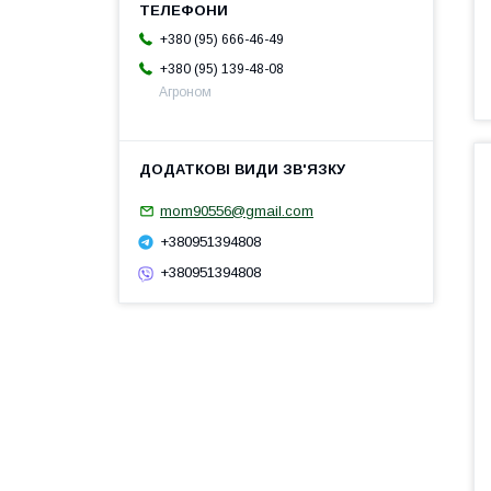
+380 (95) 666-46-49
+380 (95) 139-48-08
Агроном
mom90556@gmail.com
+380951394808
+380951394808