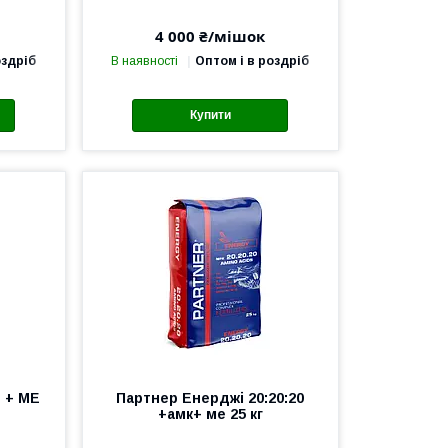
4 000 ₴/мішок
оздріб
В наявності
Оптом і в роздріб
Купити
S + ME
Партнер Енерджі 20:20:20
+амк+ ме 25 кг