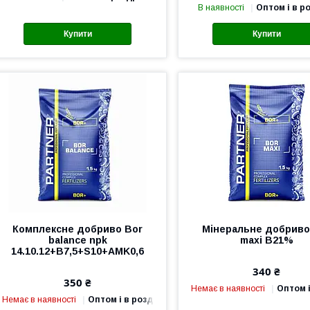
В наявності
Оптом і в р
Купити
Купити
Комплексне добриво Bor
Мінеральне добриво
balance npk
maxi В21%
14.10.12+B7,5+S10+AMK0,6
340 ₴
350 ₴
Немає в наявності
Оптом і
Немає в наявності
Оптом і в роздріб