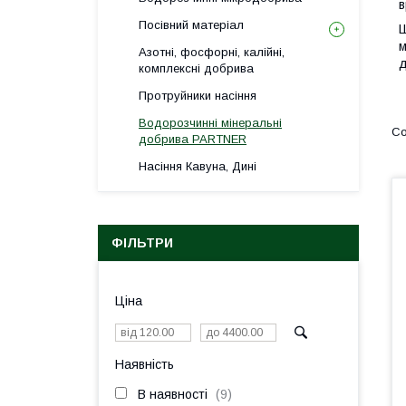
в
Посівний матеріал
Ш
м
Азотні, фосфорні, калійні,
д
комплексні добрива
Протруйники насіння
Водорозчинні мінеральні
добрива PARTNER
Насіння Кавуна, Дині
ФІЛЬТРИ
Ціна
Наявність
В наявності
9