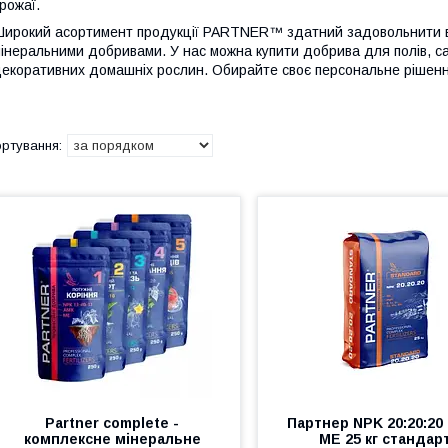
рожаї.
ирокий асортимент продукції PARTNER™ здатний задовольнити вс
інеральними добривами. У нас можна купити добрива для полів, са
екоративних домашніх рослин. Обирайте своє персональне рішенн
Partner complete -
Партнер NPK 20:20:20 
комплексне мінеральне
ME 25 кг стандар