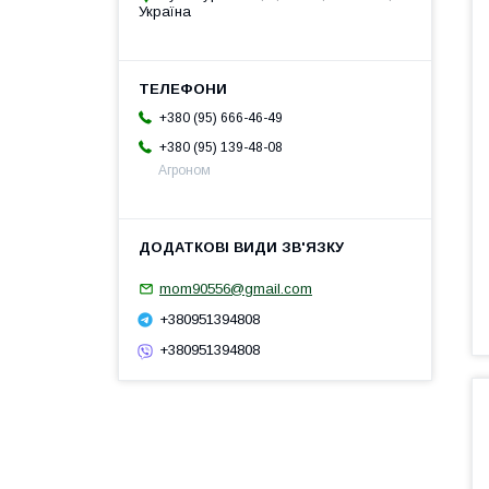
Україна
+380 (95) 666-46-49
+380 (95) 139-48-08
Агроном
mom90556@gmail.com
+380951394808
+380951394808