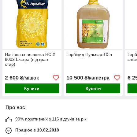
Насіння соняшника НС Х
Гербіцид Пульсар 10 л
Герб
8002 Екстра (під гран
smar
стар)
2 600
10 500
6 2
₴/мішок
₴/каністра
Купити
Купити
Про нас
99% позитивних з 116 відгуків за рік
Працює з 19.02.2018