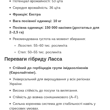
Потенціал врожайності: 53 ц/га
Середня врожайність: 36 ц/га
Фракція: Екстра
Вага посівної одиниці: 10 кг
Посівна одиниця: 150 000 насінин (достатньо для
2–2,5 га)
Рекомендована густота на момент збирання:
Лісостеп: 55–60 тис. рослин/га
Степ: 50–55 тис. рослин/га
Переваги гібриду Ласса
Стійкий до гербіцидів групи імідазолінонів
(Євролайтнінг).
Універсальний для вирощування у всіх регіонах
України.
Висока стійкість до посухи та вилягання.
Стійкість до вовчка соняшникового (A–F).
Сильна коренева система для стабільності навіть у
стресових умовах.