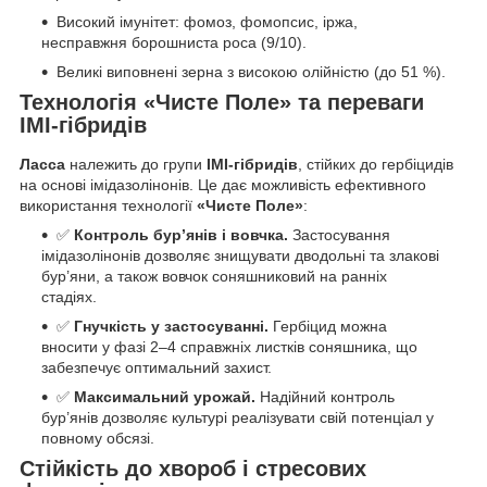
Високий імунітет: фомоз, фомопсис, іржа,
несправжня борошниста роса (9/10).
Великі виповнені зерна з високою олійністю (до 51 %).
Технологія «Чисте Поле» та переваги
ІМІ-гібридів
Ласса
належить до групи
ІМІ-гібридів
, стійких до гербіцидів
на основі імідазолінонів. Це дає можливість ефективного
використання технології
«Чисте Поле»
:
✅
Контроль бур’янів і вовчка.
Застосування
імідазолінонів дозволяє знищувати дводольні та злакові
бур’яни, а також вовчок соняшниковий на ранніх
стадіях.
✅
Гнучкість у застосуванні.
Гербіцид можна
вносити у фазі 2–4 справжніх листків соняшника, що
забезпечує оптимальний захист.
✅
Максимальний урожай.
Надійний контроль
бур’янів дозволяє культурі реалізувати свій потенціал у
повному обсязі.
Стійкість до хвороб і стресових