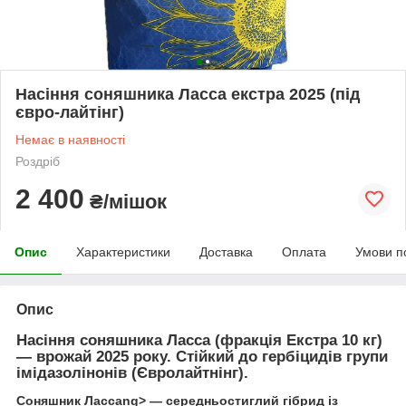
Насіння соняшника Ласса екстра 2025 (під
євро-лайтінг)
Немає в наявності
Роздріб
2 400
₴/мішок
Опис
Характеристики
Доставка
Оплата
Умови п
Опис
Насіння соняшника Ласса (фракція Екстра 10 кг)
— врожай 2025 року.
Стійкий до гербіцидів групи
імідазолінонів (Євролайтнінг).
Соняшник Лассаng> — середньостиглий гібрид із