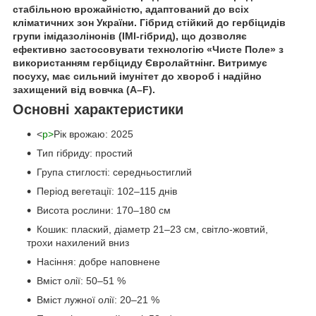
стабільною врожайністю, адаптований до всіх
кліматичних зон України. Гібрид стійкий до гербіцидів
групи імідазолінонів (ІМІ-гібрид), що дозволяє
ефективно застосовувати технологію
«Чисте Поле»
з
використанням гербіциду
Євролайтнінг
. Витримує
посуху, має сильний імунітет до хвороб і надійно
захищений від вовчка (A–F).
Основні характеристики
<
p>
Рік врожаю: 2025
Тип гібриду: простий
Група стиглості: середньостиглий
Період вегетації: 102–115 днів
Висота рослини: 170–180 см
Кошик: плаский, діаметр 21–23 см, світло-жовтий,
трохи нахилений вниз
Насіння: добре наповнене
Вміст олії: 50–51 %
Вміст лужної олії: 20–21 %