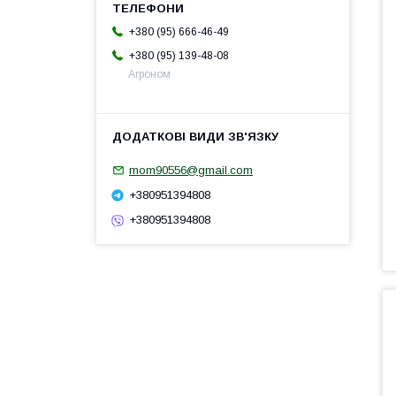
+380 (95) 666-46-49
+380 (95) 139-48-08
Агроном
mom90556@gmail.com
+380951394808
+380951394808