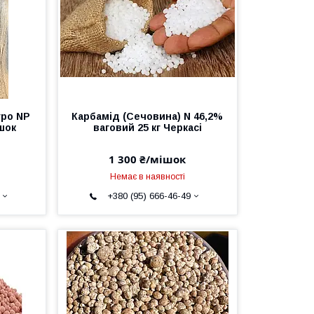
ро NP
Карбамід (Сечовина) N 46,2%
ішок
ваговий 25 кг Черкасі
1 300 ₴/мішок
Немає в наявності
+380 (95) 666-46-49