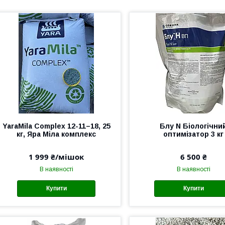
YaraMila Complex 12-11–18, 25
Блу N Біологічни
кг, Яра Міла комплекс
оптимізатор 3 кг
1 999 ₴/мішок
6 500 ₴
В наявності
В наявності
Купити
Купити