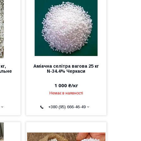
кг,
Аміачна селітра вагова 25 кг
альне
N-34.4% Черкаси
1 000 ₴/кг
Немає в наявності
+380 (95) 666-46-49