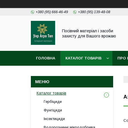
+380 (95) 666-46-49
+380 (95) 139-48-08
Посівний матеріал і засоби
захисту для Вашого врожаю
ГОЛОВНА
КАТАЛОГ ТОВАРІВ
ПРО 
Каталог товарів
А
Гербіциди
Фунгіциди
Інсектициди
Водорозчинні мікродобрива