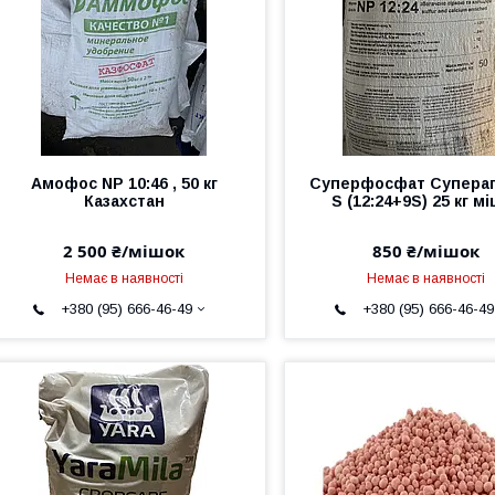
Амофос NP 10:46 , 50 кг
Суперфосфат Супераг
Казахстан
S (12:24+9S) 25 кг м
2 500 ₴/мішок
850 ₴/мішок
Немає в наявності
Немає в наявності
+380 (95) 666-46-49
+380 (95) 666-46-49