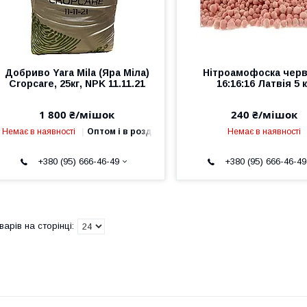
Добриво Yara Mila (Яра Міла)
Нітроамофоска чер
Cropcare, 25кг, NPK 11.11.21
16:16:16 Латвія 5 к
1 800 ₴/мішок
240 ₴/мішок
Немає в наявності
Оптом і в роздріб
Немає в наявності
+380 (95) 666-46-49
+380 (95) 666-46-49