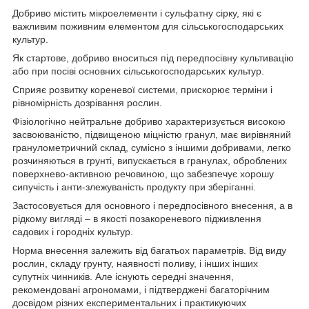
Добриво містить мікроелементи і сульфатну сірку, які є
важливим поживним елементом для сільськогосподарських
культур.
Як стартове, добриво вноситься під передпосівну культивацію
або при посіві основних сільськогосподарських культур.
Сприяє розвитку кореневої системи, прискорює терміни і
рівномірність дозрівання рослин.
Фізіологічно нейтральне добриво характеризується високою
засвоюваністю, підвищеною міцністю гранул, має вирівняний
гранулометричний склад, сумісно з іншими добривами, легко
розчиняються в грунті, випускається в гранулах, оброблених
поверхнево-активною речовиною, що забезпечує хорошу
сипучість і анти-злежуваність продукту при зберіганні.
Застосовується для основного і передпосівного внесення, а в
рідкому вигляді – в якості позакореневого підживлення
садових і городніх культур.
Норма внесення залежить від багатьох параметрів. Від виду
рослин, складу грунту, наявності поливу, і інших інших
супутніх чинників. Але існують середні значення,
рекомендовані агрономами, і підтверджені багаторічним
досвідом різних експериментальних і практикуючих