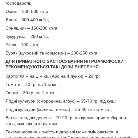
господарств:
Озимі – 300-500 кг/га;
Ярові – 300-400 кг/га;
Соняшник – 150-200 кг/га;
Кукурудза – 250 кг/га;
Ріпак – 100 кг/га;
Буряк (цукровий та кормовий) – 200-250 кг/га.
ДЛЯ ПРИВАТНОГО ЗАСТОСУВАННЯ НІТРОАМОФОСКИ
РЕКОМЕНДУЮТЬСЯ ТАКІ ДОЗИ ВНЕСЕННЯ:
Картопля – на 1 м.кв. (Або на 4 лунки) – 20 гр;
Томати – 20 гр. на 1 м.кв .;
Огірки – 30 гр. на 1 м.кв .;
Ягідні культури (смородина, аґрус) – 65-70 гр. під кущ;
Ягідні культури (малина, ожина) – 35-40 гр. на м.кв .;
Великі плодові дерева – 70-90 гр. по кромці пристовбурного
кола, змішавши з грунтом.
Рекомендована кількість підгодівлі може змінюватися, в
залежності від періоду вегетації рослини, типу грунту, і строків