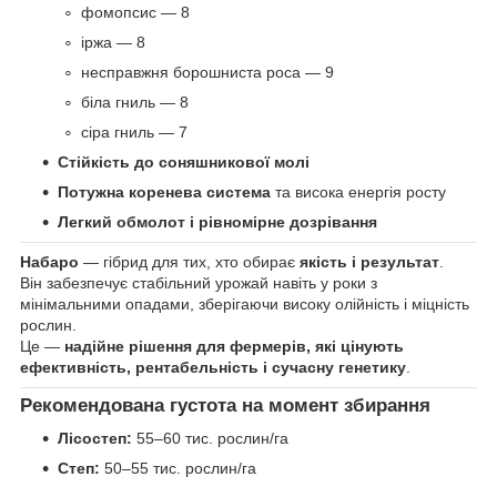
фомопсис — 8
іржа — 8
несправжня борошниста роса — 9
біла гниль — 8
сіра гниль — 7
Стійкість до соняшникової молі
Потужна коренева система
та висока енергія росту
Легкий обмолот і рівномірне дозрівання
Набаро
— гібрид для тих, хто обирає
якість і результат
.
Він забезпечує стабільний урожай навіть у роки з
мінімальними опадами, зберігаючи високу олійність і міцність
рослин.
Це —
надійне рішення для фермерів, які цінують
ефективність, рентабельність і сучасну генетику
.
Рекомендована густота на момент збирання
Лісостеп:
55–60 тис. рослин/га
Степ:
50–55 тис. рослин/га