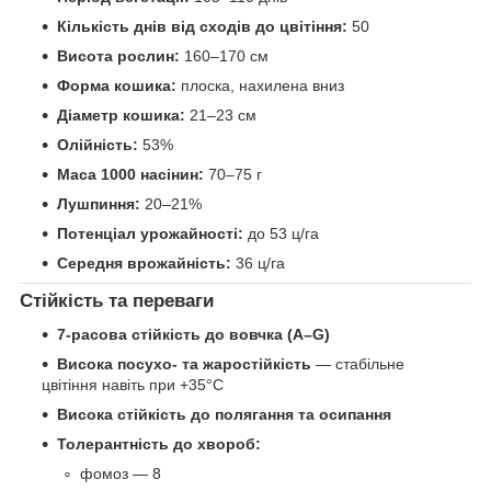
Кількість днів від сходів до цвітіння:
50
Висота рослин:
160–170 см
Форма кошика:
плоска, нахилена вниз
Діаметр кошика:
21–23 см
Олійність:
53%
Маса 1000 насінин:
70–75 г
Лушпиння:
20–21%
Потенціал урожайності:
до 53 ц/га
Середня врожайність:
36 ц/га
Стійкість та переваги
7-расова стійкість до вовчка (A–G)
Висока посухо- та жаростійкість
— стабільне
цвітіння навіть при +35°C
Висока стійкість до полягання та осипання
Толерантність до хвороб:
фомоз — 8