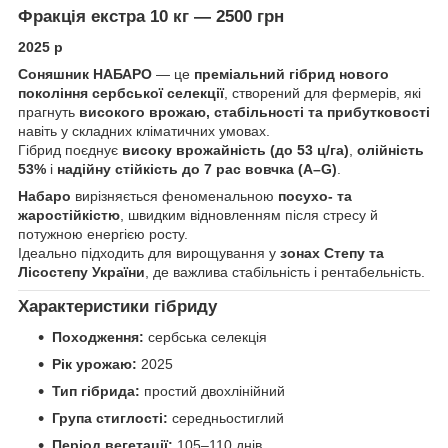
Фракція екстра 10 кг — 2500 грн
2025 р
Соняшник НАБАРО
— це
преміальний гібрид нового
покоління сербської селекції
, створений для фермерів, які
прагнуть
високого врожаю, стабільності та прибутковості
навіть у складних кліматичних умовах.
Гібрид поєднує
високу врожайність (до 53 ц/га)
,
олійність
53%
і
надійну стійкість до 7 рас вовчка (A–G)
.
Набаро
вирізняється феноменальною
посухо- та
жаростійкістю
, швидким відновленням після стресу й
потужною енергією росту.
Ідеально підходить для вирощування у
зонах Степу та
Лісостепу України
, де важлива стабільність і рентабельність.
Характеристики гібриду
Походження:
сербська селекція
Рік урожаю:
2025
Тип гібрида:
простий двохлінійний
Група стиглості:
середньостиглий
Період вегетації:
105–110 днів