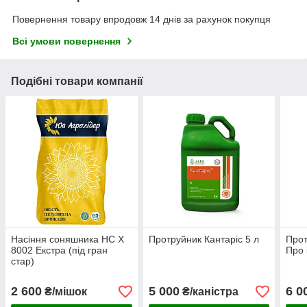
Повернення товару впродовж 14 днів за рахунок покупця
Всі умови повернення
Подібні товари компанії
Насіння соняшника НС Х
Протруйник Кантаріс 5 л
Про
8002 Екстра (під гран
Про 
стар)
2 600
5 000
6 0
₴/мішок
₴/каністра