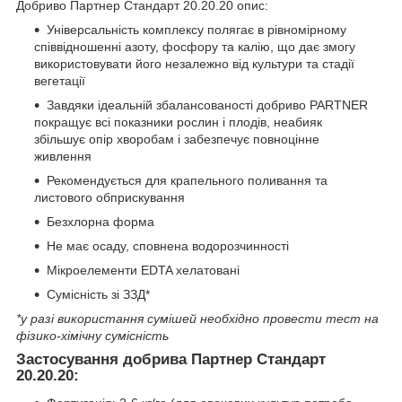
Добриво Партнер Стандарт 20.20.20 опис:
Універсальність комплексу полягає в рівномірному
співвідношенні азоту, фосфору та калію, що дає змогу
використовувати його незалежно від культури та стадії
вегетації
Завдяки ідеальній збалансованості добриво PARTNER
покращує всі показники рослин і плодів, неабияк
збільшує опір хворобам і забезпечує повноцінне
живлення
Рекомендується для крапельного поливання та
листового обприскування
Безхлорна форма
Не має осаду, сповнена водорозчинності
Мікроелементи EDTA хелатовані
Сумісність зі ЗЗД*
*у разі використання сумішей необхідно провести тест на
фізико-хімічну сумісність
Застосування добрива Партнер Стандарт
20.20.20: