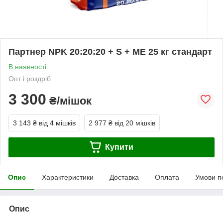
Партнер NPK 20:20:20 + S + ME 25 кг стандарт
В наявності
Опт і роздріб
3 300
₴/мішок
3 143 ₴
від 4 мішків
2 977 ₴
від 20 мішків
Купити
Опис
Характеристики
Доставка
Оплата
Умови п
Опис