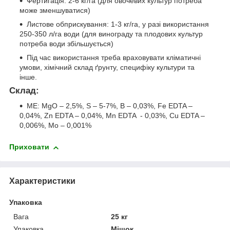
Фертигація: 2-6 кг/га (для овочевих культур потреба
може зменшуватися)
Листове обприскування: 1-3 кг/га, у разі використання
250-350 л/га води (для винограду та плодових культур
потреба води збільшується)
Під час використання треба враховувати кліматичні
умови, хімічний склад ґрунту, специфіку культури та
інше.
Склад:
ME: МgO – 2,5%, S – 5-7%, B – 0,03%, Fe EDTA –
0,04%, Zn EDTA – 0,04%, Mn EDTA - 0,03%, Cu EDTA –
0,006%, Mo – 0,001%
Приховати
Характеристики
Упаковка
Вага
25 кг
Упаковка
Мішок