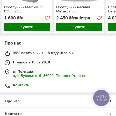
Протруйник Максим XL
Протруйник насіння
Прот
035 FS 1 л
Метакса 5л
Def
1 600
2 450
4 0
₴/л
₴/каністра
Купити
Купити
Про нас
99% позитивних з 118 відгуків за рік
Працює з 19.02.2018
м. Полтава
вул. Буровиків, 6, 36000, Полтава, Україна
Контакти
КНОПКА
ЗВ'ЯЗКУ
Про нас
Контакти