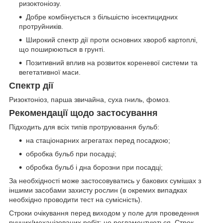
ризоктоніозу.
Добре комбінується з більшістю інсектицидних
протруйників.
Широкий спектр дії проти основних хвороб картоплі,
що поширюються в грунті.
Позитивний вплив на розвиток кореневої системи та
вегетативної маси.
Спектр дії
Ризоктоніоз, парша звичайна, суха гниль, фомоз.
Рекомендації щодо застосування
Підходить для всіх типів протруювання бульб:
на стаціонарних агрегатах перед посадкою;
обробка бульб при посадці;
обробка бульб і дна борозни при посадці;
За необхідності може застосовуватись у бакових сумішах з
іншими засобами захисту рослин (в окремих випадках
необхідно проводити тест на сумісність).
Строки очікування перед виходом у поле для проведення
ручних/механізованих робіт: не регламентуються. Строк