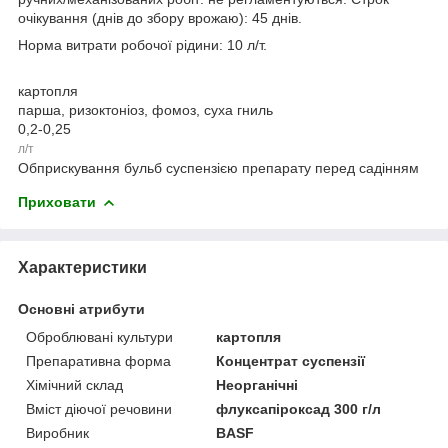
очікування (днів до збору врожаю): 45 днів.
Норма витрати робочої рідини: 10 л/т.
картопля
парша, ризоктоніоз, фомоз, суха гниль
0,2-0,25
л/т
Обприскування бульб суспензією препарату перед садінням
Приховати
Характеристики
Основні атрибути
Оброблювані культури
картопля
Препаративна форма
Концентрат суспензії
Хімічний склад
Неорганічні
Вміст діючої речовини
флуксапіроксад 300 г/л
Виробник
BASF