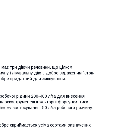
 має три діючи речовини, що цілком
чну і лікувальну дію з добре вираженим "стоп-
добре придатний для змішування.
обочої рідини 200-400 л/га для внесення
плоскоструменеві інжекторні форсунки, тиск
ійному застосуванні - 50 л/га робочого розчину.
бре сприймається усіма сортами зазначених