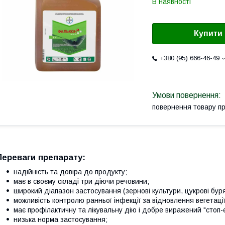
В наявності
Купити
+380 (95) 666-46-49
повернення товару п
Переваги препарату:
надійність та довіра до продукту;
має в своєму складі три діючи речовини;
широкий діапазон застосування (зернові культури, цукрові буря
можливість контролю ранньої інфекції за відновлення вегетації
має профілактичну та лікувальну дію і добре виражений "стоп-
низька норма застосування;