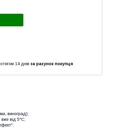
ротягом 14 днів
за рахунок покупця
ки, виноград);
 вже від 5°С;
ефект";