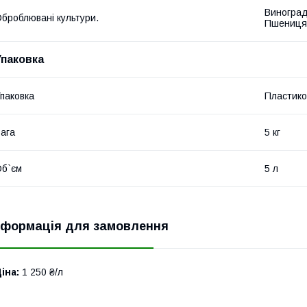
Виноград
броблювані культури.
Пшениця,
Упаковка
паковка
Пластико
ага
5 кг
б`єм
5 л
нформація для замовлення
іна:
1 250 ₴/л