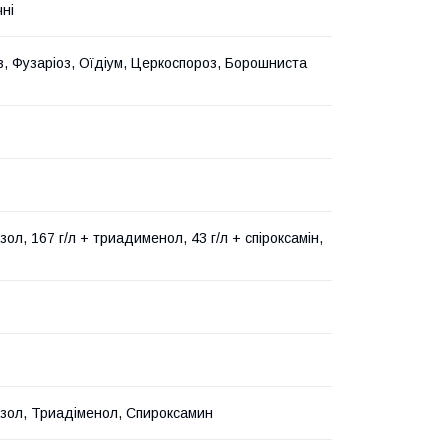
чні
з, Фузаріоз, Оїдіум, Церкоспороз, Борошниста
ол, 167 г/л + триадименол, 43 г/л + спіроксамін,
зол, Триадіменол, Спироксамин