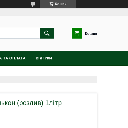
Кошик
Кошик
А ТА ОПЛАТА
ВІДГУКИ
ькон (розлив) 1літр