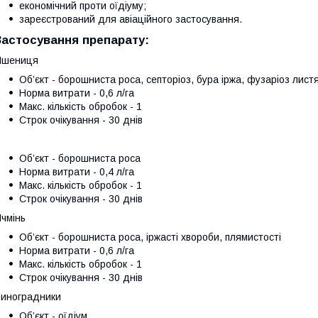
економічний проти оїдіуму;
зареєстрований для авіаційного застосування.
Застосування препарату:
Пшениця
Об’єкт - борошниста роса, септоріоз, бура іржа, фузаріоз лист
Норма витрати - 0,6 л/га
Макс. кількість обробок - 1
Строк очікування - 30 днів
Об’єкт - борошниста роса
Норма витрати - 0,4 л/га
Макс. кількість обробок - 1
Строк очікування - 30 днів
чмінь
Об’єкт - борошниста роса, іржасті хвороби, плямистості
Норма витрати - 0,6 л/га
Макс. кількість обробок - 1
Строк очікування - 30 днів
иноградники
Об’єкт - оїдіум