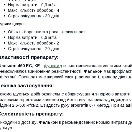
Норма витрати - 0,3 кг/га
Макс. кількість обробок - 4
Строк очікування - 30 днів
уряки цукрові
Об’єкт - борошниста роса, церкоспороз
Норма витрати - 0,6 кг/га
Макс. кількість обробок - 2
Строк очікування - 20 днів
Властивості препарату:
алькон 460 EC, КЕ
-
фунгіцид
із системними властивостями, який
неможливлює виникнення резистентності.
Фалькон
має профілакти
фектом". Препарат має широкий спектр активності, тривалу дію і 
Техніка застосування:
екомендується дрібнокрапельне обприскування з нормою витрати р
ольовими агрегатами залежно від його типу: наприклад, підходять 
ідини 2,5-5,0 кг/см2, швидкість руху агрегатів 6-7 км/год. При авіац
Селективність препарату:
иходячи з досвіду,
Фалькон
в рекомендованих нормах витрати до
ультур.