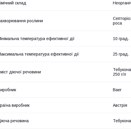
імічний склад
Неоргані
Септоріо
ахворювання рослини
роса
інімальна температура ефективної дії
10 град.
аксимальна температура ефективної дії
25 град.
Тебуконаз
міст діючої речовини
250 г/л
иробник
Baer
раїна виробник
Австрія
іюча речовина
Тебукона