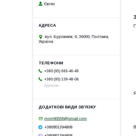
Євген
вул. Буровиків, 6, 36000, Полтава,
Україна
+380 (95) 666-46-49
+380 (95) 139-48-08
Агроном
Я
mom90556@gmail.com
В
+380951394808
+380951394808