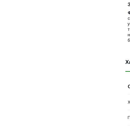
с
у
т
н
б
Х
Х
П