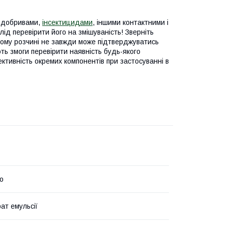
и добривами,
інсектицидами
, іншими контактними і
д перевірити його на змішуваність! Зверніть
овому розчині не завжди може підтверджуватись
ть змоги перевірити наявність будь-якого
ктивність окремих компонентів при застосуванні в
о
ат емульсії