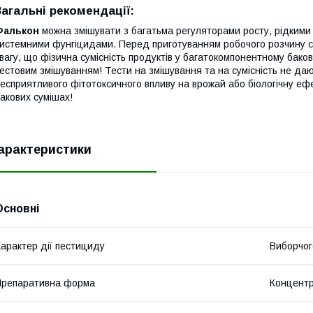
Загальні рекомендації:
Фалькон
можна змішувати з багатьма регуляторами росту, рідким
истемними фунгіцидами. Перед приготуванням робочого розчину слі
вагу, що фізична сумісність продуктів у багатокомпонентному бак
естовим змішуванням! Тести на змішування та на сумісність не даю
есприятливого фітотоксичного впливу на врожай або біологічну ефе
акових сумішах!
арактеристики
Основні
арактер дії пестициду
Виборчог
репаративна форма
Концентр