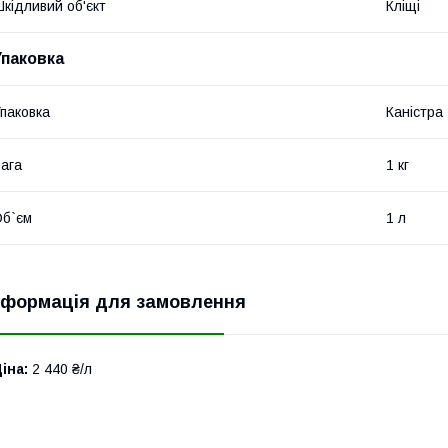
кідливий об'єкт
Кліщі
Упаковка
паковка
Каністра
ага
1 кг
б`єм
1 л
нформація для замовлення
іна:
2 440 ₴/л