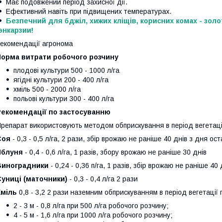
Має подовжений період захисної дії.
Ефективний навіть при підвищених температурах.
Безпечний для бджіл, хижих кліщів, корисних комах - зол
энкарзии!
екомендації агронома
Норма витрати робочого розчину
плодові культури 500 - 1000 л/га
ягідні культури 200 - 400 л/га
хміль 500 - 2000 л/га
польові культури 300 - 400 л/га
Рекомендації по застосуванню
репарат використовують методом обприскування в період вегетації
Соя
- 0,3 - 0,5 л/га, 2 рази, збір врожаю не раніше 40 днів з дня ос
Яблуня
- 0,4 - 0,6 л/га, 1 разів, збору врожаю не раніше 30 днів
Виноградники
- 0,24 - 0,36 п/га, 1 разів, збір врожаю не раніше 40 
Суниці (маточники)
- 0,3 - 0,4 л/га 2 рази
Хміль
0,8 - 3,2 2 рази наземним обприскуванням в період вегетації 
2 - 3 м - 0,8 л/га при 500 л/га робочого розчину;
4 - 5 м - 1,6 л/га при 1000 л/га робочого розчину;