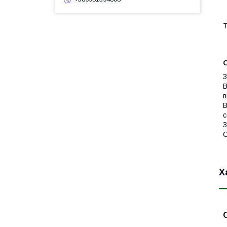
Т
З
В
в
В
с
З
С
Х