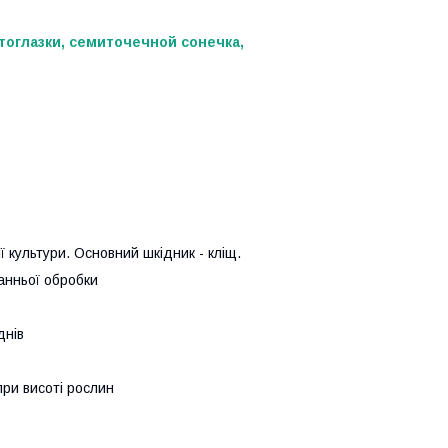
отоглазки, семиточечной сонечка,
 культури. Основний шкідник - кліщ.
танньої обробки
днів
при висоті рослин