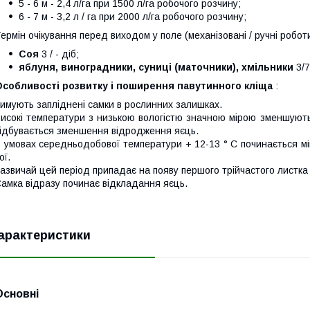
5 - 6 м - 2,4 л/га при 1500 л/га робочого розчину;
6 - 7 м - 3,2 л / га при 2000 л/га робочого розчину;
ермін очікування перед виходом у поле (механізовані / ручні роботи
Соя
3 / - діб;
яблуня, виноградники, суниці (маточники), хмільники
3/7
Особливості розвитку і поширення павутинного кліща
:
имують запліднені самки в рослинних залишках.
исокі температури з низькою вологістю значною мірою зменшують
ідбувається зменшення відродження яєць.
 умовах середньодобової температури + 12-13 ° С починається міг
ої.
азвичай цей період припадає на появу першого трійчастого листка 
амка відразу починає відкладання яєць.
арактеристики
Основні