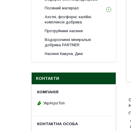
Посівний матеріал
Азотні, фосфорні, калійні,
комплексні добрива
Протруйники насіння
Водорозчинні мінеральні
добрива PARTNER
Насіння Кавуна, Дині
КОНТАКТИ
С
УкрАгроТоп
і
П