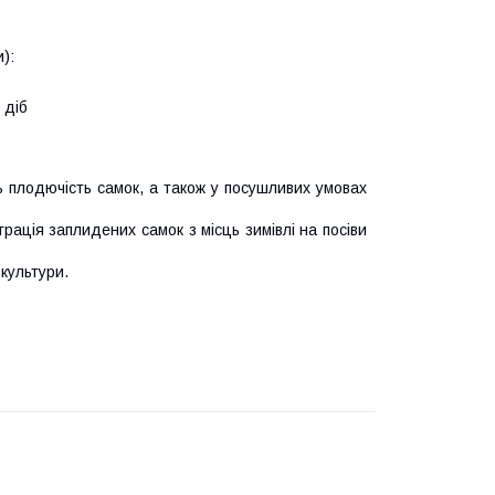
):
 діб
 плодючість самок, а також у посушливих умовах
рація заплидених самок з місць зимівлі на посіви
культури.