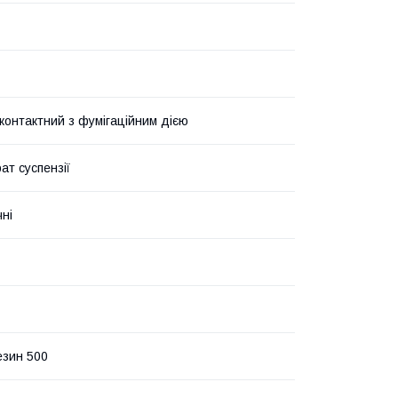
контактний з фумігаційним дією
ат суспензії
чні
зин 500