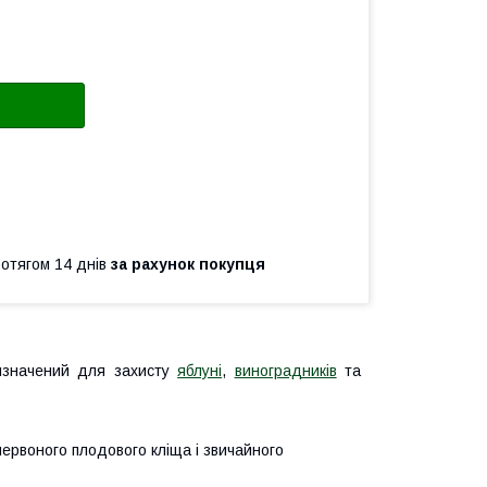
ротягом 14 днів
за рахунок покупця
изначений для захисту
яблуні
,
виноградників
та
 червоного плодового кліща і звичайного