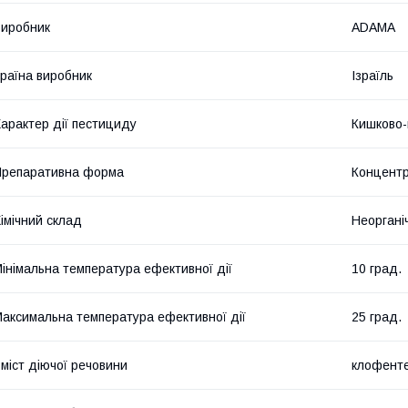
иробник
ADAMA
раїна виробник
Ізраїль
арактер дії пестициду
Кишково-
репаративна форма
Концентр
імічний склад
Неоргані
інімальна температура ефективної дії
10 град.
аксимальна температура ефективної дії
25 град.
міст діючої речовини
клофенте