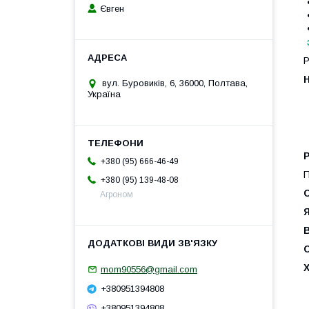
Євген
Р
вул. Буровиків, 6, 36000, Полтава,
Україна
+380 (95) 666-46-49
П
+380 (95) 139-48-08
Агроном
mom90556@gmail.com
+380951394808
+380951394808