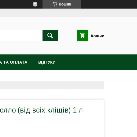
Кошик
Кошик
А ТА ОПЛАТА
ВІДГУКИ
лло (від всіх кліщів) 1 л