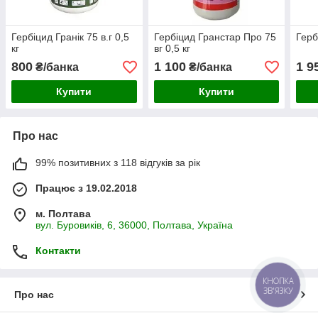
Гербіцид Гранік 75 в.г 0,5
Гербіцид Гранстар Про 75
Герб
кг
вг 0,5 кг
800
1 100
1 9
₴/банка
₴/банка
Купити
Купити
Про нас
99% позитивних з 118 відгуків за рік
Працює з 19.02.2018
м. Полтава
вул. Буровиків, 6, 36000, Полтава, Україна
Контакти
КНОПКА
ЗВ'ЯЗКУ
Про нас