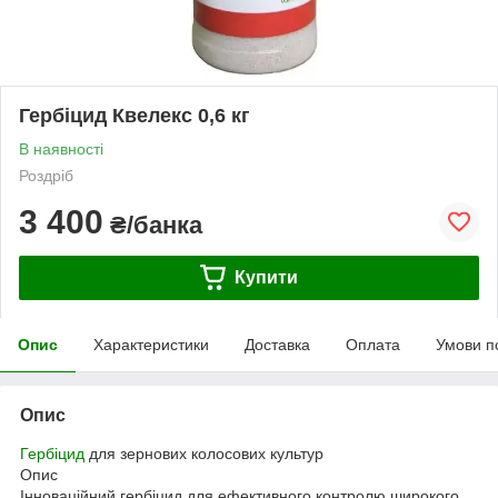
Гербіцид Квелекс 0,6 кг
В наявності
Роздріб
3 400
₴/банка
Купити
Опис
Характеристики
Доставка
Оплата
Умови п
Опис
Гербіцид
для зернових колосових культур
Опис
Інноваційний гербіцид для ефективного контролю широкого