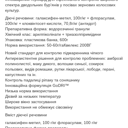
спектра дводольних бур'янів у посівах зернових колосових
культур.
Діючі речовини: галаксифен-метил, 100г/кг + флорасулам,
100г/кг + клоквінтосет-кислоти, 70,8г/кг (антидот)
Препаративна форма: водорозчинні гранули
Хімічний клас: арилпіколінати + триазолпіримідини
Упаковка: пластикова банка, 600г
Норма використання: 50-60г/гаКвелекс 200ВГ
Новий стандарт для контролю підмаренника чіпкого
Антирезистентне рішення для контролю проблемних: амброзії
полинолистої, маку дикого, волошки синьої, сокирок
польових, видів ромашки, рутки лікарської, лободи, герані,
капустяних та ін.
Контроль падалиці ріпаку та соняшнику
Інноваційна формуляція GoDRI™
Низька норма використання
Дієвий за низьких температур
Широке вікно застосування
Використання не обмежує сівозміну
Вміст діючої речовини
галаксифен-метил, 100 г/кг флорасулам, 100 г/кг
Препаративна форма препарату