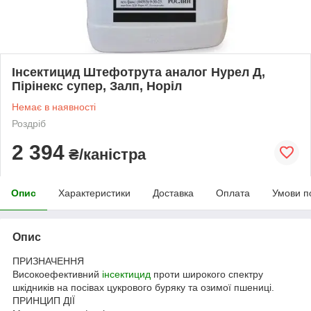
Інсектицид Штефотрута аналог Нурел Д,
Пірінекс супер, Залп, Норіл
Немає в наявності
Роздріб
2 394
₴/каністра
Опис
Характеристики
Доставка
Оплата
Умови п
Опис
ПРИЗНАЧЕННЯ
Високоефективний
інсектицид
проти широкого спектру
шкідників на посівах цукрового буряку та озимої пшениці.
ПРИНЦИП ДІЇ