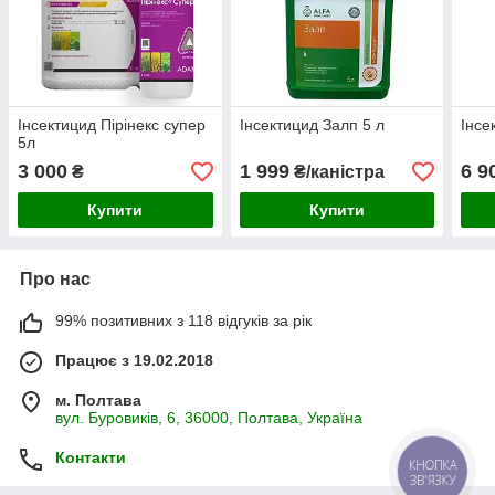
Інсектицид Пірінекс супер
Інсектицид Залп 5 л
Інсе
5л
3 000
1 999
6 9
₴
₴/каністра
Купити
Купити
Про нас
99% позитивних з 118 відгуків за рік
Працює з 19.02.2018
м. Полтава
вул. Буровиків, 6, 36000, Полтава, Україна
Контакти
КНОПКА
ЗВ'ЯЗКУ