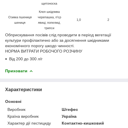
щитоноска
Клоп шкідлива
Озима пшениця
черепашка, п'єр
1,0
2
шениця
явиці, попелиці,
трипси
Обприскування посівів слід проводити в період вегетації
культури профілактично або за досягнення шкідниками
економічного порогу шкодо чинності.
НОРМА ВИТРАТИ РОБОЧОГО РОЗЧИНУ
Від 200 до 300 л/г
Приховати
Характеристики
Основні
Виробник
Штефес
Країна виробник
Україна
Характер дії пестициду
Контактно-кишковий