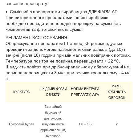
внесення препарату.
Сумісний з препаратами виробництва ДДЕ ФАРМ АГ.
При використанні з препаратами інших виробників
необхідно проводити попередню перевірку на сумісність
компонентів та фітотоксичність суміші.
РЕГЛАМЕНТ ЗАСТОСУВАННЯ
Обприскування препаратом Штарнес, КЕ рекомендується
проводити за допомогою наземної техніки ранкові (до 10) і
вечірні (після 18) години при мінімальних повітряних потоках.
Температура повітря не повинна перевищувати + 22 ºС.
Швидкість повітря при дрібно-крапельному обприскуванні не
повинна перевищувати 3 м/с, при велико-крапельному - 4 м/
с.
МАКС.
ШКІДЛИВІ ФРАЗИ
НОРМА ВИТРАТИ
КУЛЬТУРА
КРАТНІСТЬ
ОБ'ЄКТИ
ПРЕПАРАТУ, Л/ГА
ОБРОБОК
Звичайний
буряковий
довгоносик,
Цукровий буряк
мінуюча муха,
1,0 – 1,5
2
бурякові блішки,
бурякова