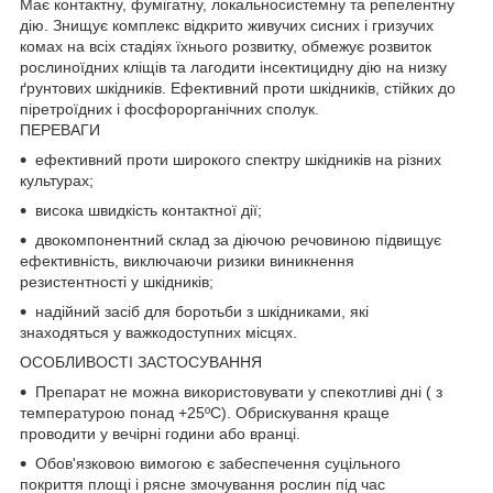
Має контактну, фумігатну, локальносистемну та репелентну
дію. Знищує комплекс відкрито живучих сисних і гризучих
комах на всіх стадіях їхнього розвитку, обмежує розвиток
рослиноїдних кліщів та лагодити інсектицидну дію на низку
ґрунтових шкідників. Ефективний проти шкідників, стійких до
піретроїдних і фосфорорганічних сполук.
ПЕРЕВАГИ
ефективний проти широкого спектру шкідників на різних
культурах;
висока швидкість контактної дії;
двокомпонентний склад за діючою речовиною підвищує
ефективність, виключаючи ризики виникнення
резистентності у шкідників;
надійний засіб для боротьби з шкідниками, які
знаходяться у важкодоступних місцях.
ОСОБЛИВОСТІ ЗАСТОСУВАННЯ
Препарат не можна використовувати у спекотливі дні ( з
температурою понад +25ºС). Обрискування краще
проводити у вечірні години або вранці.
Обов'язковою вимогою є забеспечення суцільного
покриття площі і рясне змочування рослин під час