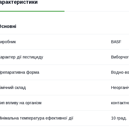
арактеристики
Основні
иробник
BASF
арактер дії пестициду
Виборчог
репаративна форма
Водно-во
імічний склад
Неоргані
ип впливу на організм
контактн
інімальна температура ефективної дії
10 град.