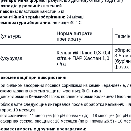
Препаративна форма:
гранули, що диспергуються у воді ( ВГ)
озподіл у рослині:
системний
паковка:
пластикові каністри 5 кг
арантійний термін зберігання:
24 місяці
емпература зберігання:
не вище 40 ° C
Норма витрати
Культура
Термін
препарату
обприс
Кельвін® Плюс 0,3–0,4
3-5 лис
Кукурудза
кг/га + ПАР Хастен 1,0
(бур'ян
л/га
фазах 
екомендації при використанні:
ри сильном засорении посевов сорняками из семей Гераниевые, 
екомендована система защиты Фронтьер® Оптима
овсходовый и Кельвин® Плюс послевсходовый Кельвин® Плюс не 
облюдайте следующие интервалов после обработки Кельвин® Пл
 горох: 10 месяцев
 подсолнечник: 11 месяцев (по pH почвы ≤7,5) - 18 месяцев (по pH 
 сахарная свекла, овощные: 10 месяцев (по pH почвы ≤6,5) - 18 мес
Совместимость с другими препаратами: