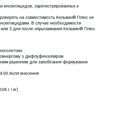
и инсектицидов, зарегистрированных к
проверять на совместимость Кельвин® Плюс не
инсектицидами. В случае необходимости
о или 3 дня после опрыскивания Кельвин® Плюс
многолетних
и синергізму з дифлуфензопиром
ивним рішенням для запобігання формування
4:00 після внесення
06 г / кг)