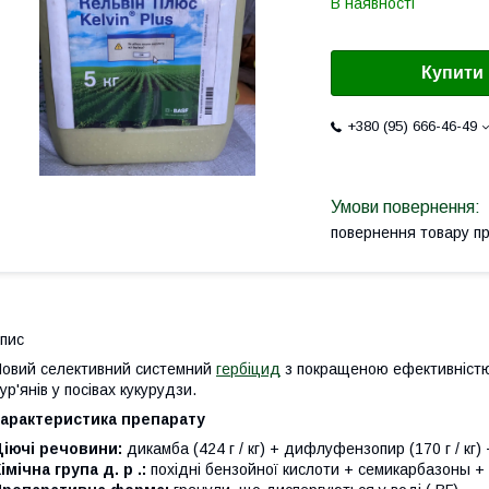
В наявності
Купити
+380 (95) 666-46-49
повернення товару п
пис
овий селективний системний
гербіцид
з покращеною ефективністю
ур'янів у посівах кукурудзи.
характеристика препарату
іючі речовини:
дикамба (424 г / кг) + дифлуфензопир (170 г / кг) +
імічна група д. р .:
похідні бензойної кислоти + семикарбазоны +