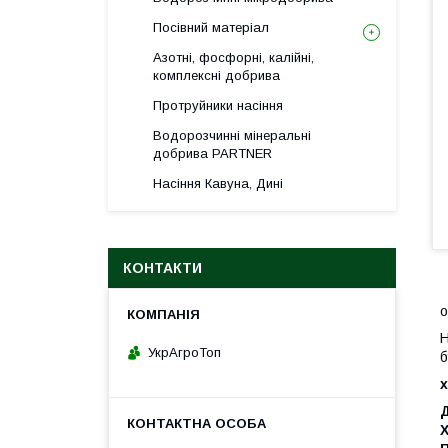
Посівний матеріал
Азотні, фосфорні, калійні,
комплексні добрива
Протруйники насіння
Водорозчинні мінеральні
добрива PARTNER
Насіння Кавуна, Дині
КОНТАКТИ
о
Н
УкрАгроТоп
б
Д
Х