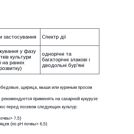
и застосування
Спектр дії
кування у фазу
однорічні та
тків культури
багаторічні злакові і
і на ранніх
дводольні бур'яні
розвитку)
лебедовые, щирица, мыши или куриным просом
рекомендуется применять на сахарной кукурузе
юс перед посевом следующих культур:
почвы> 7,5)
яцев (по pH почвы> 6,5)