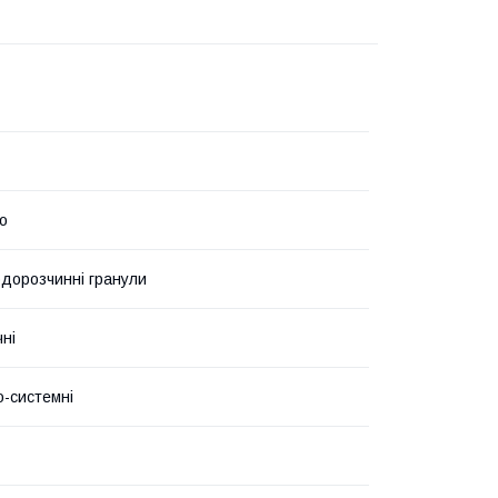
о
дорозчинні гранули
чні
о-системні