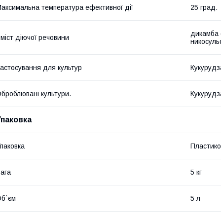
аксимальна температура ефективної дії
25 град.
дикамба (
міст діючої речовини
никосульф
астосування для культур
Кукурудз
броблювані культури.
Кукурудз
Упаковка
паковка
Пластико
ага
5 кг
б`єм
5 л