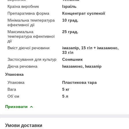
Країна виробник
Ізраїль
Препаративна форма
Концентрат суспензії
Мінімальна температура
10 град.
ефективної дії
Максимальна
25 град.
температура ефективної
дії
Вміст діючої речовини
імазапір, 15 г/л + імазамокс,
33 г/л
Застосування для культур
Соняшник
Діюча речовина
Імазамокс, Імазапір
Упаковка
Упаковка
Пластикова тара
Вага
5 кг
Об`єм
5 л
Приховати
Умови доставки