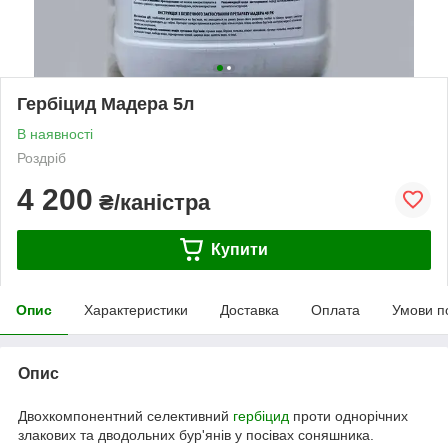
Гербiцид Мадера 5л
В наявності
Роздріб
4 200
₴/каністра
Купити
Опис
Характеристики
Доставка
Оплата
Умови п
Опис
Двохкомпонентний селективний
гербіцид
проти однорічних
злакових та дводольних бур'янів у посівах соняшника.