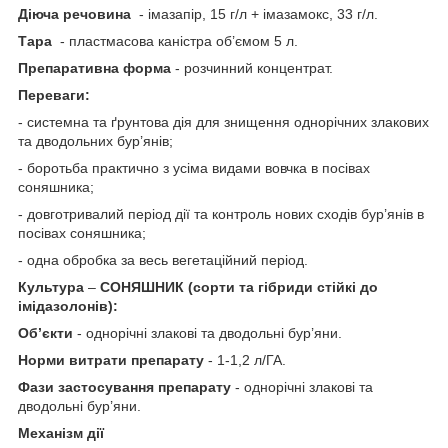
Діюча речовина
- імазапір, 15 г/л + імазамокс, 33 г/л.
Тара
- пластмасова каністра об’ємом 5 л.
Препаративна форма
- розчинний концентрат.
Переваги:
- системна та ґрунтова дія для знищення однорічних злакових
та дводольних бур’янів;
- боротьба практично з усіма видами вовчка в посівах
соняшника;
- довготривалий період дії та контроль нових сходів бур’янів в
посівах соняшника;
- одна обробка за весь вегетаційний період.
Культура
–
СОНЯШНИК
(сорти та гібриди стійкі до
імідазолонів):
Об’єкти
- однорічні злакові та дводольні бур’яни.
Норми витрати препарату
- 1-1,2 л/ГА.
Фази застосування препарату
- однорічні злакові та
дводольні бур’яни.
Механізм дії