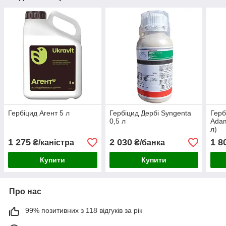
Гербіцид Агент 5 л
Гербіцид Дербі Syngenta
Герб
0,5 л
Adam
л)
1 275
2 030
1 8
₴/каністра
₴/банка
Купити
Купити
Про нас
99% позитивних з 118 відгуків за рік