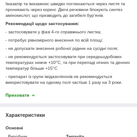
Імазапір та імазамокс швидко поглинаються через листя та
проникають через корені. Діючі речовини блокують синтез
амінокислот, що призводить до загибелі бур’янів.
Рекомендації щодо застосування:
- застосовувати у фазі 4-го справжнього листка;
- потребує рівномірного внесення по всій площі;
- не допускати знесення робочої рідини на сусідні поля;
- не рекомендується застосовувати при середньодобових
температурах нижче +10°С, та при перепаді нічних та денних
температур більше +15°С
- препарат із групи імідазолінонів не рекомендується
використовувати на одному полі частіше 1 разу на 3 роки.
Приховати
Характеристики
Основні
Виробник
Terravita