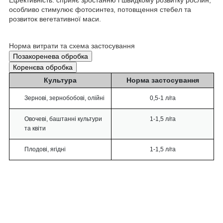
особливо стимулює фотосинтез, потовщення стебел та
розвиток вегетативної маси.
Норма витрати та схема застосування
Позакоренева обробка
Коренєва обробка
Культура
Норма застосування
Зернові, зернобобові, олійні
0,5-1 л/га
Овочеві, баштанні культури
1-1,5 л/га
та квіти
Плодові, ягідні
1-1,5 л/га