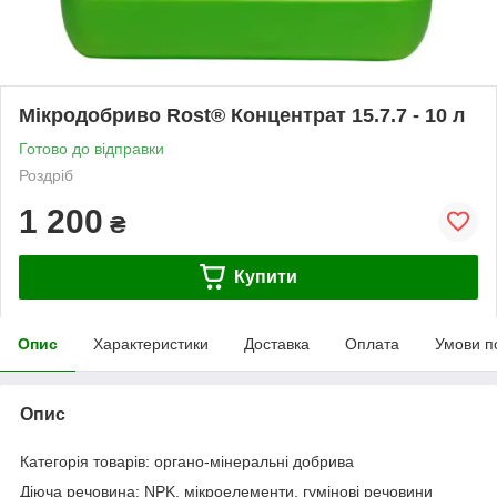
Мікродобриво Rost® Концентрат 15.7.7 - 10 л
Готово до відправки
Роздріб
1 200
₴
Купити
Опис
Характеристики
Доставка
Оплата
Умови п
Опис
Категорія товарів:
органо-мінеральні добрива
Діюча речовина:
NPK, мікроелементи, гумінові речовини