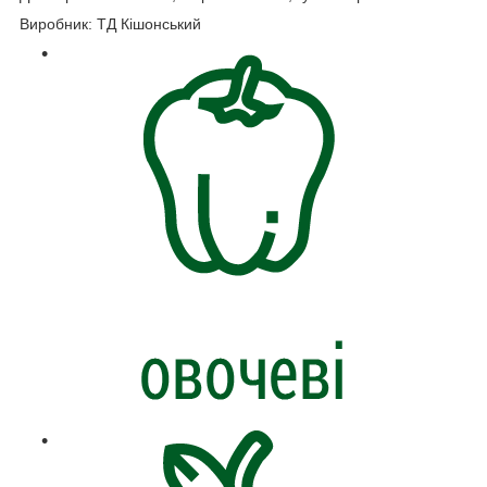
Виробник:
ТД Кішонський