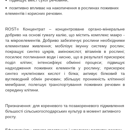
позитивно впливає на накопичення в рослинах поживних
елементів і корисних речовин.
ROST
Концентрат
– концентроване органо-мінеральне
®
добриво на основі гумату калію, що містить комплекс макро -
та мікроелементів. Добриво забезпечує рослини необхідними
елементами живлення; мобілізує імунну систему рослин;
покращує синтез цукрів, амінокислот, вітамінів в рослині;
посилює поглинання води і кисню, що в результаті прискорює
поділ клітин; інтенсифікує обмінні процеси; підвищує
надходження поживних елементів у рослину; прискорює
синтез нуклеїнових кислот і білка; активує білковий та
вуглеводний обмін речовин; збільшує проникність клітинної
мембрани; полегшує транспортування поживних речовин в
середину клітини.
Призначення:
для кореневого та позакореневого підживлення
більшості сільськогосподарських культур в момент активного
росту.
Ефективність:
сприяє зростанню і швидкому розвитку рослин,