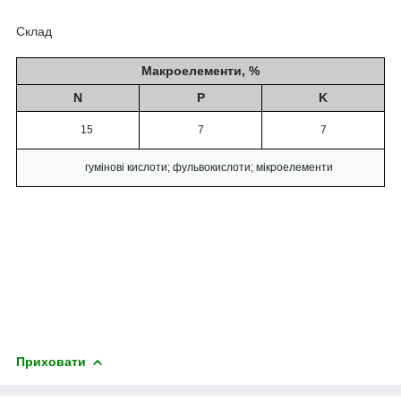
Склад
Макроелементи, %
N
P
K
15
7
7
гумінові кислоти; фульвокислоти; мікроелементи
Приховати