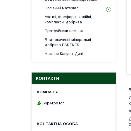
Посівний матеріал
Азотні, фосфорні, калійні,
комплексні добрива
Протруйники насіння
Водорозчинні мінеральні
добрива PARTNER
Насіння Кавуна, Дині
КОНТАКТИ
В
Д
УкрАгроТоп
х
Х
Д
Х
П