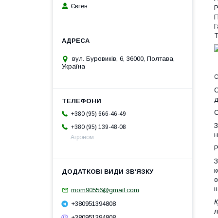
Євген
Р
П
Г
Т
вул. Буровиків, 6, 36000, Полтава,
Україна
С
С
д
С
+380 (95) 666-46-49
З
+380 (95) 139-48-08
н
Агроном
Р
З
к
о
щ
mom90556@gmail.com
К
+380951394808
л
+380951394808