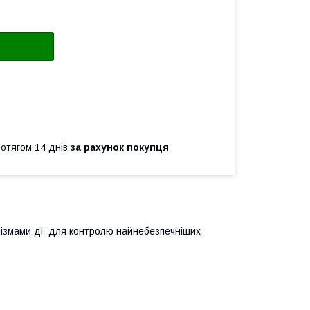
ротягом 14 днів
за рахунок покупця
нiзмами дiї для контролю найнебезпечніших