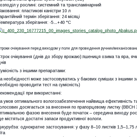
озподiл у рослинi:
системний та трансламiнарний
аковання:
пластикові каністри 10 л
арантійний термін зберігання:
24 місяці
емпература зберігання:
-5...+40 °C
троки очікування перед виходом у поле для проведення ручних/механізовани
трок очікування (днів до збору врожаю):
пшениця озима та яра, ячмі
нів
умісність з іншими препаратами:
а необхідності може застосовуватись у бакових сумішах з іншими 
еобхідно проводити тест на сумісність)
екомендації при використанні:
а умов оптимального вологозабезпечення найвища ефективність та
олосових досягається за внесення по прапорцевому листку (ВВСН 
птимальною фазою внесення буде початок – середина виходу росли
е містяться достатні запаси продуктивної вологи.
укурудза:
однократне застосування: у фазу 8–10 листкiв 1,5–1,75 л
/га