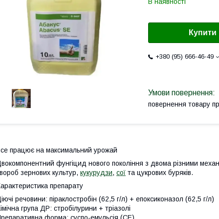
В наявності
Купити
+380 (95) 666-46-49
повернення товару п
се працює на максимальний урожай
вокомпонентний фунгіцид нового поколiння з двома рiзними меха
вороб зернових культур,
кукурудзи
,
сої
та цукрових буряків.
арактеристика препарату
iючi речовини:
пiраклостробiн (62,5 г/л) + епоксиконазол (62,5 г/л)
імічна група ДР:
стробілурини + тріазолі
репаративна форма:
суспо-емульсія (СЕ)