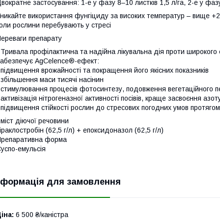
вократне застосування: 1-е у фазу 8–10 листкiв 1,5 л/га, 2-е у фаз
никайте використання фунгіциду за високих температур – вище +25°
оли рослини перебувають у стресі
ереваги препарату
 Тривала профілактична та надійна лікувальна дія проти широкого
абезпечує AgCelence®-ефект:
 пiдвищення врожайностi та покращення його якісних показників
 збільшення маси тисячі насінин
 стимулювання процесів фотосинтезу, подовження вегетаційного п
 активізація нітрогеназної активності посівів, краще засвоєння азот
 пiдвищення стiйкостi рослин до стресових погодних умов протягом
міст діючої речовини
iраклостробiн (62,5 г/л) + епоксидоназол (62,5 г/л)
репаративна форма
успо-емульсія
нформація для замовлення
іна:
6 500 ₴/каністра