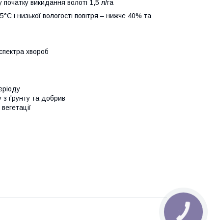
у початку викидання волотi 1,5 л/га
С і низької вологості повітря – нижче 40% та
 спектра хвороб
еріоду
у з ґрунту та добрив
 вегетації
КНОПКА
ЗВ'ЯЗКУ