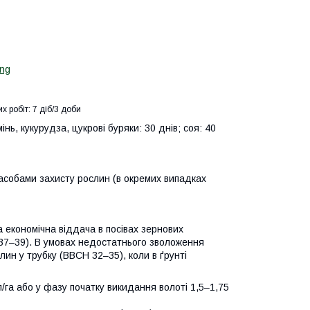
х робіт:
7 діб/3 доби
нь, кукурудза, цукрові буряки: 30 днів; соя: 40
засобами захисту рослин (в окремих випадках
 економічна віддача в посівах зернових
37–39). В умовах недостатнього зволоження
н у трубку (ВВСН 32–35), коли в ґрунті
/га або у фазу початку викидання волотi 1,5–1,75