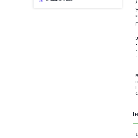
Д
У
к
П
-
З
-
-
-
-
-
В
п
П
С
І
Ц