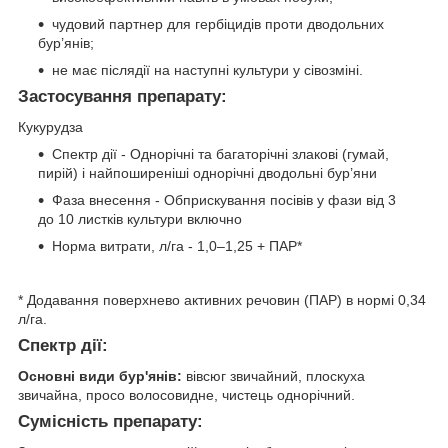
чудовий партнер для гербіцидів проти дводольних
бур’янів;
не має післядії на наступні культури у сівозміні.
Застосування препарату:
Кукурудза
Спектр дії - Однорічні та багаторічні злакові (гумай,
пирій) і найпоширеніші однорічні дводольні бур’яни
Фаза внесення - Обприскування посівів у фази від 3
до 10 листків культури включно
Норма витрати, л/га - 1,0–1,25 + ПАР*
* Додавання поверхнево активних речовин (ПАР) в нормі 0,34
л/га.
Спектр дії:
Основні види бур'янів:
вівсюг звичайний, плоскуха
звичайна, просо волосовидне, чистець однорічний.
Сумісність препарату: