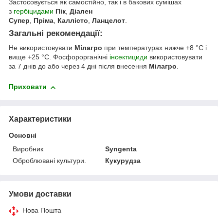
Застосовується як самостійно, так і в бакових сумішах
з
гербіцидами
Пік
,
Діален
Супер
,
Пріма
,
Каллісто
,
Ланцелот
.
Загальні рекомендації:
Не використовувати
Мілагро
при температурах нижче +8 °С і
вище +25 °С. Фосфорорганічні
інсектициди
використовувати
за 7 днів до або через 4 дні після внесення
Мілагро
.
Приховати
Характеристики
Основні
Виробник
Syngenta
Оброблювані культури.
Кукурудза
Умови доставки
Нова Пошта