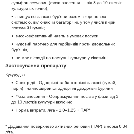
сульфонілсечовин (фаза внесення — від 3 до 10 листків
культури включно);
знищує всі злакові бур’яни разом з кореневою
системою, включаючи багаторічні, у тому числі пирій
повзучий і гумай;
високоефективний навіть в умовах посухи;
чудовий партнер для гербіцидів проти дводольних
бур’янів;
не має післядії на наступні культури у сівозміні.
Застосування препарату:
Кукурудза
Спектр дії - Однорічні та багаторічні злакові (гумай,
пирій) і найпоширеніші однорічні дводольні бур’яни
Фаза внесення - Обприскування посівів у фази від 3
до 10 листків культури включно
Норма витрати, л/га - 1,0–1,25 + ПАР*
* Додавання поверхнево активних речовин (ПАР) в нормі 0,34
л/га.