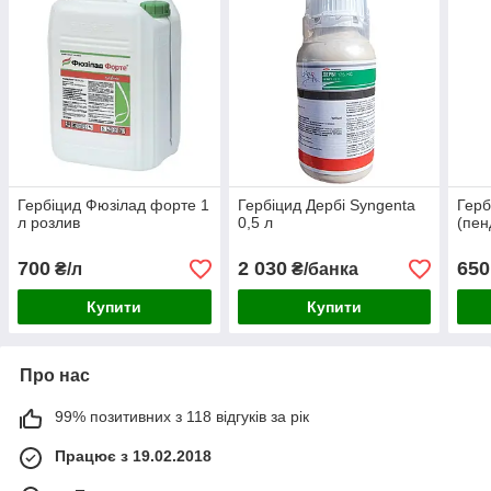
Гербіцид Фюзілад форте 1
Гербіцид Дербі Syngenta
Герб
л розлив
0,5 л
(пен
700
2 030
650
₴/л
₴/банка
Купити
Купити
Про нас
99% позитивних з 118 відгуків за рік
Працює з 19.02.2018