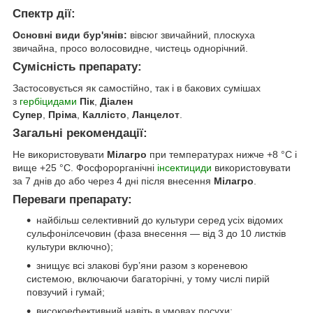
Спектр дії:
Основні види бур'янів:
вівсюг звичайний, плоскуха
звичайна, просо волосовидне, чистець однорічний.
Сумісність препарату:
Застосовується як самостійно, так і в бакових сумішах
з
гербіцидами
Пік
,
Діален
Супер
,
Пріма
,
Каллісто
,
Ланцелот
.
Загальні рекомендації:
Не використовувати
Мілагро
при температурах нижче +8 °С і
вище +25 °С. Фосфорорганічні
інсектициди
використовувати
за 7 днів до або через 4 дні після внесення
Мілагро
.
Переваги препарату:
найбільш селективний до культури серед усіх відомих
сульфонілсечовин (фаза внесення — від 3 до 10 листків
культури включно);
знищує всі злакові бур’яни разом з кореневою
системою, включаючи багаторічні, у тому числі пирій
повзучий і гумай;
високоефективний навіть в умовах посухи;