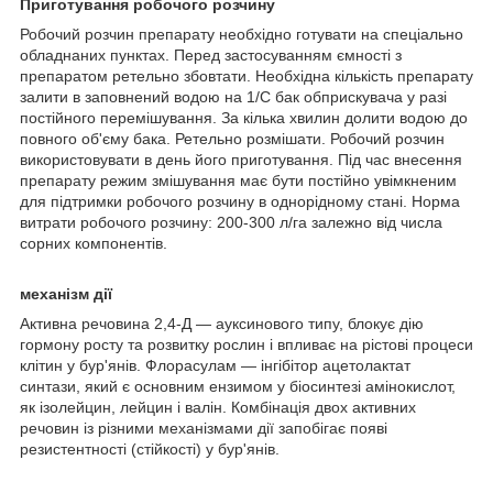
Приготування робочого розчину
Робочий розчин препарату необхідно готувати на спеціально
обладнаних пунктах. Перед застосуванням ємності з
препаратом ретельно збовтати. Необхідна кількість препарату
залити в заповнений водою на 1/C бак обприскувача у разі
постійного перемішування. За кілька хвилин долити водою до
повного об'єму бака. Ретельно розмішати. Робочий розчин
використовувати в день його приготування. Під час внесення
препарату режим змішування має бути постійно увімкненим
для підтримки робочого розчину в однорідному стані. Норма
витрати робочого розчину: 200-300 л/га залежно від числа
сорних компонентів.
механізм дії
Активна речовина 2,4-Д — ауксинового типу, блокує дію
гормону росту та розвитку рослин і впливає на рістові процеси
клітин у бур'янів. Флорасулам — інгібітор ацетолактат
синтази, який є основним ензимом у біосинтезі амінокислот,
як ізолейцин, лейцин і валін. Комбінація двох активних
речовин із різними механізмами дії запобігає появі
резистентності (стійкості) у бур'янів.