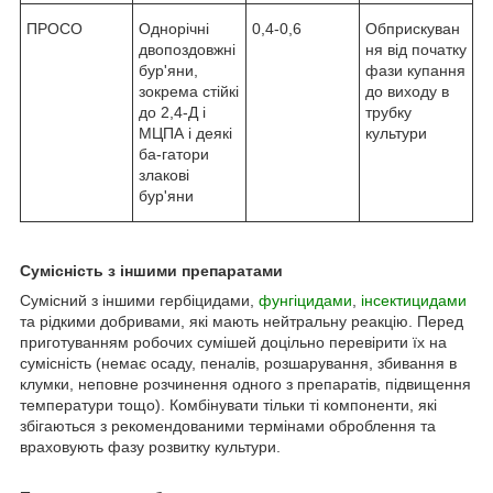
ПРОСО
Однорічні
0,4-0,6
Обприскуван
двопоздовжні
ня від початку
бур'яни,
фази купання
зокрема стійкі
до виходу в
до 2,4-Д і
трубку
МЦПА і деякі
культури
ба-гатори
злакові
бур'яни
Сумісність з іншими препаратами
Сумісний з іншими гербіцидами,
фунгіцидами
,
інсектицидами
та рідкими добривами, які мають нейтральну реакцію. Перед
приготуванням робочих сумішей доцільно перевірити їх на
сумісність (немає осаду, пеналів, розшарування, збивання в
клумки, неповне розчинення одного з препаратів, підвищення
температури тощо). Комбінувати тільки ті компоненти, які
збігаються з рекомендованими термінами оброблення та
враховують фазу розвитку культури.