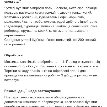
спектр дії
Чуттєві бур'яни: амброзія полиннолиста, ікота сіра, гірчиця
польова, пастушна сумка звичайні, дворик тонколистий,
жовтушник розчіпний, кучерявець Софії, марь біла,
максамосейка, не треба колюча, рудої дрібноплідної, рапс
(падалиця), сурепиця Звичайна, щаблиця соняшника, сухе
реберець, ярутка польовий, крісс смонетна, амарант
перекинений.
Середньочутливі бур'яни: в'янок польовий, осі 200 жовтий,
осот рожевий.
Обработка
Максимальна кількість оброблень — 1. Період очікування від
останньої обробки до збирання врожаю не встановлюється.
Терміни виходу працівників на оброблені площі для
проведення механізованих робіт — 3 діб, для ручних — не
потребує.
Рекомендації щодо застосування
Препарат вноситься наземним обприскуванням за
допомогою штангового обприскувача, коли злакові бур'яни
перебувають в активному рості, починаючи з фази насіння до