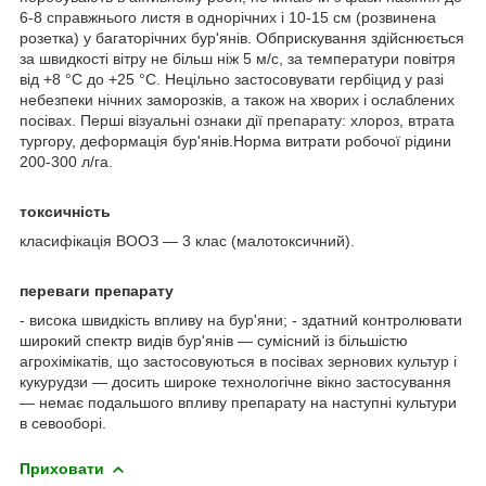
6-8 справжнього листя в однорічних і 10-15 см (розвинена
розетка) у багаторічних бур'янів. Обприскування здійснюється
за швидкості вітру не більш ніж 5 м/с, за температури повітря
від +8 °C до +25 °C. Нецільно застосовувати гербіцид у разі
небезпеки нічних заморозків, а також на хворих і ослаблених
посівах. Перші візуальні ознаки дії препарату: хлороз, втрата
тургору, деформація бур'янів.Норма витрати робочої рідини
200-300 л/га.
токсичність
класифікація ВООЗ — 3 клас (малотоксичний).
переваги препарату
- висока швидкість впливу на бур'яни; - здатний контролювати
широкий спектр видів бур'янів — сумісний із більшістю
агрохімікатів, що застосовуються в посівах зернових культур і
кукурудзи — досить широке технологічне вікно застосування
— немає подальшого впливу препарату на наступні культури
в севооборі.
Приховати