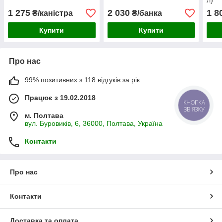
л)
1 275
2 030
1 8
₴/каністра
₴/банка
Купити
Купити
Про нас
99% позитивних з 118 відгуків за рік
Працює з 19.02.2018
КНОПКА
ЗВ'ЯЗКУ
м. Полтава
вул. Буровиків, 6, 36000, Полтава, Україна
Контакти
Про нас
Контакти
Доставка та оплата