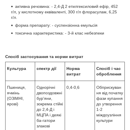
активна речовина: - 2,4-Д 2 етилгексиловий ефір, 452
г/л, у кислотному еквіваленті, 300 г/л флорасулам, 6,25
г/л.
форма препарату: - суспензіонна емульсія
токсична характеристика: - 3-й клас небезпеки
Спосіб застосування та норми витрат
Культура
спектр дії
Норма
Спосіб і час
витрат
оброблення
Пшениця,
Однорічні
0,4-0,6
Обприскуван
ячмінь
двопоздовжні
ня від початку
(ОЗІМНІ,
бур'яни,
фази купання
ярові)
зокрема стійкі
до утворення
до 2,4-Д і
1-2
МЦПА і деякі
міждоузління
ба-гатори
культури
злакові