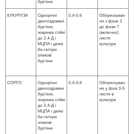
бур'яни
КУКУРУЗА
Однорічні
0,4-0,6
Обприскуван
двопоздовжні
ня з фази 3
бур'яни,
до фази 7
зокрема стійкі
(включно)
до 2,4-Д і
листя
МЦПА і деякі
культури
ба-гатори
злакові
бур'яни
СОРГО
Однорічні
0,4-0,6
Обприскуван
двопоздовжні
ня у фазі 3-5
бур'яни,
листя в
зокрема стійкі
культури
до 2,4-Д і
МЦПА і деякі
ба-гатори
злакові
бур'яни