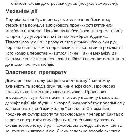
стійкості сходів до стресових умов (посуха, заморозки).
Механізм дії
Флутріафол інгібує процес деметилювання біосинтезу
стеринів та порушує вибірковість проникності клітинних
мембран патогена. Прохлораз інгібує біосинтез ергостерину
та пригнічує утворення клітинних мембран збудника.
Тіаметоксам діє на нервову систему комах, блокуючи рух
нервових сигналів між нервовими закінченнями, в результаті
чого комаха перестає живитися і гине. Такий механізм дії
виключає розвиток перехресної стійкості (крос-резистентності)
до інших неонікотиноїдів.
Властивості препарату
Діюча речовина флутріафол має контакну й системну
активність та володіє фумігаційним ефектом. Прохлораз
належить до контактних діючих речовин. Прохлораз
знезаражує ґрунт біля насіння та саму насінину (локальна
дезінфекція) від збудників хвороб, чим запобігає подальшому
зараженню хворобами молодої рослини. Оптимальне
поєднання флутріафолу та прохлоразу у препараті Кантаріс
сприяє синергетичному ефекту та ефективному захисту
сходів зернових культур. Тіаметоксам володіє системною та
контактно-кишковою дією. Діюча речовина володіє високою