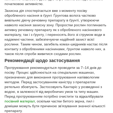
початковою активністю.
Захисна дія спостерігається вже з моменту посіву
обробленого насіння в ґрунт. Ґрунтова волога частково
вивільняє діючу речовину препарату в ґрунті, утворюючи
навколо насіння захисну зону. Проростки рослин поглинають
активну речовину препарату як з обробленого насіннєвого
матеріалу, так і з ґрунту, і переносять його зі струмом води в
надземні частини, забезпечуючи надійний захист всієї
рослини. Таким чином, загибель комах-шкідників настає після
контакту з обробленими насінинами, ґрунтом навколо них, а
також після спроби живитися сходами рослин.
Рекомендації щодо застосування
Протруювання рекомендується проводити за 7–14 днів до
посіву. Процес здійснюється на спеціальних машинах,
призначених для виконання протруювання напіввологим
методом. Перед застосуванням каністру з препаратом
ретельно збовтують. Застосовують Кантаріс у розведенні з
водою, в залежності від виробничих умов та типу машин.
Перед протруюванням потрібно очистити та відкалібрувати
посівний матеріал
, оскільки частки битого зерна, пил і
домішки можуть бути причиною зв’язування значної кількості
препарату.