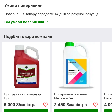
Умови повернення
Повернення товару впродовж 14 днів за рахунок покупця
Всі умови повернення
Подібні товари компанії
Протруйник Ламардор
Протруйник насіння
Прот
Про 5 л
Метакса 5л
Def
6 000
2 450
4 0
₴/каністра
₴/каністра