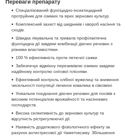
Переваги препарату
Спеціалізований фунгіцидно-інсектицидний
протруйник для озимих та ярих зернових культур.
Комплексний захист від шкідників і хвороб насіння та
сходів.
Швидка лікувальна та тривала профілактична
фунгіцидна дії завдяки комбінації діючих речовин з
різними властивостями.
100 % ефективність проти летючої сажки.
Забезпечує відмінну перезимівлю озимих завдяки
надійному контролю снігової плісняви.
Ефективний контроль хлібної жужелиці та зниження
чисельності популяції личинок ковалика в сівозміні.
Унікальне поєднання діючих речовин для посівів з
високим потенціалом врожайності та насінневих
господарств.
Висока селективність до зернових культур та
відсутність рістрегулюючої дії.
Наявність додаткового фізіологічного ефекту за
рахунок антистресової дії тіаметоксаму. Збільшення