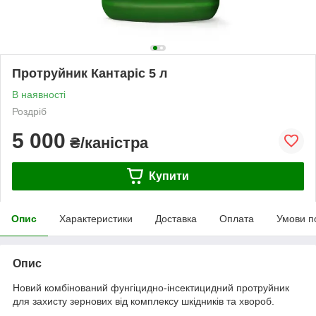
Протруйник Кантаріс 5 л
В наявності
Роздріб
5 000
₴/каністра
Купити
Опис
Характеристики
Доставка
Оплата
Умови п
Опис
Новий комбінований фунгіцидно-інсектицидний протруйник
для захисту зернових від комплексу шкідників та хвороб.