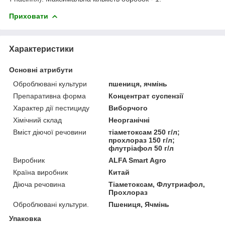
Приховати
Характеристики
Основні атрибути
Оброблювані культури
пшениця, ячмінь
Препаративна форма
Концентрат суспензії
Характер дії пестициду
Виборчого
Хімічний склад
Неорганічні
Вміст діючої речовини
тіаметоксам 250 г/л;
прохлораз 150 г/л;
флутріафол 50 г/л
Виробник
ALFA Smart Agro
Країна виробник
Китай
Діюча речовина
Тіаметоксам, Флутриафол,
Прохлораз
Оброблювані культури.
Пшениця, Ячмінь
Упаковка