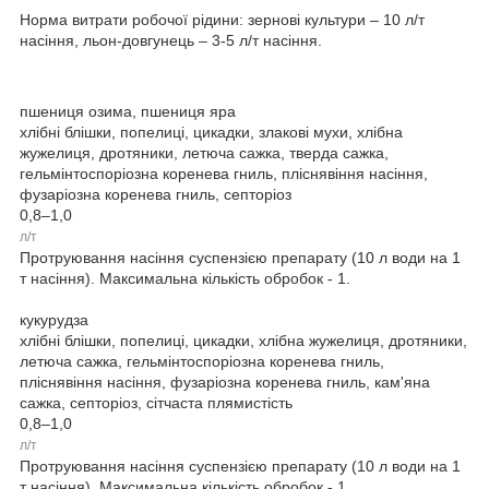
Норма витрати робочої рідини: зернові культури – 10 л/т
насіння, льон-довгунець – 3-5 л/т насіння.
пшениця озима, пшениця яра
хлібні блішки, попелиці, цикадки, злакові мухи, хлібна
жужелиця, дротяники, летюча сажка, тверда сажка,
гельмінтоспоріозна коренева гниль, пліснявіння насіння,
фузаріозна коренева гниль, септоріоз
0,8–1,0
л/т
Протруювання насіння суспензією препарату (10 л води на 1
т насіння). Максимальна кількість обробок - 1.
кукурудза
хлібні блішки, попелиці, цикадки, хлібна жужелиця, дротяники,
летюча сажка, гельмінтоспоріозна коренева гниль,
пліснявіння насіння, фузаріозна коренева гниль, кам'яна
сажка, септоріоз, сітчаста плямистість
0,8–1,0
л/т
Протруювання насіння суспензією препарату (10 л води на 1
т насіння). Максимальна кількість обробок - 1.