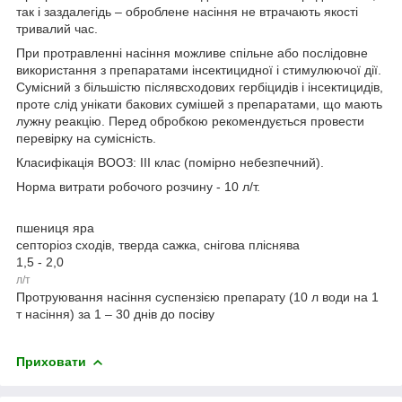
так і заздалегідь – оброблене насіння не втрачають якості
тривалий час.
При протравленні насіння можливе спільне або послідовне
використання з препаратами інсектицидної і стимулюючої дії.
Сумісний з більшістю післявсходових гербіцидів і інсектицидів,
проте слід унікати бакових сумішей з препаратами, що мають
лужну реакцію. Перед обробкою рекомендується провести
перевірку на сумісність.
Класифікація ВООЗ: ІІІ клас (помірно небезпечний).
Норма витрати робочого розчину - 10 л/т.
пшениця яра
септоріоз сходів, тверда сажка, снігова пліснява
1,5 - 2,0
л/т
Протруювання насіння суспензією препарату (10 л води на 1
т насіння) за 1 – 30 днів до посіву
Приховати