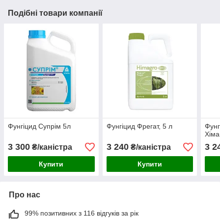
Подібні товари компанії
Фунгіцид Супрім 5л
Фунгіцид Фрегат, 5 л
Фунг
Хіма
3 300
3 240
3 2
₴/каністра
₴/каністра
Купити
Купити
Про нас
99% позитивних з 116 відгуків за рік