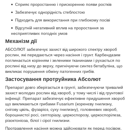
Сприяє проростанню і прискоренню появи ростків
Забезпечує однорідність стеблостою
Підходить для використання при глибокому посіві
Відсутній негативний вплив на проростання за
несприятливих погодніх умов
Механізм дії
АБСОЛЮТ забезпечує захист від широкого спектру хвороб
рослин, які передаються через насіння і грунт. Карбендазим
поглинається корінням і зеленими тканинами і рухається по
рослині від низу до верху, пригнічуючи синтез бетабуліна, що
викликає порушення обміну патогенних грибів.
Застосування
протруйника
Абсолют
Препарат довго зберігається в грунті, забезпечуючи тривалий
захист молодих рослин від хвороб, у тому числі і від грунтової
інфекції. Препарат забезпечує ефективне придушення хвороб
що викликаються грибами Fusarium (коренєву гнилизну,
снігову цвіль, фузаріоз, суху гнилизну), головневих хвороб,
борошнистої росі, септоріазу, церкоспорозу, церкоспорілеза,
різоктоніоза, білої і сірої гнилизни.
Протравлення насіння можна здійснювати як перед посівом,