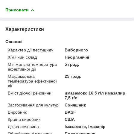
Приховати
Характеристики
Основні
Характер дії пестициду
Виборчого
Хімічний склад
Неорганічні
Мінімальна температура
5 град.
ефективної дії
Максимальна
25 град.
температура ефективної
дії
Вміст діючої речовини
имазамокс 16,5 г/л имазапир
7,5 г/л
Застосування для культур
Соняшник
Виробник
BASF
Країна виробник
США
Діюча речовина
Імазамокс, Імазапір
Оброблювані культури.
Подсолнечник