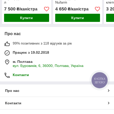
л
Nufarm
клет
7 500
4 650
3 2
₴/каністра
₴/каністра
Купити
Купити
Про нас
99% позитивних з 118 відгуків за рік
Працює з 19.02.2018
м. Полтава
вул. Буровиків, 6, 36000, Полтава, Україна
Контакти
КНОПКА
ЗВ'ЯЗКУ
Про нас
Контакти