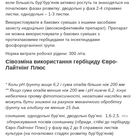
коли більшість бур'бур'янів активно ростуть та знаходяться на
початкових фазах розвитку: дводольні у фазі 2-4 справжні
листки, однодольні – 1-3 листки.
Використовувати в бакових сумішах з іншими засобами
захисту недоцільно (високоефективнйи препарат). Препарат
не можна використовувати у бакових сумішах з
протизлаковими гербіцидами та інсектицидами
фосфорорганічної групи.
Норма витрати робочої рідини: 300 л/га.
Сівозміна використання гербіциду Євро-
Лайтнінг Плюс
* Коли рН ґрунту вище 6,2 і сума опадів більше ніж 200 мм
** Якщо сума опадів менше ніж 200 мм і рН нижче 6,2, існує
небезпека прояву фітотоксичності, негативні наслідки якої
можуть бути знижені за рахунок механічного обробітку
ґрунту на глибину не менше 15 див.
соняшник: однодольні бур'яні, дводольні бур'яні. 1,6-2,5.
л/га
обприскування посівів соняшнику (гібриди, стійкі до гербіциду
Євро-Лайтнінг Плюс) у фазу від 2 до 8 справжніх листків
культури (на початкових стадіях розвитку бур'бур'янів)