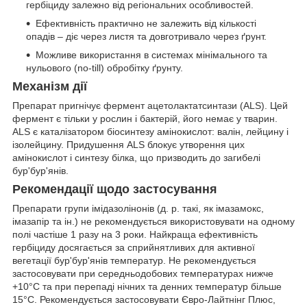
гербіциду залежно від регіональних особливостей.
Ефективність практично не залежить від кількості
опадів – діє через листя та довготривало через ґрунт.
Можливе використання в системах мінімального та
нульового (no-till) обробітку ґрунту.
Механізм дії
Препарат пригнічує фермент ацетолактатсинтази (ALS). Цей
фермент є тільки у рослин і бактерій, його немає у тварин.
ALS є каталізатором біосинтезу амінокислот: валін, лейцину і
ізолейцину. Придушення ALS блокує утворення цих
амінокислот і синтезу білка, що призводить до загибелі
бур'бур'янів.
Рекомендації щодо застосування
Препарати групи імідазолінонів (д. р. такі, як імазамокс,
імазапір та ін.) не рекомендується використовувати на одному
полі частіше 1 разу на 3 роки. Найкраща ефективність
гербіциду досягається за сприйнятливих для активної
вегетації бур'бур'янів температур. Не рекомендується
застосовувати при середньодобових температурах нижче
+10°С та при перепаді нічних та денних температур більше
15°С. Рекомендується застосовувати Євро-Лайтнінг Плюс,