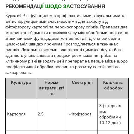
РЕКОМЕНДАЦ
ІЇ ЩОДО ЗА
СТОСУВАННЯ
Курзат® Р є фунгіцидом з профілактичними, лікувальними та
антиспоруляційними властивостями для захисту від
фітофторозу картоплі та пероноспорозу огірків. Препарат дає
можливість збільшити проміжок часу між обробками порівняно
зі звичайними фунгіцидами контактної дії. Діюча речовина
цимоксаніл швидко проникає і розподіляється в тканинах
листків. Локально-системні властивості цимоксанілу та його
здатність уповільнювати процеси розмноження грибів на
клітинному рівні виводять цей препарат на перше місце щодо
профілактичної обробки рослин та розвитку їх стійкості до
захворювань.
Культура
Норма
Спектр дії
Кількість
витрати, кг/
обробок
га
3 (інтервал
між
Картопля
2,5
Фітофтороз
обробками
10-12 днів)