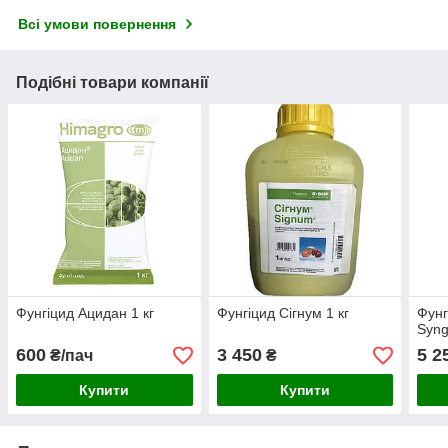
Всі умови повернення
Подібні товари компанії
Фунгіцид Ацидан 1 кг
Фунгіцид Сігнум 1 кг
Фунг
Syng
600
3 450
5 2
₴/пач
₴
Купити
Купити