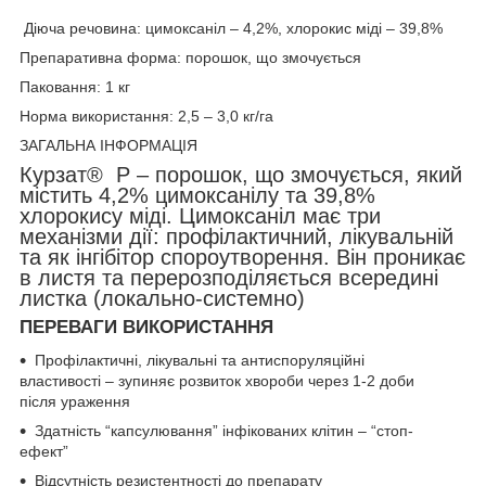
Діюча речовина: цимоксаніл – 4,2%, хлорокис міді – 39,8%
Препаративна форма: порошок, що змочується
Паковання: 1 кг
Норма використання: 2,5 – 3,0 кг/га
ЗАГАЛЬНА ІНФОРМАЦІЯ
Курзат® Р – порошок, що змочується, який
містить 4,2% цимоксанілу та 39,8%
хлорокису міді. Цимоксаніл має три
механізми дії: профілактичний, лікувальній
та як інгібітор спороутворення. Він проникає
в листя та перерозподіляється всередині
листка (локально-системно)
ПЕРЕВАГИ ВИКОРИСТАННЯ
Профілактичні, лікувальні та антиспоруляційні
властивості – зупиняє розвиток хвороби через 1-2 доби
після ураження
Здатність “капсулювання” інфікованих клітин – “стоп-
ефект”
Відсутність резистентності до препарату