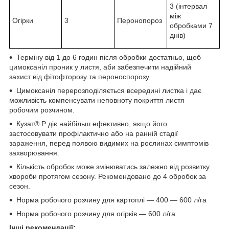
3 (інтервал
між
Огірки
3
Перонопороз
обробками 7
днів)
Терміну від 1 до 6 годин після обробки достатньо, щоб
цимоксаніл проник у листя, аби забезпечити надійний
захист від фітофторозу та пероноспорозу.
Цимоксаніл перерозподіляється всередині листка і дає
можливість компенсувати неповноту покриття листя
робочим розчином.
Кузат® Р діє найбільш ефективно, якщо його
застосовувати профілактично або на ранній стадії
зараження, перед появою видимих на рослинах симптомів
захворювання.
Кількість обробок може змінюватись залежно від розвитку
хвороби протягом сезону. Рекомендовано до 4 обробок за
сезон.
Норма робочого розчину для картоплі — 400 — 600 л/га
Норма робочого розчину для огірків — 600 л/га
Інші рекомендації: