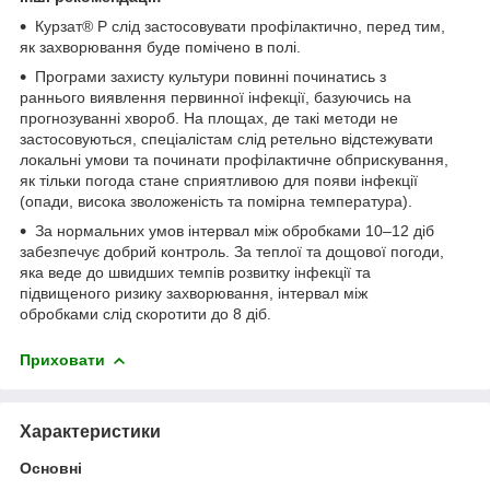
Курзат® Р слід застосовувати профілактично, перед тим,
як захворювання буде помічено в полі.
Програми захисту культури повинні починатись з
раннього виявлення первинної інфекції, базуючись на
прогнозуванні хвороб. На площах, де такі методи не
застосовуються, спеціалістам слід ретельно відстежувати
локальні умови та починати профілактичне обприскування,
як тільки погода стане сприятливою для появи інфекції
(опади, висока зволоженість та помірна температура).
За нормальних умов інтервал між обробками 10–12 діб
забезпечує добрий контроль. За теплої та дощової погоди,
яка веде до швидших темпів розвитку інфекції та
підвищеного ризику захворювання, інтервал між
обробками слід скоротити до 8 діб.
Приховати
Характеристики
Основні