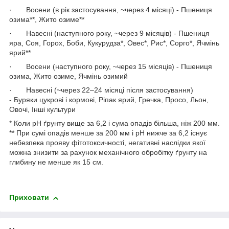
· Восени (в рік застосування, ~через 4 місяці) - Пшениця
озима**, Жито озиме**
· Навесні (наступного року, ~через 9 місяців) - Пшениця
яра, Соя, Горох, Боби, Кукурудза*, Овес*, Рис*, Сорго*, Ячмінь
ярий**
· Восени (наступного року, ~через 15 місяців) - Пшениця
озима, Жито озиме, Ячмінь озимий
· Навесні (~через 22–24 місяці після застосування)
- Буряки цукрові і кормові, Ріпак ярий, Гречка, Просо, Льон,
Овочі, Інші культури
* Коли рН ґрунту вище за 6,2 і сума опадів більша, ніж 200 мм.
** При сумі опадів менше за 200 мм і рН нижче за 6,2 існує
небезпека прояву фітотоксичності, негативні наслідки якої
можна знизити за рахунок механічного обробітку ґрунту на
глибину не менше як 15 см.
Приховати