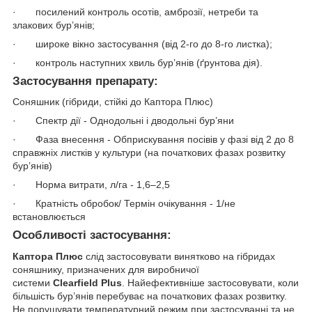
· посилений контроль осотів, амброзії, нетреби та
злакових бур’янів;
· широке вікно застосування (від 2-го до 8-го листка);
· контроль наступних хвиль бур’янів (ґрунтова дія).
Застосування препарату:
Соняшник (гібриди, стійкі до Каптора Плюс)
· Спектр дії - Однодольні і дводольні бур’яни
· Фаза внесення - Обприскування посівів у фазі від 2 до 8
справжніх листків у культури (на початкових фазах розвитку
бур’янів)
· Норма витрати, л/га - 1,6–2,5
· Кратність обробок/ Термін очікування - 1/не
встановлюється
Особливості застосування:
Каптора Плюс
слід застосовувати винятково на гібридах
соняшнику, призначених для виробничої
системи
Clearfield Plus
. Найефективніше застосовувати, коли
більшість бур’янів перебуває на початкових фазах розвитку.
Не порушувати температурний режим при застосуванні та не