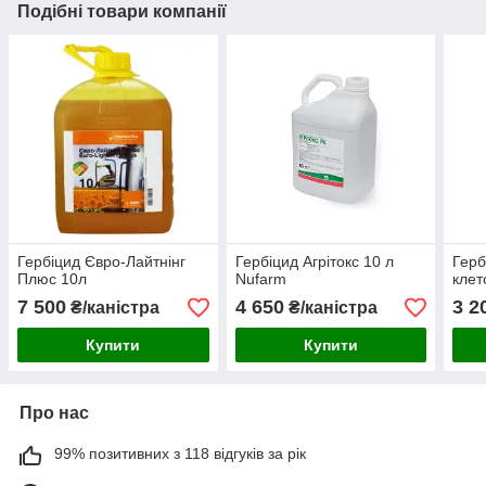
Подібні товари компанії
Гербіцид Євро-Лайтнінг
Гербіцид Агрітокс 10 л
Герб
Плюс 10л
Nufarm
клет
7 500
4 650
3 2
₴/каністра
₴/каністра
Купити
Купити
Про нас
99% позитивних з 118 відгуків за рік