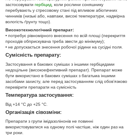
застосовувати
гербіцид
, коли рослини соняшнику
перебувають у стресовому стані під впливом абіотичних
чинників (низькі або, навпаки, високі температури, надмірна
вологість ґрунту тощо).
Високотехнологічний препарат:
• потребує рівномірного внесення по всій площі (перекриття
проходів обприскувача треба звести до мінімуму);
• не допускається знесення робочої рідини на сусідні поля.
Сумісність препарату:
Застосування в бакових сумішах з іншими гербіцидами
недоцільне (високоефективний препарат). Препарат може
бути використано в бакових сумішах з багатьма іншими
засобами захисту, але перед застосуванням слід обов’язково
перевірити препарати на сумісність
Температура застосування:
Від +14 °С до +25 °С.
Організація сівозміни:
Препарати з групи імідазолінонів не повинні
використовуватися на одному полі частіше, ніж один раз на
три роки.