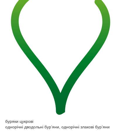
буряки цукрові
однорічні дводольні бур’яни, однорічні злакові бур’яни