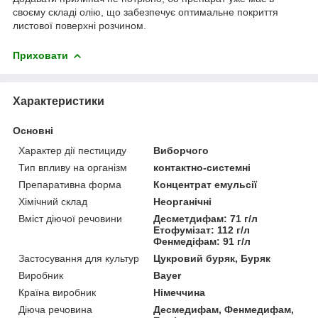
своєму складі олію, що забезпечує оптимальне покриття
листової поверхні розчином.
Приховати
Характеристики
Основні
Характер дії пестициду
Виборчого
Тип впливу на організм
контактно-системні
Препаративна форма
Концентрат емульсії
Хімічний склад
Неорганічні
Вміст діючої речовини
Десметдифам: 71 г/л
Етофумізат: 112 г/л
Фенмедіфам: 91 г/л
Застосування для культур
Цукровий буряк, Буряк
Виробник
Bayer
Країна виробник
Німеччина
Діюча речовина
Десмедифам, Фенмедифам,