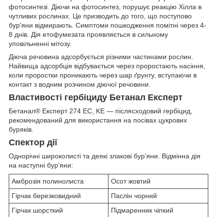
фотосинтезі. Діючи на фотосинтез, порушує реакцію Хілла в
чутливих рослинах. Це призводить до того, що поступово
бур'яни відмирають. Симптоми пошкодження помітні через 4-
8 днів. Дія етофумезата проявляється в сильному
уповільненні мітозу.
Діюча речовина адсорбується різними частинами рослин.
Найвища адсорбція відбувається через проростають насіння,
коли проростки проникають через шар ґрунту, вступаючи в
контакт з водним розчином діючої речовини.
Властивості гербіциду Бетанал Експерт
Бетанал® Експерт 274 EC, KE — післясходовий гербіцид,
рекомендований для використання на посівах цукрових
буряків.
Спектор дії
Однорічні широколисті та деякі злакові бур’яни. Відмінна дія
на наступні бур’яни:
Амброзія полинолиста
Осот жовтий
Гірчак березковидний
Паслін чорний
Гірчак шорсткий
Підмаренник чіпкий