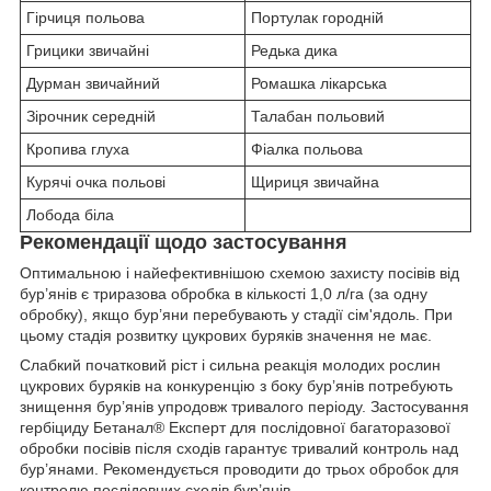
Гірчиця польова
Портулак городній
Грицики звичайні
Редька дика
Дурман звичайний
Ромашка лікарська
Зірочник середній
Талабан польовий
Кропива глуха
Фіалка польова
Курячі очка польові
Щириця звичайна
Лобода біла
Рекомендації щодо застосування
Оптимальною і найефективнішою схемою захисту посівів від
бур’янів є триразова обробка в кількості 1,0 л/га (за одну
обробку), якщо бур’яни перебувають у стадії сім'ядоль. При
цьому стадія розвитку цукрових буряків значення не має.
Слабкий початковий ріст і сильна реакція молодих рослин
цукрових буряків на конкуренцію з боку бур’янів потребують
знищення бур’янів упродовж тривалого періоду. Застосування
гербіциду Бетанал® Експерт для послідовної багаторазової
обробки посівів після сходів гарантує тривалий контроль над
бур’янами. Рекомендується проводити до трьох обробок для
контролю послідовних сходів бур’янів.