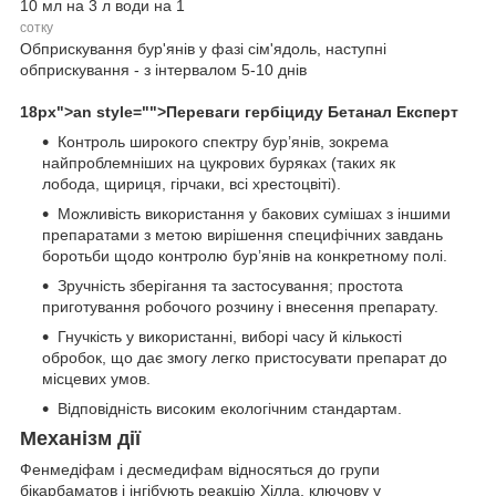
10 мл на 3 л води на 1
сотку
Обприскування бур'янів у фазі сім'ядоль, наступні
обприскування - з інтервалом 5-10 днів
18px">an style="">Переваги гербіциду Бетанал Експерт
Контроль широкого спектру бур’янів, зокрема
найпроблемніших на цукрових буряках (таких як
лобода, щириця, гірчаки, всі хрестоцвіті).
Можливість використання у бакових сумішах з іншими
препаратами з метою вирішення специфічних завдань
боротьби щодо контролю бур’янів на конкретному полі.
Зручність зберігання та застосування; простота
приготування робочого розчину і внесення препарату.
Гнучкість у використанні, виборі часу й кількості
обробок, що дає змогу легко пристосувати препарат до
місцевих умов.
Відповідність високим екологічним стандартам.
Механізм дії
Фенмедіфам і десмедифам відносяться до групи
бікарбаматов і інгібують реакцію Хілла, ключову у