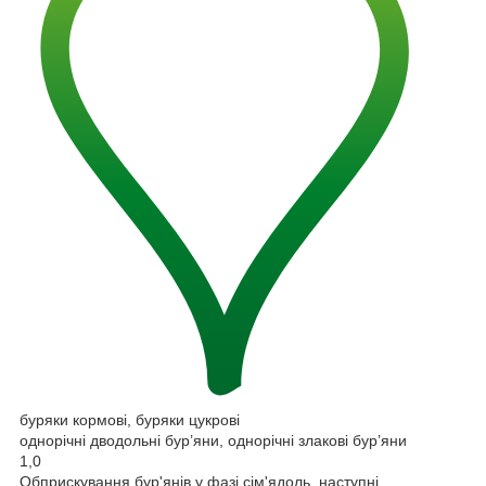
буряки кормові, буряки цукрові
однорічні дводольні бур’яни, однорічні злакові бур’яни
1,0
Обприскування бур'янів у фазі сім'ядоль, наступні