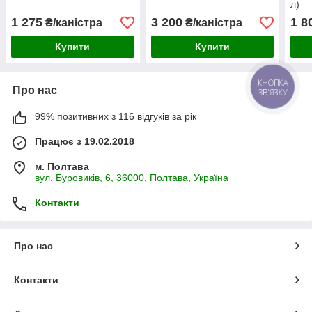
л)
1 275
3 200
1 8
₴/каністра
₴/каністра
Купити
Купити
КНОПКА
Про нас
ЗВ'ЯЗКУ
99% позитивних з 116 відгуків за рік
Працює з 19.02.2018
м. Полтава
вул. Буровиків, 6, 36000, Полтава, Україна
Контакти
Про нас
Контакти