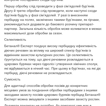
Першу обробку слід проводити у фазі сім’ядолей бур’янів.
Другу й третю обробки слід проводити, коли наступні сходи
бур’янів будуть у фазі сім’ядолей. У разі із внесенням
гербіциду на полях, засмічених такими бур’янами, як гірчаки,
рекомендується додавати до бакового розчину препарат-
партнер. Загальна кількість обробок може коливатися в межах
максимальної дози обробки за сезон.
Селективність
Бетанал® Експерт поєднує високу гербіцидну ефективність
діючих речовин за впливу на широкий спектр бур’янів із
відмінним захистом культурних рослин. Ця селективність
ґрунтується на тому, що діючі речовини розкладаються в
цукрових буряках через гідроліз і утворення хімічних сполук,
які відбуваються в нічний час. При цьому в бур’янах, на які діє
гербіцид, діючі речовини не розкладаються.
Сумісність
Для адаптації способів обробки посівів до конкретних
місцевих умов за поєднання обробки гербіцидами з іншими
заходами захисту посівів цукрових буряків гербіцид Бетанал®
Експерт можна змішувати з іншими засобами захисту рослин.
Додавати прилипач не потрібно, бо препарат уже має в