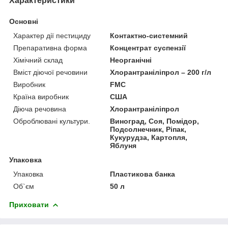
Характеристики
Основні
Характер дії пестициду
Контактно-системний
Препаративна форма
Концентрат суспензії
Хімічний склад
Неорганічні
Вміст діючої речовини
Хлорантраніліпрол – 200 г/л
Виробник
FMC
Країна виробник
США
Діюча речовина
Хлорантраніліпрол
Оброблювані культури.
Виноград, Соя, Помідор,
Подсолнечник, Ріпак,
Кукурудза, Картопля,
Яблуня
Упаковка
Упаковка
Пластикова банка
Об`єм
50 л
Приховати