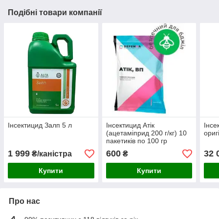
Подібні товари компанії
Інсектицид Залп 5 л
Інсектицид Атік
Інсе
(ацетаміприд 200 г/кг) 10
ориг
пакетиків по 100 гр
1 999
600
32 
₴/каністра
₴
Купити
Купити
Про нас