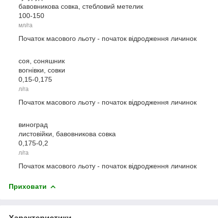
бавовникова совка, стебловий метелик
100-150
мл/га
Початок масового льоту - початок відродження личинок
соя, соняшник
вогнівки, совки
0,15-0,175
л/га
Початок масового льоту - початок відродження личинок
виноград
листовійки, бавовникова совка
0,175-0,2
л/га
Початок масового льоту - початок відродження личинок
Приховати