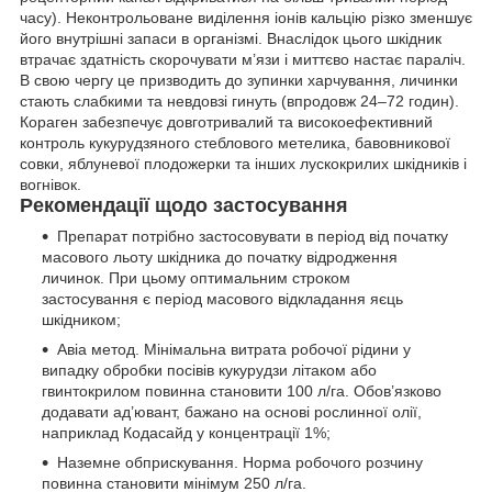
часу). Неконтрольоване виділення іонів кальцію різко зменшує
його внутрішні запаси в організмі. Внаслідок цього шкідник
втрачає здатність скорочувати м’язи і миттєво настає параліч.
В свою чергу це призводить до зупинки харчування, личинки
стають слабкими та невдовзі гинуть (впродовж 24–72 годин).
Кораген забезпечує довготривалий та високоефективний
контроль кукурудзяного стеблового метелика, бавовникової
совки, яблуневої плодожерки та інших лускокрилих шкідників і
вогнівок.
Рекомендації щодо застосування
Препарат потрібно застосовувати в період від початку
масового льоту шкідника до початку відродження
личинок. При цьому оптимальним строком
застосування є період масового відкладання яєць
шкідником;
Авіа метод. Мінімальна витрата робочої рідини у
випадку обробки посівів кукурудзи літаком або
гвинтокрилом повинна становити 100 л/га. Обов’язково
додавати ад’ювант, бажано на основі рослинної олії,
наприклад Кодасайд у концентрації 1%;
Наземне обприскування. Норма робочого розчину
повинна становити мінімум 250 л/га.