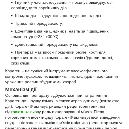
Гнучкий у часі застосування – поєднує овіцидну, ові-
ларвіцидну та ларвіцидну дію.
Швидка дія – відсутність пошкодження плодів.
Тривалий період захисту.
Ефективна дія на шкідників, навіть за підвищених
температур (+28° +30°C).
Довготривалий період захисту від шкідників.
Препарат має високі показники безпечності для
корисних комах та комах-запилювачів (бджоли, джелі,
хижі кліщі).
Кораген – це сучасний інструмент високоефективного
контролю лускокрилих шкідників, і як наслідок – зменшення
ураження рослин збудниками хвороб.
Механізм дії
Основна дія препарату відбувається при потраплянні
Кораген до шлунку комах, а також через кутикулу (контактна
дія). Кораген® активує рианідин рецепторні гени, які
відіг
рають ключо
ву роль в скорочуванні м’язів. Після
потрапляння інсектициду Кораген® активізується виведення
внутрішніх запасів кальцію з м’язів шкідника (рецептор змушує
рецепторний канал відкриватися на більш тривалий період