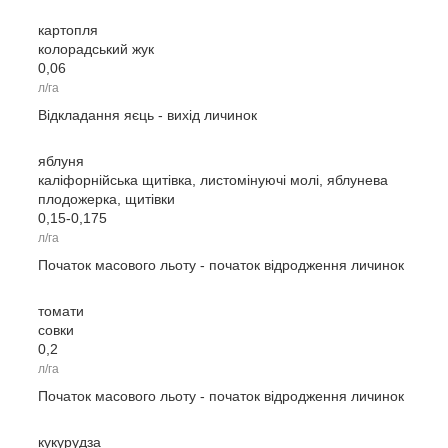
картопля
колорадський жук
0,06
л/га
Відкладання яєць - вихід личинок
яблуня
каліфорнійська щитівка, листомінуючі молі, яблунева
плодожерка, щитівки
0,15-0,175
л/га
Початок масового льоту - початок відродження личинок
томати
совки
0,2
л/га
Початок масового льоту - початок відродження личинок
кукурудза