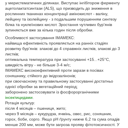
у меристематичних ділянках. Виступає інгібітором ферменту
ацетолактатсинтази (ALS), що призводить до зниження в
рослинних тканинах концентрації амінокислот - валіну,
лейцину та ізолейцину - з подальшим порушенням синтезу
білка та нуклеїнових кислот. Зростання чутливих бур'янів
зупиняється вже за кілька годин після обробки.
Особливості застосування ІМАМЕКС:
найвища ефективність проявляється на ранніх стадіях
розвитку бур'янів: злакові до 4 справжніх листків, злакові до 3
листків;
оптимальна температура при застосуванні +15...+25°С,
швидкість вітру - не більше 3-4 м/с;
ІМАМЕКС високоефективний проти зарази в посівах
соняшнику, стійкого до імідозалінонів;
при своєчасному та правильному застосуванні достатньо
однієї обробки за вегетаційний період;
заборонено застосовувати із фосфорорганічними
інсектицидами
.
Ротація культур:
після 4 місяців – пшениця, жито;
через 9 місяців – кукурудза, ячмінь, овес, рис, соняшник,
горох, боби, сорго. Якщо рН ґрунту нижче 6,2 та сума опадів
менше 200 мм, може бути загроза прояву фітотоксичності. У