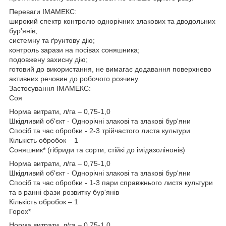
Переваги ІМАМЕКС:
широкий спектр контролю однорічних злакових та дводольних
бур'янів;
системну та ґрунтову дію;
контроль зарази на посівах соняшника;
подовжену захисну дію;
готовий до використання, не вимагає додавання поверхнево
активних речовин до робочого розчину.
Застосування ІМАМЕКС:
Соя
Норма витрати, л/га – 0,75-1,0
Шкідливий об'єкт - Однорічні злакові та злакові бур'яни
Спосіб та час обробки - 2-3 трійчастого листа культури
Кількість обробок – 1
Соняшник* (гібриди та сорти, стійкі до імідазолінонів)
Норма витрати, л/га – 0,75-1,0
Шкідливий об'єкт - Однорічні злакові та злакові бур'яни
Спосіб та час обробки - 1-3 пари справжнього листя культури
та в ранні фази розвитку бур'янів
Кількість обробок – 1
Горох*
Норма витрати, л/га – 0,75-1,0