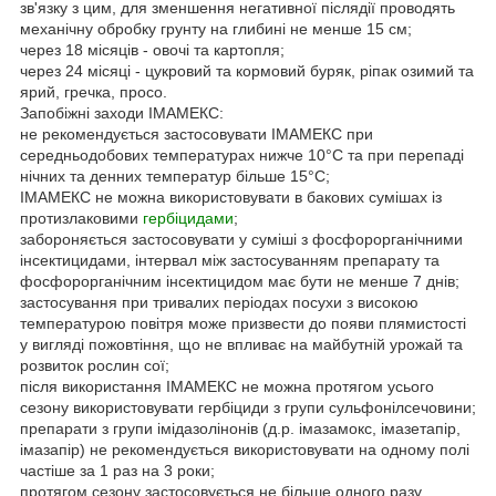
зв'язку з цим, для зменшення негативної післядії проводять
механічну обробку грунту на глибині не менше 15 см;
через 18 місяців - овочі та картопля;
через 24 місяці - цукровий та кормовий буряк, ріпак озимий та
ярий, гречка, просо.
Запобіжні заходи ІМАМЕКС:
не рекомендується застосовувати ІМАМЕКС при
середньодобових температурах нижче 10°С та при перепаді
нічних та денних температур більше 15°С;
ІМАМЕКС не можна використовувати в бакових сумішах із
протизлаковими
гербіцидами
;
забороняється застосовувати у суміші з фосфорорганічними
інсектицидами, інтервал між застосуванням препарату та
фосфорорганічним інсектицидом має бути не менше 7 днів;
застосування при тривалих періодах посухи з високою
температурою повітря може призвести до появи плямистості
у вигляді пожовтіння, що не впливає на майбутній урожай та
розвиток рослин сої;
після використання ІМАМЕКС не можна протягом усього
сезону використовувати гербіциди з групи сульфонілсечовини;
препарати з групи імідазолінонів (д.р. імазамокс, імазетапір,
імазапір) не рекомендується використовувати на одному полі
частіше за 1 раз на 3 роки;
протягом сезону застосовується не більше одного разу.