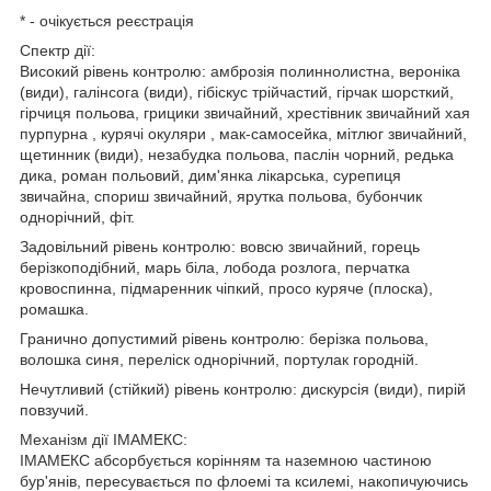
* - очікується реєстрація
Спектр дії:
Високий рівень контролю: амброзія полиннолистна, вероніка
(види), галінсога (види), гібіскус трійчастий, гірчак шорсткий,
гірчиця польова, грицики звичайний, хрестівник звичайний хая
пурпурна , курячі окуляри , мак-самосейка, мітлюг звичайний,
щетинник (види), незабудка польова, паслін чорний, редька
дика, роман польовий, дим'янка лікарська, сурепиця
звичайна, спориш звичайний, ярутка польова, бубончик
однорічний, фіт.
Задовільний рівень контролю: вовсю звичайний, горець
берізкоподібний, марь біла, лобода розлога, перчатка
кровоспинна, підмаренник чіпкий, просо куряче (плоска),
ромашка.
Гранично допустимий рівень контролю: берізка польова,
волошка синя, переліск однорічний, портулак городній.
Нечутливий (стійкий) рівень контролю: дискурсія (види), пирій
повзучий.
Механізм дії ІМАМЕКС:
ІМАМЕКС абсорбується корінням та наземною частиною
бур'янів, пересувається по флоемі та ксилемі, накопичуючись