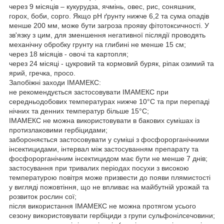
через 9 місяців – кукурудза, ячмінь, овес, рис, соняшник,
горох, боби, сорго. Якщо рН ґрунту нижче 6,2 та сума опадів
менше 200 мм, може бути загроза прояву фітотоксичності. У
зв'язку з цим, для зменшення негативної післядії проводять
механічну обробку грунту на глибині не менше 15 см;
через 18 місяців - овочі та картопля;
через 24 місяці - цукровий та кормовий буряк, ріпак озимий та
ярий, гречка, просо.
Запобіжні заходи ІМАМЕКС:
не рекомендується застосовувати ІМАМЕКС при
середньодобових температурах нижче 10°С та при перепаді
нічних та денних температур більше 15°С;
ІМАМЕКС не можна використовувати в бакових сумішах із
протизлаковими гербіцидами;
забороняється застосовувати у суміші з фосфорорганічними
інсектицидами, інтервал між застосуванням препарату та
фосфорорганічним інсектицидом має бути не менше 7 днів;
застосування при тривалих періодах посухи з високою
температурою повітря може призвести до появи плямистості
у вигляді пожовтіння, що не впливає на майбутній урожай та
розвиток рослин сої;
після використання ІМАМЕКС не можна протягом усього
сезону використовувати гербіциди з групи сульфонілсечовини;