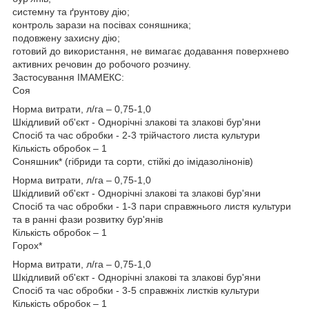
системну та ґрунтову дію;
контроль зарази на посівах соняшника;
подовжену захисну дію;
готовий до використання, не вимагає додавання поверхнево
активних речовин до робочого розчину.
Застосування ІМАМЕКС:
Соя
Норма витрати, л/га – 0,75-1,0
Шкідливий об'єкт - Однорічні злакові та злакові бур'яни
Спосіб та час обробки - 2-3 трійчастого листа культури
Кількість обробок – 1
Соняшник* (гібриди та сорти, стійкі до імідазолінонів)
Норма витрати, л/га – 0,75-1,0
Шкідливий об'єкт - Однорічні злакові та злакові бур'яни
Спосіб та час обробки - 1-3 пари справжнього листя культури
та в ранні фази розвитку бур'янів
Кількість обробок – 1
Горох*
Норма витрати, л/га – 0,75-1,0
Шкідливий об'єкт - Однорічні злакові та злакові бур'яни
Спосіб та час обробки - 3-5 справжніх листків культури
Кількість обробок – 1