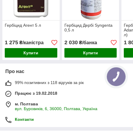
Гербіцид Агент 5 л
Гербіцид Дербі Syngenta
Герб
0,5 л
Adam
л)
1 275
2 030
1 8
₴/каністра
₴/банка
Купити
Купити
Про нас
99% позитивних з 118 відгуків за рік
Працює з 19.02.2018
м. Полтава
вул. Буровиків, 6, 36000, Полтава, Україна
Контакти