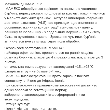
Механізм дії ІМАМЕКС:
ІМАМЕКС абсорбується корінням та наземною частиною
бур'янів, пересувається по флоемі та ксилемі, накопичуючись
у меристематичних ділянках. Виступає інгібітором ферменту
ацетолактатсинтази (ALS), що призводить до зниження в
рослинних тканинах концентрації амінокислот - валіну,
лейцину та ізолейцину - з подальшим порушенням синтезу
білка та нуклеїнових кислот. Зростання чутливих бур'янів
зупиняється вже за кілька годин після обробки.
Особливості застосування ІМАМЕКС:
найвища ефективність проявляється на ранніх стадіях
розвитку бур'янів: злакові до 4 справжніх листків, злакові до 3
листків;
оптимальна температура при застосуванні +15...+25°С,
швидкість вітру - не більше 3-4 м/с;
ІМАМЕКС високоефективний проти зарази в посівах
соняшнику, стійкого до імідозалінонів;
при своєчасному та правильному застосуванні достатньо
однієї обробки за вегетаційний період;
заборонено застосовувати із фосфорорганічними
інсектицидами.
Ротація культур:
після 4 місяців – пшениця, жито;