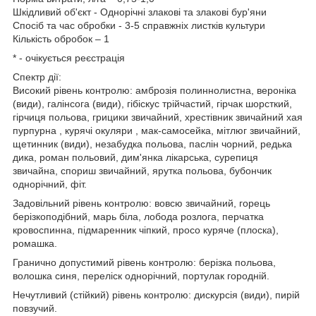
Шкідливий об'єкт - Однорічні злакові та злакові бур'яни
Спосіб та час обробки - 3-5 справжніх листків культури
Кількість обробок – 1
* - очікується реєстрація
Спектр дії:
Високий рівень контролю: амброзія полиннолистна, вероніка
(види), галінсога (види), гібіскус трійчастий, гірчак шорсткий,
гірчиця польова, грицики звичайний, хрестівник звичайний хая
пурпурна , курячі окуляри , мак-самосейка, мітлюг звичайний,
щетинник (види), незабудка польова, паслін чорний, редька
дика, роман польовий, дим'янка лікарська, сурепиця
звичайна, спориш звичайний, ярутка польова, бубончик
однорічний, фіт.
Задовільний рівень контролю: вовсю звичайний, горець
берізкоподібний, марь біла, лобода розлога, перчатка
кровоспинна, підмаренник чіпкий, просо куряче (плоска),
ромашка.
Гранично допустимий рівень контролю: берізка польова,
волошка синя, переліск однорічний, портулак городній.
Нечутливий (стійкий) рівень контролю: дискурсія (види), пирій
повзучий.