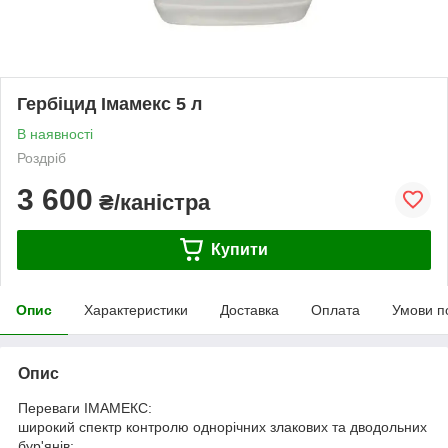
Гербіцид Імамекс 5 л
В наявності
Роздріб
3 600
₴/каністра
Купити
Опис
Характеристики
Доставка
Оплата
Умови п
Опис
Переваги ІМАМЕКС:
широкий спектр контролю однорічних злакових та дводольних
бур'янів;