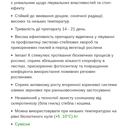
є унікальним щодо лікувальних властивостей та стоп-
ефекту.
Стійкий до змивання дощем, сонячної радіації,
високих та низьких температур.
Тривалість дії препарату 14 - 21 день.
Висока ефективність препарату відмічена у лікуванні
та профілактиці листково-стеблових хвороб та
прикореневих гнилей в період вегетації рослини.
Імпакт К стимулює протікання біохімічних процесів у
рослині, сприяє збільшенню кількості хлорофілу в
листках, прискоренню фотосинтезу та покращенню
коефіцієнта використання поживних речовин
рослинами.
Сприяє активному росту вторинної кореневої системи
озимих зернових при ранньовесняному застосуванні.
Незамінний у технолоії захисту соняшнику від
склеротиніозу (біла гниль) стебла і кошика.
Можна використовувати при низьких температурах на
рівні біологічного нуля (+
5..10°C).li
>
Сумісни