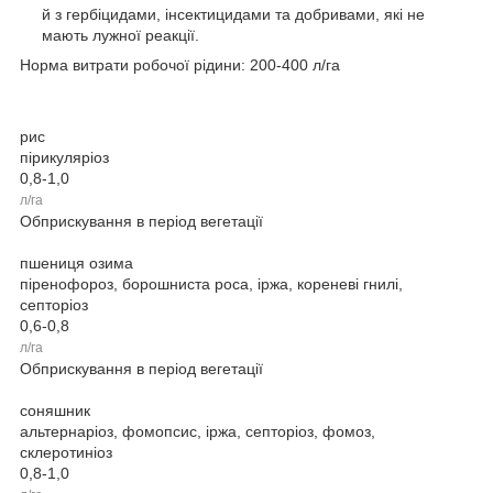
й з гербіцидами, інсектицидами та добривами, які не
мають лужної реакції.
Норма витрати робочої рідини: 200-400 л/га
рис
пірикуляріоз
0,8-1,0
л/га
Обприскування в період вегетації
пшениця озима
піренофороз, борошниста роса, іржа, кореневі гнилі,
септоріоз
0,6-0,8
л/га
Обприскування в період вегетації
соняшник
альтернаріоз, фомопсис, іржа, септоріоз, фомоз,
склеротиніоз
0,8-1,0