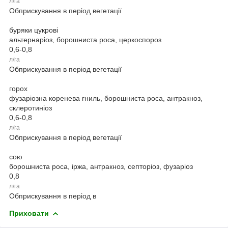
л/га
Обприскування в період вегетації
буряки цукрові
альтернаріоз, борошниста роса, церкоспороз
0,6-0,8
л/га
Обприскування в період вегетації
горох
фузаріозна коренева гниль, борошниста роса, антракноз,
склеротиніоз
0,6-0,8
л/га
Обприскування в період вегетації
сою
борошниста роса, іржа, антракноз, септоріоз, фузаріоз
0,8
л/га
Обприскування в період в
Приховати