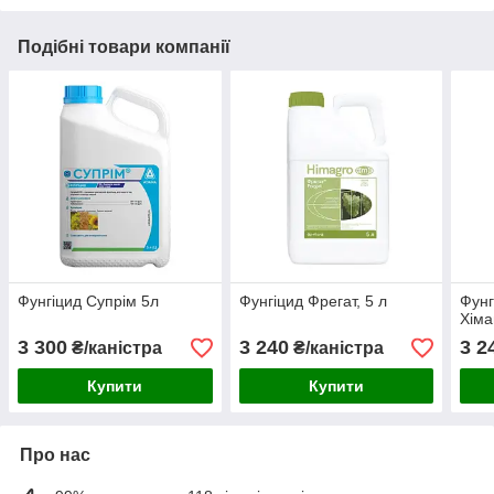
Подібні товари компанії
Фунгіцид Супрім 5л
Фунгіцид Фрегат, 5 л
Фунг
Хіма
3 300
3 240
3 2
₴/каністра
₴/каністра
Купити
Купити
Про нас