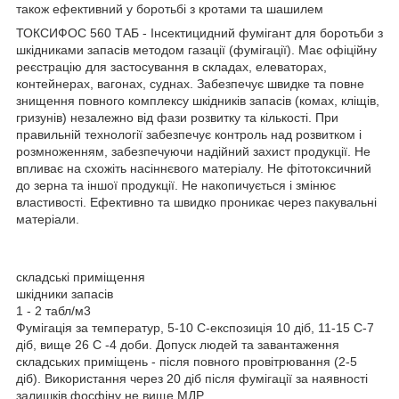
також ефективний у боротьбі з кротами та шашилем
ТОКСИФОС 560 ТАБ
- Інсектицидний фумігант для боротьби з
шкідниками запасів методом газації (фумігації). Має офіційну
реєстрацію для застосування в складах, елеваторах,
контейнерах, вагонах, суднах. Забезпечує швидке та повне
знищення повного комплексу шкідників запасів (комах, кліщів,
гризунів) незалежно від фази розвитку та кількості. При
правильній технології забезпечує контроль над розвитком і
розмноженням, забезпечуючи надійний захист продукції. Не
впливає на схожіть насіннєвого матеріалу. Не фітотоксичний
до зерна та іншої продукції. Не накопичується і змінює
властивості. Ефективно та швидко проникає через пакувальні
матеріали.
складські приміщення
шкідники запасів
1 - 2 табл/м3
Фумігація за температур, 5-10 С-експозиція 10 діб, 11-15 С-7
діб, вище 26 С -4 доби. Допуск людей та завантаження
складських приміщень - після повного провітрювання (2-5
діб). Використання через 20 діб після фумігації за наявності
залишків фосфіну не вище МДР