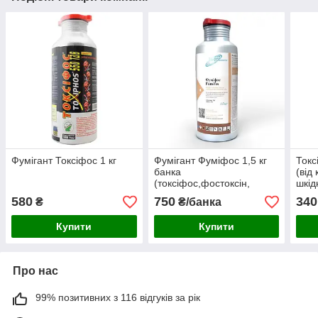
Фумігант Токсіфос 1 кг
Фумігант Фуміфос 1,5 кг
Токс
банка
(від
(токсіфос,фостоксін,
шкід
джин)
580
750
340
₴
₴/банка
Купити
Купити
Про нас
99% позитивних з 116 відгуків за рік