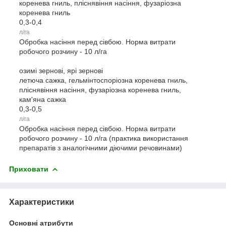
коренева гниль, пліснявіння насіння, фузаріозна
коренева гниль
0,3-0,4
л/га
Обробка насіння перед сівбою. Норма витрати
робочого розчину - 10 л/га
озимі зернові, ярі зернові
летюча сажка, гельмінтоспоріозна коренева гниль,
пліснявіння насіння, фузаріозна коренева гниль,
кам'яна сажка
0,3-0,5
л/га
Обробка насіння перед сівбою. Норма витрати
робочого розчину - 10 л/га (практика використання
препаратів з аналогічними діючими речовинами)
Приховати
Характеристики
Основні атрибути