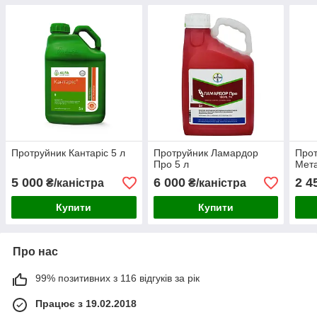
Протруйник Кантаріс 5 л
Протруйник Ламардор
Прот
Про 5 л
Мета
5 000
6 000
2 4
₴/каністра
₴/каністра
Купити
Купити
Про нас
99% позитивних з 116 відгуків за рік
Працює з 19.02.2018