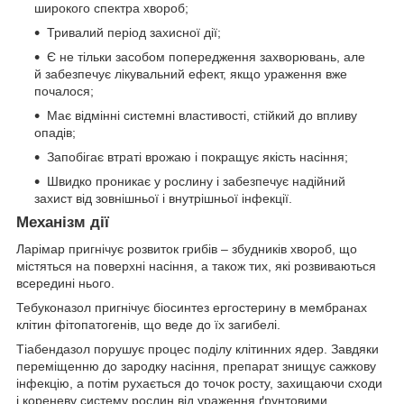
широкого спектра хвороб;
Тривалий період захисної дії;
Є не тільки засобом попередження захворювань, але
й забезпечує лікувальний ефект, якщо ураження вже
почалося;
Має відмінні системні властивості, стійкий до впливу
опадів;
Запобігає втраті врожаю і покращує якість насіння;
Швидко проникає у рослину і забезпечує надійний
захист від зовнішньої і внутрішньої інфекції.
Механізм дії
Ларімар
пригнічує розвиток грибів – збудників хвороб, що
містяться на поверхні насіння, а також тих, які розвиваються
всередині нього.
Тебуконазол
пригнічує біосинтез ергостерину в мембранах
клітин фітопатогенів, що веде до їх загибелі.
Тіабендазол
порушує процес поділу клітинних ядер. Завдяки
переміщенню до зародку насіння, препарат знищує сажкову
інфекцію, а потім рухається до точок росту, захищаючи сходи
і кореневу систему рослин від ураження ґрунтовими