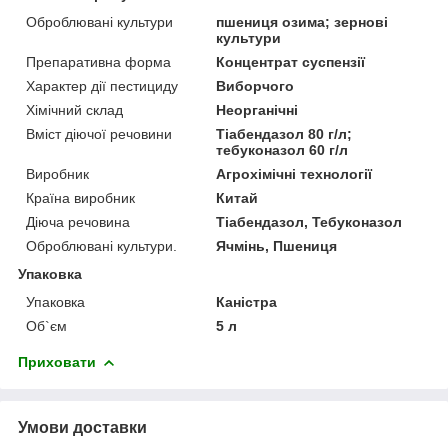
Оброблювані культури
пшениця озима; зернові
культури
Препаративна форма
Концентрат суспензії
Характер дії пестициду
Виборчого
Хімічний склад
Неорганічні
Вміст діючої речовини
Тіабендазол 80 г/л;
тебуконазол 60 г/л
Виробник
Агрохімічні технології
Країна виробник
Китай
Діюча речовина
Тіабендазол, Тебуконазол
Оброблювані культури.
Ячмінь, Пшениця
Упаковка
Упаковка
Каністра
Об`єм
5 л
Приховати
Умови доставки