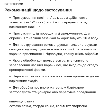
патогенами.
Рекомендації щодо застосування
Протруювання насіння Ларімаром здійснюють
завчасно (за 1-2 тижні) або безпосередньо перед
висіванням насіння.
Протруєння слід проводити зі зволоженням. Для
обробки 1 т насіння зазвичай використовують 10 л води.
Для протруювання рекомендується використовувати
очищене від пилу і домішок насіння, щоб забезпечити
хороше прилипання і, відповідно, кращу якість обробки.
Якість обробки контролюється за інтенсивністю
забарвлення насіння барвником, що входить до складу
препаративної форми.
Нерівномірне покриття насіння може призвести до не
вирівняних сходів.
Для обробки посівного матеріалу Ларімаром
застосовують стаціонарне або пересувне обладнання.
пшениця озима
летюча сажка, тверда сажка, гельмінтоспоріозна