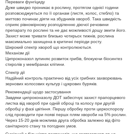
Переваги фунгіциду
Дуже швидко проникає в рослину, протягом однієї години
розповсюджуеться по її органам (листя, колос, стебло) та
миттєво починає діяти на збудників хвороб. Така швидкість
сприяє рівномірному розподіленню діючої речовини
препарату по рослині та не дає можливості дощу змити його.
Захист може тривати близько чотирьох тижнів, рослина
максимально захищена в критичні періоди росту.
Широкий спектр хвороб що контролюються.
Механізм дії
Ципроконазол зупиняє розвиток грибів, блокуючи біосинтез
стиролів у мембранах клітини.
Спектр дії
Надійний контроль практично від усіх грибних захворювань
зернових колосових культур і цукрових буряків.
Рекомендації щодо застосування
Завдяки ципроконазолу ДОТ забеспчує захист прапорцевого
листка від хвороб при одній оброці та колосу при другій
обробці у фазі цвітіння. Першу обробку проти церкоспорозу
слід проводити при появі першх плям хвороби на 5% рослин.
Через 15-20 днів можлива друга обробка залежно від фіто
санітарного стану та погодних умов.
Сумісний з більшістю пестицидів, що застосовуються на