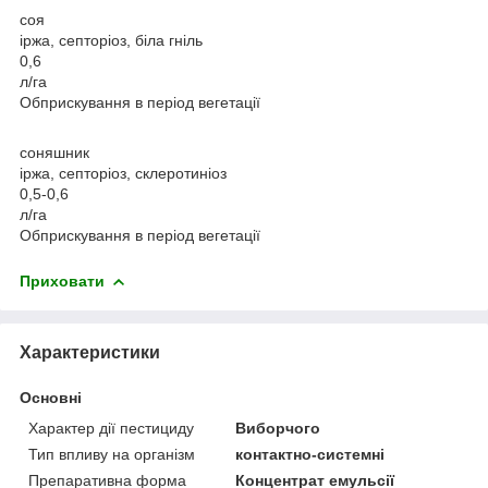
соя
іржа, септоріоз, біла гніль
0,6
л/га
Обприскування в період вегетації
соняшник
іржа, септоріоз, склеротиніоз
0,5-0,6
л/га
Обприскування в період вегетації
Приховати
Характеристики
Основні
Характер дії пестициду
Виборчого
Тип впливу на організм
контактно-системні
Препаративна форма
Концентрат емульсії