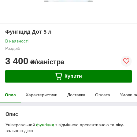
Фунгіцид Дот 5 л
В наявності
Роздріб
3 400
₴/каністра
Купити
Опис
Характеристики
Доставка
Оплата
Умови п
Опис
Універсальний
фунгіцид
з відмінною превентивною та ліку-
вальною дією.