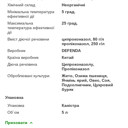
Хімічний склад
Неорганічні
Мінімальна температура
5 град.
ефективної дії
Максимальна
25 град.
температура ефективної
дії
Вміст діючої речовини
ципроконазол, 80 г/л
пропіконазол, 250 г/л
Виробник
DEFENDA
Країна виробник
Китай
Діюча речовина
Ципроконазолу,
Пропіконазол
Оброблювані культури.
Жито, Озима пшениця,
Ячмінь ярий, Овес, Соя,
Подсолнечник, Цукровий
буряк
Упаковка
Упаковка
Каністра
Об`єм
5 л
Приховати