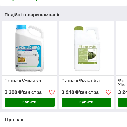
Подібні товари компанії
Фунгіцид Супрім 5л
Фунгіцид Фрегат, 5 л
Фунг
Хіма
3 300
3 240
3 2
₴/каністра
₴/каністра
Купити
Купити
Про нас