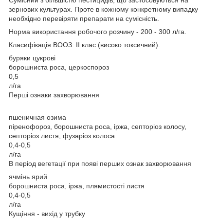
зернових культурах. Проте в кожному конкретному випадку
необхідно перевіряти препарати на сумісність.
Норма використання робочого розчину - 200 - 300 л/га.
Класифікація ВООЗ: ІІ клас (високо токсичний).
буряки цукрові
борошниста роса, церкоспороз
0,5
л/га
Перші ознаки захворювання
пшеничная озима
піренофороз, борошниста роса, іржа, септоріоз колосу,
септоріоз листя, фузаріоз колоса
0,4-0,5
л/га
В період вегетації при появі перших ознак захворювання
ячмінь ярий
борошниста роса, іржа, плямистості листя
0,4-0,5
л/га
Кущіння - вихід у трубку