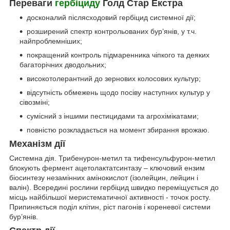
Переваги
гербіциду
Голд Стар Екстра
досконалий післясходовий гербіцид системної дії;
розширений спектр контрольованих бур’янів, у т.ч.
найпроблемніших;
покращений контроль підмаренника чіпкого та деяких
багаторічних дводольних;
високотолерантний до зернових колосових культур;
відсутність обмежень щодо посіву наступних культур у
сівозміні;
cумісний з іншими пестицидами та агрохімікатами;
повністю розкладається на момент збирання врожаю.
Механiзм дії
Системна дія. Трибенурон-метил та тифенсульфурон-метил
блокують фермент ацетолактатсинтазу – ключовий ензим
біосинтезу незамінних амінокислот (ізолейцин, лейцин і
валін). Всередині рослини гербіцид швидко переміщується до
місць найбільшої меристематичної активності - точок росту.
Припиняється поділ клітин, ріст пагонів і кореневої системи
бур’янів.