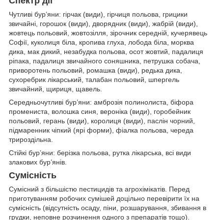
Спектр дії
Чутливі бур’яни: гірчак (види), гірчиця польова, грицики
звичайні, горошок (види), дворядник (види), жабрій (види),
жовтець польовий, жовтозілля, зірочник середній, кучерявець
Софії, куколиця біла, кропива глуха, лобода біла, морква
дика, мак дикий, незабудка польова, осот жовтий, падалиця
ріпака, падалиця звичайного соняшника, петрушка собача,
приворотень польовий, ромашка (види), редька дика,
сухоребрик лікарський, талабан польовий, шпергель
звичайний, щириця, щавель.
Середньочутливі бур’яни: амброзія полинолиста, біфора
промениста, волошка синя, вероніка (види), горобейник
польовий, герань (види), королиця (види), паслін чорний,
підмаренник чіпкий (ярі форми), фіалка польова, череда
трироздільна.
Стійкі бур’яни: берізка польова, рутка лікарська, всі види
злакових бур’янів.
Сумісність
Сумісний з більшістю пестицидів та агрохімікатів. Перед
приготуванням робочих сумішей доцільно перевірити їх на
сумісність (відсутність осаду, піни, розшарування, збивання в
грудки, неповне розчинення одного з препаратів тощо).