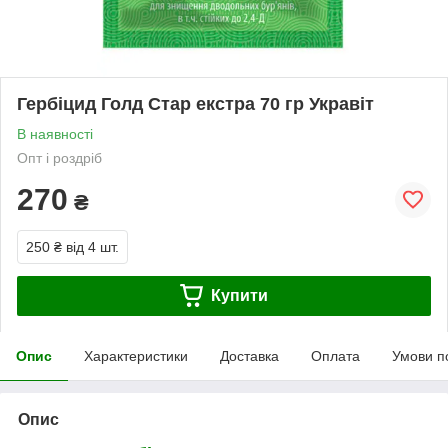
Гербіцид Голд Стар екстра 70 гр Укравіт
В наявності
Опт і роздріб
270
₴
250 ₴
від 4 шт.
Купити
Опис
Характеристики
Доставка
Оплата
Умови п
Опис