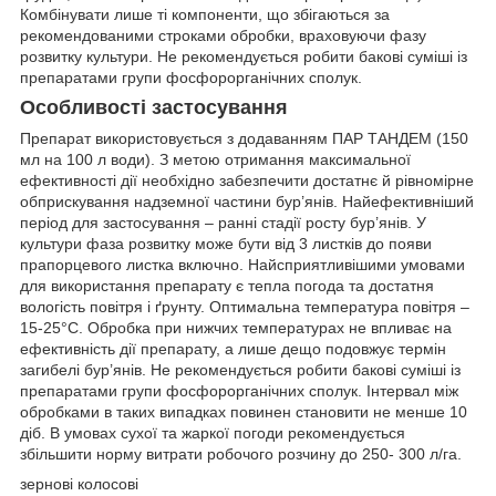
Комбінувати лише ті компоненти, що збігаються за
рекомендованими строками обробки, враховуючи фазу
розвитку культури. Не рекомендується робити бакові суміші із
препаратами групи фосфорорганічних сполук.
Особливостi застосування
Препарат використовується з додаванням ПАР ТАНДЕМ (150
мл на 100 л води). З метою отримання максимальної
ефективності дії необхідно забезпечити достатнє й рівномірне
обприскування надземної частини бур’янів. Найефективніший
період для застосування – ранні стадії росту бур’янів. У
культури фаза розвитку може бути від 3 листків до появи
прапорцевого листка включно. Найсприятливішими умовами
для використання препарату є тепла погода та достатня
вологість повітря і ґрунту. Оптимальна температура повітря –
15-25°С. Обробка при нижчих температурах не впливає на
ефективність дії препарату, а лише дещо подовжує термін
загибелі бур’янів. Не рекомендується робити бакові суміші із
препаратами групи фосфорорганічних сполук. Інтервал між
обробками в таких випадках повинен становити не менше 10
діб. В умовах сухої та жаркої погоди рекомендується
збільшити норму витрати робочого розчину до 250- 300 л/га.
зернові колосові