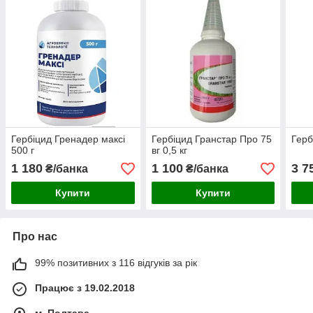
Гербіцид Гренадер максі
Гербіцид Гранстар Про 75
Герб
500 г
вг 0,5 кг
1 180
1 100
3 7
₴/банка
₴/банка
Купити
Купити
Про нас
99% позитивних з 116 відгуків за рік
Працює з 19.02.2018