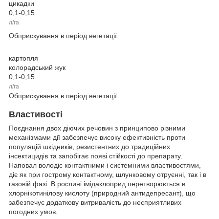
цикадки
0,1-0,15
л/га
Обприскування в період вегетації
картопля
колорадський жук
0,1-0,15
л/га
Обприскування в період вегетації
Властивості
Поєднання двох діючих речовин з принципово різними
механізмами дії забезпечує високу ефективність проти
популяцій шкідників, резистентних до традиційних
інсектицидів та запобігає появі стійкості до препарату.
Наповал володіє контактними і системними властивостями,
діє як при гострому контактному, шлунковому отруєнні, так і в
газовій фазі. В рослині імідаклоприд перетворюється в
хлорнікотинілову кислоту (природний антидепресант), що
забезпечує додаткову витривалість до несприятливих
погодних умов.