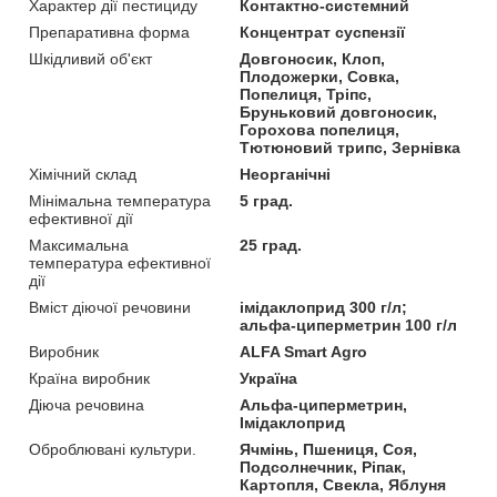
Характер дії пестициду
Контактно-системний
Препаративна форма
Концентрат суспензії
Шкідливий об'єкт
Довгоносик, Клоп,
Плодожерки, Совка,
Попелиця, Тріпс,
Бруньковий довгоносик,
Горохова попелиця,
Тютюновий трипс, Зернівка
Хімічний склад
Неорганічні
Мінімальна температура
5 град.
ефективної дії
Максимальна
25 град.
температура ефективної
дії
Вміст діючої речовини
імідаклоприд 300 г/л;
альфа-циперметрин 100 г/л
Виробник
ALFA Smart Agro
Країна виробник
Україна
Діюча речовина
Альфа-циперметрин,
Імідаклоприд
Оброблювані культури.
Ячмінь, Пшениця, Соя,
Подсолнечник, Ріпак,
Картопля, Свекла, Яблуня