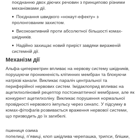
поєднанню двох діючих речовин з принципово різними
механізмами дії.
Поєднання швидкого «нокаут-ефекту» з
пролонгованим захистом.
Високоактивний проти абсолютної більшості комах-
шкідників.
Надійно захищає новий приріст завдяки вираженій
системній дії.
Механізм дії
Альфа-циперметрин впливає на нервову систему шкідників,
порушуючи проникненість клітинних мембран та блокуючи
натрієві канали. Викликає параліч центральної та
периферійної нервових систем. Імідаклоприд впливає на
ацетилхоліновий рецептор постсинаптичної мембрани, але як
конкурент ацетилхоліну. Викликає порушення нормальної
провідності нервового імпульсу через синапс. У підсумку в
комах-фітофагів розвивається враження нервової системи,
що призводить до їх загибелі.
пшениця озима
попелиці, п'явиці, клоп шкідлива черепашка, трипси, блішки,