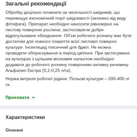
Загальні рекомендації
Обробку доцільно починати за чисельності шкідників, що
перевищує економічний поріг шкідливості (залежно від виду
фітофага). Препарат необхідно наносити рівномірно на
листову поверхню рослини, застосовуючи добре
відрегульоване обладнання. Об’єм робочого розчину має бути
достатнім для повного покриття всієї листової поверхні
культури. Інсектицид токсичний для бджіл. Не можна
проводити обприскування в період цвітіння. При застосуванні
на культурах з щільним восковим нальотом необхідно
додавати до робочого розчину поверхнево-активну речовину
Альфалип Екстра (0,2-0,25 л/га).
Норма витрати робочої рідини:
Польові культури – 200-400 л/
га.
Приховати
Характеристики
Основні