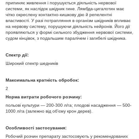
припиняє живлення і порушується діяльність нервової
системи, як наслідок шкідник гине. Лямбда-цигалотин має
чітко окреслену контактно-кишкову дію й репелентні
властивості. У разі потрапляння в організм шкідників впливає
на нервову систему, порушуючи діяльність нейронів. Його дії
проявляються у формі сильного збудження нервової системи,
судом кінцівок, з подальшим паралічем і загибелі шкідника.
Спектр дії:
Широкий спектр шедників
Максимальна кратність обробок:
2
Норма витрати робочого розчину:
польові культури — 200-300 л/га; плодові насадження — 500-
1000 л/га (залежно від об'єму крон дерев).
Особливості застосування:
Робочий розчин препарату застосовують у рекомендованих