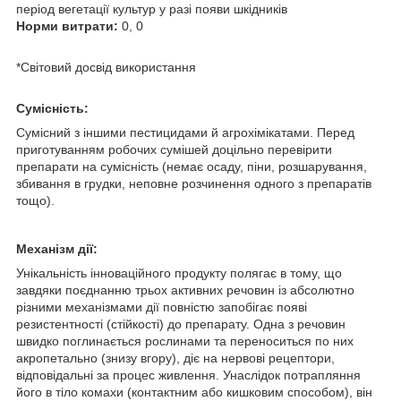
період вегетації культур у разі появи шкідників
Норми витрати:
0, 0
*Світовий досвід використання
Сумісність:
Сумісний з іншими пестицидами й агрохімікатами. Перед
приготуванням робочих сумішей доцільно перевірити
препарати на сумісність (немає осаду, піни, розшарування,
збивання в грудки, неповне розчинення одного з препаратів
тощо).
Механізм дії:
Унікальність інноваційного продукту полягає в тому, що
завдяки поєднанню трьох активних речовин із абсолютно
різними механізмами дії повністю запобігає появі
резистентності (стійкості) до препарату. Одна з речовин
швидко поглинається рослинами та переноситься по них
акропетально (знизу вгору), діє на нервові рецептори,
відповідальні за процес живлення. Унаслідок потрапляння
його в тіло комахи (контактним або кишковим способом), він