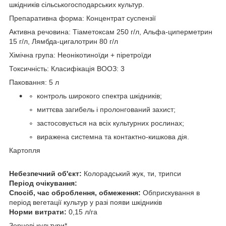
шкідників сільськогосподарських культур.
Препаративна форма: Концентрат суспензії
Активна речовина: Тіаметоксам 250 г/л, Альфа-циперметрин
15 г/л, Лямбда-цигалотрин 80 г/л
Хімічна група: Неонікотиноїди + піретроїди
Токсичність: Класифікація ВООЗ: 3
Паковання: 5 л
контроль широкого спектра шкідників;
миттєва загибель і пролонгований захист;
застосовується на всіх культурних рослинах;
виражена системна та контактно-кишкова дія.
Картопля
Небезпечний об'єкт:
Колорадський жук, ти, трипси
Період очікування:
Спосіб, час оброблення, обмеження:
Обприскування в
період вегетації культур у разі появи шкідників
Норми витрати:
0,15 л/га
Зернові культури*