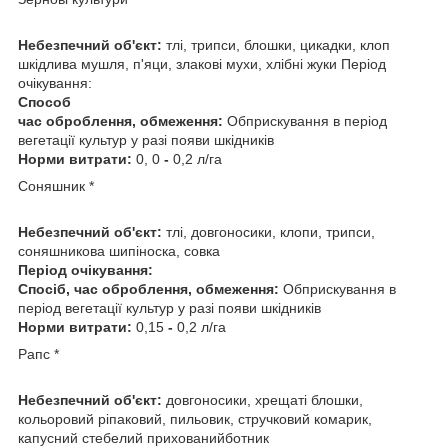
Небезпечний об'єкт:
тлі, трипси, блошки, цикадки, клоп
шкідлива мушля, п'яци, злакові мухи, хлібні жуки Період
очікування:
Способ
час оброблення, обмеження:
Обприскування в період
вегетації культур у разі появи шкідників
Норми витрати:
0, 0
-
0,2 л/га
Соняшник *
Небезпечний об'єкт:
тлі, довгоносики, клопи, трипси,
соняшникова шипіноска, совка
Період очікування:
Спосіб, час оброблення, обмеження:
Обприскування в
період вегетації культур у разі появи шкідників
Норми витрати:
0,15
-
0,2 л/га
Рапс *
Небезпечний об'єкт:
довгоносики, хрещаті блошки,
кольоровий ріпаковий, пильовик, стручковий комарик,
капусний стебелий прихованийботник