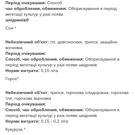
Період очікування:
Способ
час оброблення, обмеження:
Обприскування в період
вегетації культур у разі появи
шкідників0
Соя *
Небезпечний об'єкт:
тлі, довгоносики, трипси, акаційне
вогневка
Період очікування:
Спосіб, час оброблення, обмеження:
Обприскування в
період вегетації культур у разі появи шкідників
Норми витрати:
0,15 л/га
Горох*
Небезпечний об'єкт:
трипси, горохова плодорізька, горохова
тля, горохова зерновка
Період очікування:
Спосіб, час оброблення, обмеження:
Обприскування в
період вегетації культур у разі появи шкідників
Норми витрати:
0,15
-
0,2 л/га
Кукуруза *