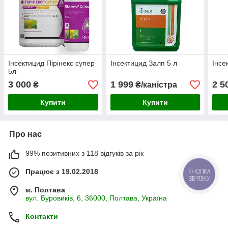
Інсектицид Пірінекс супер
Інсектицид Залп 5 л
Інсе
5л
3 000
1 999
2 5
₴
₴/каністра
Купити
Купити
Про нас
99% позитивних з 118 відгуків за рік
Працює з 19.02.2018
КНОПКА
ЗВ'ЯЗКУ
м. Полтава
вул. Буровиків, 6, 36000, Полтава, Україна
Контакти