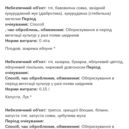
Небезпечний об'єкт:
тлі, бавовняна совка, західний
кукурудзяний жук (діабротика), кукурудзяна (стебельна)
метелик
Період
очікування:
Способ
, час оброблень, обмеження:
Обприскування в період
вегетації культур у разі появи шкідників
Норми витрати:
0 л/га
Плодові, зокрема яблуня *
Небезпечний об'єкт:
тлі, казарка, букарка, яблуневий цвітоїд,
яблуневий пінільник, нирковий довгоносик
Період
очікування:
Спосіб, час оброблення, обмеження:
Обприскування в
період вегетації культур у разі появи шкідників
Норми витрати:
0,15 /
Капуста, Лук *
Небезпечний об'єкт:
трипси, хрещаті блошки, білани,
капуста тля, капуста совка, цибулева муха
Період очікування:
Спосіб, час оброблення, обмеження:
Обприскування в