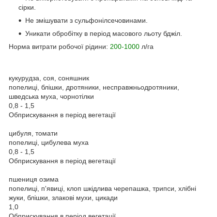
сірки.
Не змішувати з сульфонілсечовинами.
Уникати обробітку в період масового льоту бджіл.
Норма витрати робочої рідини:
200-1000
л/га
кукурудза, соя, соняшник
попелиці, блішки, дротяники, несправжньодротяники,
шведська муха, чорнотілки
0,8 - 1,5
Обприскування в період вегетації
цибуля, томати
попелиці, цибулева муха
0,8 - 1,5
Обприскування в період вегетації
пшениця озима
попелиці, п'явиці, клоп шкідлива черепашка, трипси, хлібні
жуки, блішки, злакові мухи, цикади
1,0
Обприскування в період вегетації