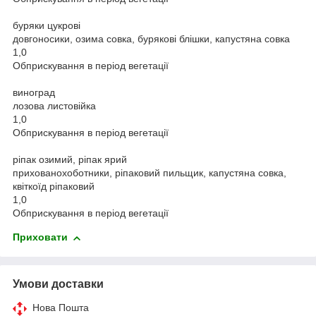
буряки цукрові
довгоносики, озима совка, бурякові блішки, капустяна совка
1,0
Обприскування в період вегетації
виноград
лозова листовійка
1,0
Обприскування в період вегетації
ріпак озимий, ріпак ярий
прихованохоботники, ріпаковий пильщик, капустяна совка,
квіткоїд ріпаковий
1,0
Обприскування в період вегетації
Приховати
Умови доставки
Нова Пошта