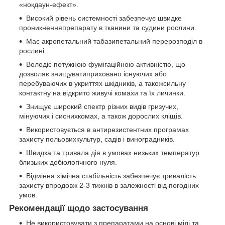
«нокдаун-ефект».
Високий рівень системності забезпечує швидке
проникненняпрепарату в тканини та судини рослини.
Має акропетальний табазипетальний перерозподіл в
рослині.
Володіє потужною фумігаційною активністю, що
дозволяє знищуватиприховано існуючих або
перебуваючих в укриттях шкідників, а такожсильну
контактну на відкрито живучі комахи та їх личинки.
Знищує широкий спектр різних видів гризучих,
мінуючих і сиснихкомах, а також дорослих кліщів.
Використовується в антирезистентних програмах
захисту польовихкультур, садів і виноградників.
Швидка та тривала дія в умовах низьких температур
близьких добіологічного нуля.
Відмінна хімічна стабільність забезпечує тривалість
захисту впродовж 2-3 тижнів в залежності від погодних
умов.
Рекомендації щодо застосування
Не використовувати з препаратами на основі міді та