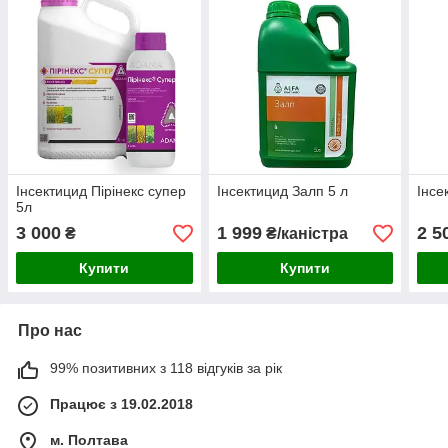
Інсектицид Пірінекс супер
Інсектицид Залп 5 л
Інсе
5л
3 000
1 999
2 5
₴
₴/каністра
Купити
Купити
Про нас
99% позитивних з 118 відгуків за рік
Працює з 19.02.2018
м. Полтава