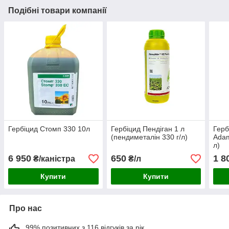
Подібні товари компанії
Гербіцид Стомп 330 10л
Гербіцид Пендіган 1 л
Герб
(пендиметалін 330 г/л)
Adam
л)
6 950
650
1 8
₴/каністра
₴/л
Купити
Купити
Про нас
99% позитивних з 116 відгуків за рік