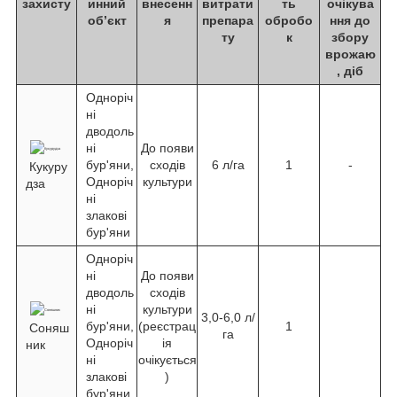
захисту
инний
внесенн
витрати
ть
очікува
об’єкт
я
препара
обробо
ння до
ту
к
збору
врожаю
, діб
Одноріч
ні
дводоль
ні
До появи
бур'яни,
сходів
6 л/га
1
-
Кукуру
Одноріч
культури
дза
ні
злакові
бур'яни
Одноріч
ні
До появи
дводоль
сходів
ні
культури
3,0-6,0 л/
бур'яни,
(реєстрац
1
Соняш
га
Одноріч
ія
ник
ні
очікується
злакові
)
бур'яни