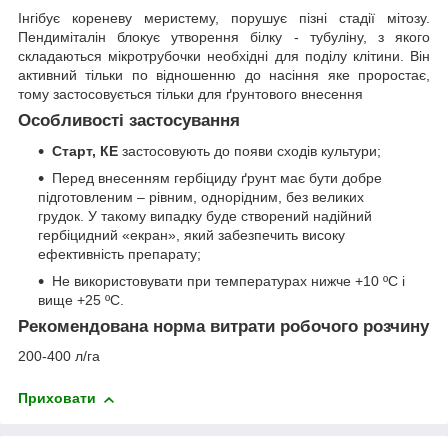
Інгібує кореневу меристему, порушує пізні стадії мітозу.
Пендиміталін блокує утворення білку - тубуліну, з якого
складаються мікротрубочки необхідні для поділу клітини. Він
активний тільки по відношенню до насіння яке проростає,
тому застосовується тільки для ґрунтового внесення
Особливості застосування
Старт, КЕ
застосовують до появи сходів культури;
Перед внесенням гербіциду ґрунт має бути добре
підготовленим – рівним, однорідним, без великих
грудок. У такому випадку буде створений надійний
гербіцидний «екран», який забезпечить високу
ефективність препарату;
Не використовувати при температурах нижче +10 ºС і
вище +25 ºС.
Рекомендована норма витрати робочого розчину
200-400 л/га
Приховати