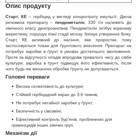
Опис продукту
Старт, КЕ
– гербіцид у вигляді концентрату емульсії. Діюча
речовина препарату –
пендиметалін
, 330 г/л належить до
хімічного класу динітроанілінів. Пендиміталін інгібує кореневу
меристему, порушує пізні стадії мітозу, блокує утворення білку.
Старт, КЕ активний до насіння, яке проростає, тому
застосовується тільки для ґрунтового внесення. Препарат не
потребує заробки в ґрунт в умовах достатнього зволоження.
Проте за відсутності опадів впродовж тривалого часу до сівби
культури, заробка в ґрунт підвищує його ефективність, після
чого будь-які механічні обробки ґрунту не допускаються.
Головні переваги
Висока селективність до культури;
Стійкий гербіцидний екран до 3-6 тижнів;
Не потребує негайної заробки у ґрунт;
Безпечність у сівозміні;
Ефективний контроль бур'янів, проблемних для
грамініцидів інших хімічих груп.
Механізм дії