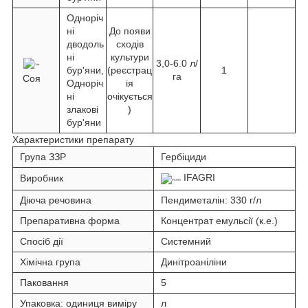
Одноріч
ні
До появи
дводоль
сходів
ні
культури
3,0-6.0 л/
бур'яни,
(реєстрац
1
га
Соя
Одноріч
ія
ні
очікується
злакові
)
бур'яни
Характеристики препарату
Група ЗЗР
Гербіциди
IFAGRI
Виробник
Діюча речовина
Пендиметалін: 330 г/л
Препаративна форма
Концентрат емульсії (к.е.)
Спосіб дії
Системний
Хімічна група
Динітроаніліни
Паковання
5
Упаковка: одиниця виміру
л