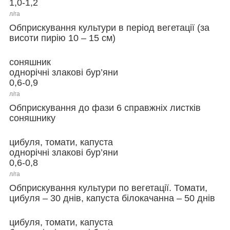
1,0-1,2
л/га
Обприскування культури в період вегетації (за
висоти пирію 10 – 15 см)
соняшник
однорічні злакові бур’яни
0,6-0,9
л/га
Обприскування до фази 6 справжніх листків
соняшнику
цибуля, томати, капуста
однорічні злакові бур’яни
0,6-0,8
л/га
Обприскування культури по вегетації. Томати,
цибуля – 30 днів, капуста білокачанна – 50 днів
цибуля, томати, капуста