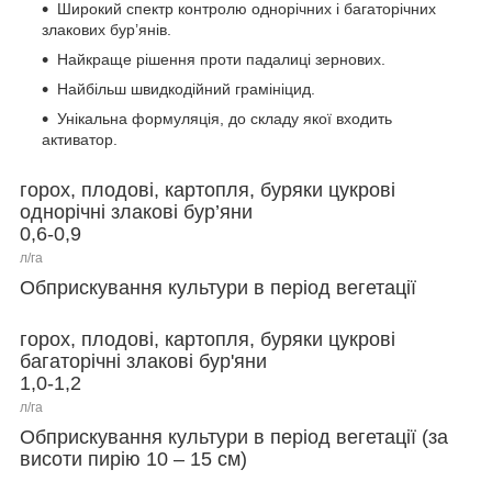
Широкий спектр контролю однорічних і багаторічних
злакових бур’янів.
Найкраще рішення проти падалиці зернових.
Найбільш швидкодійний грамініцид.
Унікальна формуляція, до складу якої входить
активатор.
горох, плодові, картопля, буряки цукрові
однорічні злакові бур’яни
0,6-0,9
л/га
Обприскування культури в період вегетації
горох, плодові, картопля, буряки цукрові
багаторічні злакові бур'яни
1,0-1,2
л/га
Обприскування культури в період вегетації (за
висоти пирію 10 – 15 см)