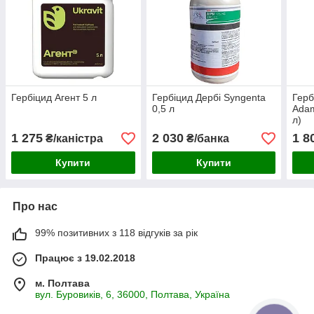
Гербіцид Агент 5 л
Гербіцид Дербі Syngenta
Герб
0,5 л
Adam
л)
1 275
2 030
1 8
₴/каністра
₴/банка
Купити
Купити
Про нас
99% позитивних з 118 відгуків за рік
Працює з 19.02.2018
м. Полтава
вул. Буровиків, 6, 36000, Полтава, Україна