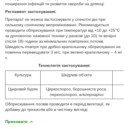
поширення інфекцій та розвиток хвороби на ділянці.
Регламент застосування:
Препарат не можна застосовувати у спекотні дні при
сильному сонячному випромінюванні. Рекомендується
проводити обприскування при температурі від +10 до +25°С
за допомогою наземної техніки у ранкові (до 10) та вечірні
(після 18) години за мінімальних повітряних потоків.
Швидкість повітря при дрібно-крапельному обприскуванні не
повинна перевищувати 3 м/с, при велико-крапельному – 4 м/
с.
Технологія застосування:
Культура
Шкідливі об'єкти
Но
пр
Цукровий буряк
Церкоспороз, борошниста роса,
переноспороз, альтернаріоз
Обприскування посівів проводити в період вегетації, як
добавку до триазолів або в чистому вигляді.
Приховати