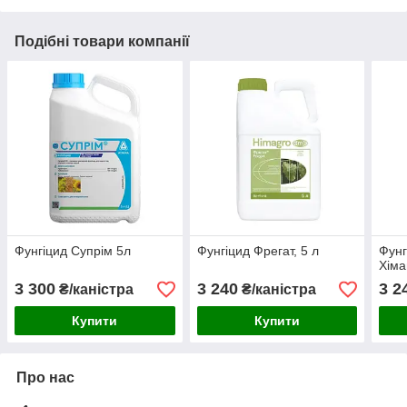
Подібні товари компанії
Фунгіцид Супрім 5л
Фунгіцид Фрегат, 5 л
Фунг
Хіма
3 300
3 240
3 2
₴/каністра
₴/каністра
Купити
Купити
Про нас