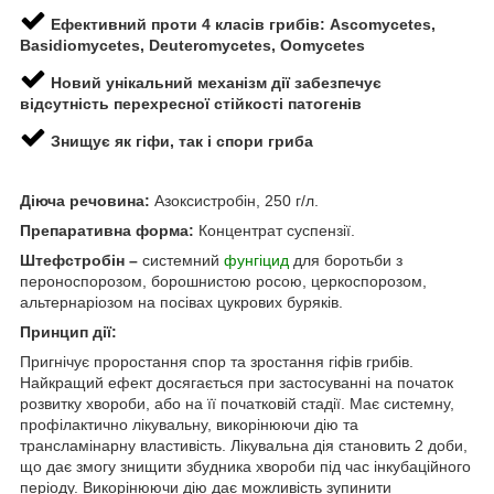
Ефективний проти 4 класів грибів: Ascomycetes,
Basidiomycetes, Deuteromycetes, Oomycetes
Новий унікальний механізм дії забезпечує
відсутність перехресної стійкості патогенів
Знищує як гіфи, так і спори гриба
Діюча речовина:
Азоксистробін, 250 г/л.
Препаративна форма:
Концентрат суспензії.
Штефстробін –
системний
фунгіцид
для боротьби з
пероноспорозом, борошнистою росою, церкоспорозом,
альтернаріозом на посівах цукрових буряків.
Принцип дії:
Пригнічує проростання спор та зростання гіфів грибів.
Найкращий ефект досягається при застосуванні на початок
розвитку хвороби, або на її початковій стадії. Має системну,
профілактично лікувальну, викорінюючи дію та
трансламінарну властивість. Лікувальна дія становить 2 доби,
що дає змогу знищити збудника хвороби під час інкубаційного
періоду. Викорінюючи дію дає можливість зупинити