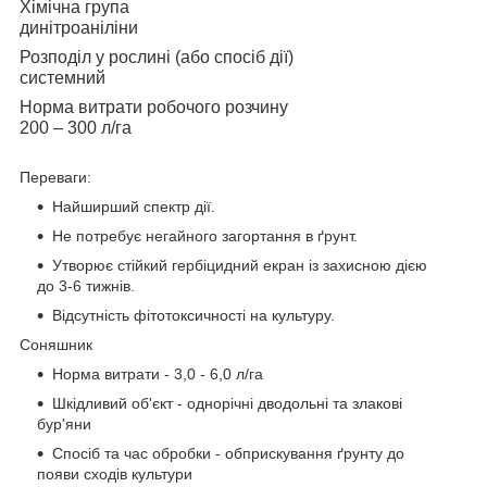
Хімічна група
динітроаніліни
Розподіл у рослині (або спосіб дії)
системний
Норма витрати робочого розчину
200 – 300 л/га
Переваги:
Найширший спектр дії.
Не потребує негайного загортання в ґрунт.
Утворює стійкий гербіцидний екран із захисною дією
до 3-6 тижнів.
Відсутність фітотоксичності на культуру.
Соняшник
Норма витрати - 3,0 - 6,0 л/га
Шкідливий об'єкт - однорічні дводольні та злакові
бур'яни
Спосіб та час обробки - обприскування ґрунту до
появи сходів культури