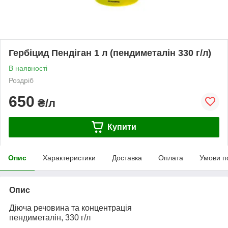
Гербіцид Пендіган 1 л (пендиметалін 330 г/л)
В наявності
Роздріб
650
₴/л
Купити
Опис
Характеристики
Доставка
Оплата
Умови п
Опис
Діюча речовина та концентрація
пендиметалін, 330 г/л