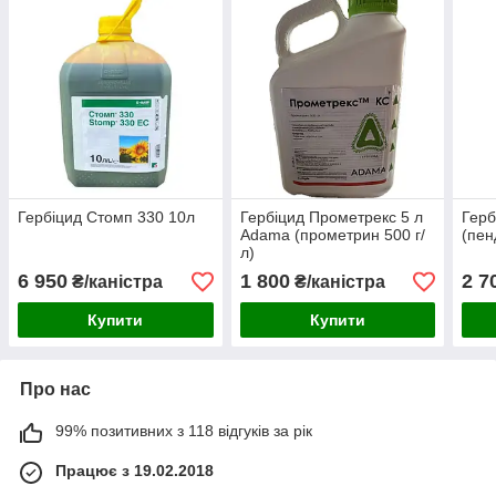
Гербіцид Стомп 330 10л
Гербіцид Прометрекс 5 л
Герб
Adama (прометрин 500 г/
(пен
л)
6 950
1 800
2 7
₴/каністра
₴/каністра
Купити
Купити
Про нас
99% позитивних з 118 відгуків за рік
Працює з 19.02.2018