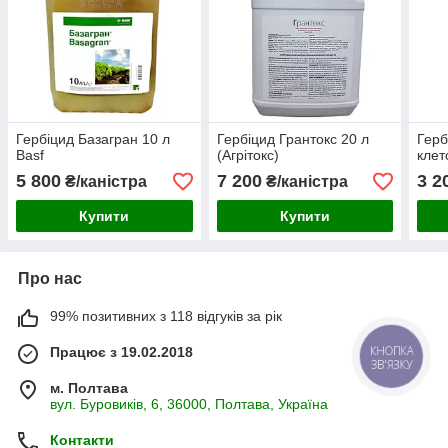
Гербіцид Базагран 10 л
Гербіцид Грантокс 20 л
Герб
Basf
(Агрітокс)
клет
5 800
7 200
3 2
₴/каністра
₴/каністра
Купити
Купити
Про нас
99% позитивних з 118 відгуків за рік
КНОПКА
Працює з 19.02.2018
ЗВ'ЯЗКУ
м. Полтава
вул. Буровиків, 6, 36000, Полтава, Україна
Контакти