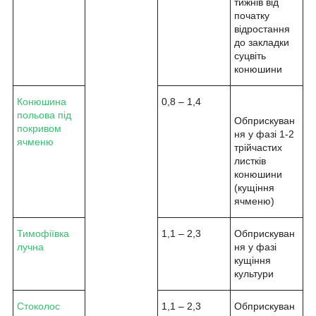
тижнів від
початку
відростання
до закладки
суцвіть
конюшини
Конюшина
0,8 – 1,4
польова під
Обприскуван
покривом
ня у фазі 1-2
ячменю
трійчастих
листків
конюшини
(кущіння
ячменю)
Тимофіївка
1,1 – 2,3
Обприскуван
лучна
ня у фазі
кущіння
культури
Стоколос
1,1 – 2,3
Обприскуван