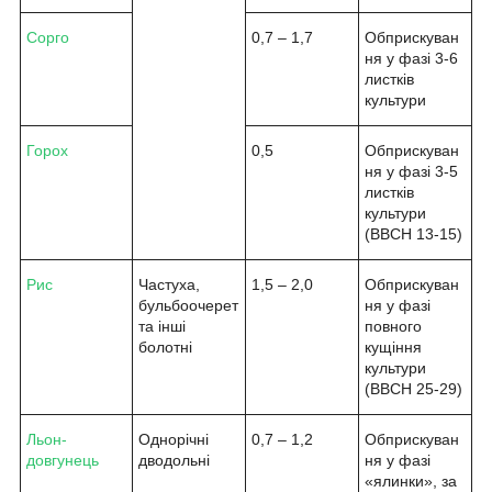
Сорго
0,7 – 1,7
Обприскуван
ня у фазі 3-6
листків
культури
Горох
0,5
Обприскуван
ня у фазі 3-5
листків
культури
(ВВСН 13-15)
Рис
Частуха,
1,5 – 2,0
Обприскуван
бульбоочерет
ня у фазі
та інші
повного
болотні
кущіння
культури
(ВВСН 25-29)
Льон-
Однорічні
0,7 – 1,2
Обприскуван
довгунець
дводольні
ня у фазі
«ялинки», за