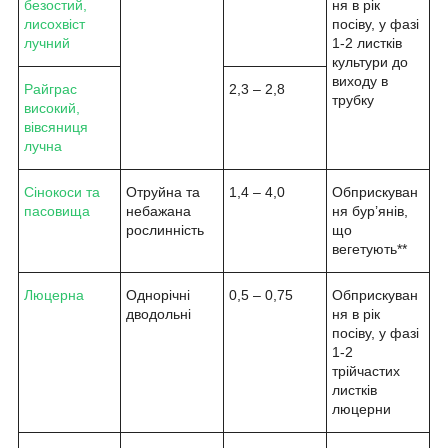
безостий,
ня в рік
лисохвіст
посіву, у фазі
лучний
1-2 листків
культури до
виходу в
Райграс
2,3 – 2,8
трубку
високий,
вівсяниця
лучна
Сінокоси та
Отруйна та
1,4 – 4,0
Обприскуван
пасовища
небажана
ня бур’янів,
рослинність
що
вегетують**
Люцерна
Однорічні
0,5 – 0,75
Обприскуван
дводольні
ня в рік
посіву, у фазі
1-2
трійчастих
листків
люцерни