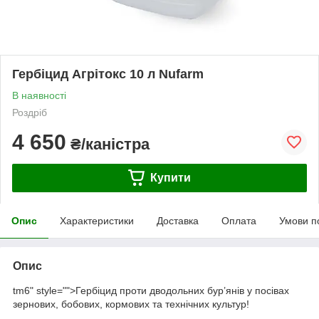
Гербіцид Агрітокс 10 л Nufarm
В наявності
Роздріб
4 650
₴/каністра
Купити
Опис
Характеристики
Доставка
Оплата
Умови п
Опис
tm6" style="">Гербіцид проти дводольних бур’янів у посівах
зернових, бобових, кормових та технічних культур!