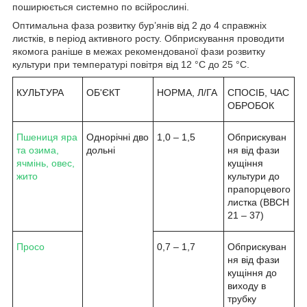
поширюється системно по всій
рослині.
Оптимальна фаза розвитку бур’янів від 2 до 4 справжніх
листків, в період активного росту. Обприскування проводити
якомога раніше в межах рекомендованої фази розвитку
культури при температурі повітря від 12 °С до 25 °С.
КУЛЬТУРА
ОБ'ЄКТ
НОРМА, Л/ГА
СПОСІБ, ЧАС
ОБРОБОК
Пшениця яра
Однорічні дво
1,0 – 1,5
Обприскуван
та озима,
дольні
ня від фази
ячмінь, овес,
кущіння
жито
культури до
прапорцевого
листка (ВВСН
21 – 37)
Просо
0,7 – 1,7
Обприскуван
ня від фази
кущіння до
виходу в
трубку