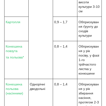
висоти
культури 3-10
см
Картопля
0,9 – 1,7
Обприскуван
ня ґрунту до
сходів
культури
Конюшина
0,8 – 1,4
Обприскуван
повзута
ня у рік
посіву, у фазі
та польова*
1-го
трійчастого
листка у
конюшини
Конюшина
Однорічні
0,8 – 1,4
Обприскуван
польова
дводольні
ня у рік
(насінники)
збирання
насіння,
протягом 2-3