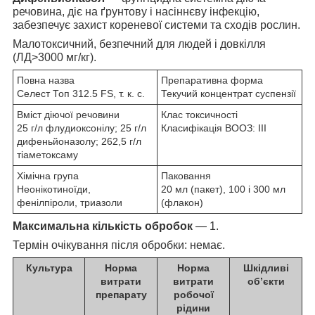
речовина, діє на ґрунтову і насіннєву інфекцію,
забезпечує захист кореневої системи та сходів рослин.
Малотоксичний, безпечний для людей і довкілля
(ЛД>3000 мг/кг).
Повна назва
Препаративна форма
Селест Топ 312.5 FS, т. к. с.
Текучий концентрат суспензії
Вміст діючої речовини
Клас токсичності
25 г/л флудиоксонілу; 25 г/л
Класифікація ВООЗ: III
дифеньйоназолу; 262,5 г/л
тіаметоксаму
Хімічна група
Паковання
Неонікотиноїди,
20 мл (пакет), 100 і 300 мл
фенілпіроли, триазоли
(флакон)
Максимальна кількість обробок
— 1.
Термін очікування після обробки: немає.
Культура
Норма
Норма
Шкідливі
витрати
витрати
об’єкти
препарату
робочої
рідини