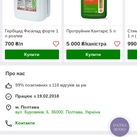
Гербіцид Фюзілад форте 1
Протруйник Кантаріс 5 л
Стим
л розлив
1 л 
700
5 000
990
₴/л
₴/каністра
Купити
Купити
Про нас
99% позитивних з 118 відгуків за рік
Працює з 19.02.2018
м. Полтава
вул. Буровиків, 6, 36000, Полтава, Україна
Контакти
КНОПКА
ЗВ'ЯЗКУ