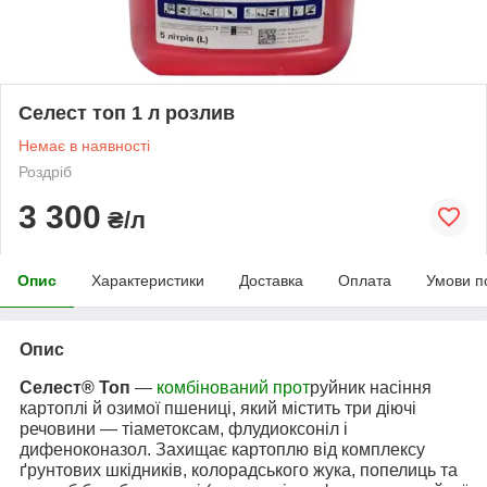
Селест топ 1 л розлив
Немає в наявності
Роздріб
3 300
₴/л
Опис
Характеристики
Доставка
Оплата
Умови п
Опис
Селест® Топ
—
комбінований прот
руйник насіння
картоплі й озимої пшениці, який містить три діючі
речовини — тіаметоксам, флудиоксоніл і
дифеноконазол. Захищає картоплю від комплексу
ґрунтових шкідників, колорадського жука, попелиць та