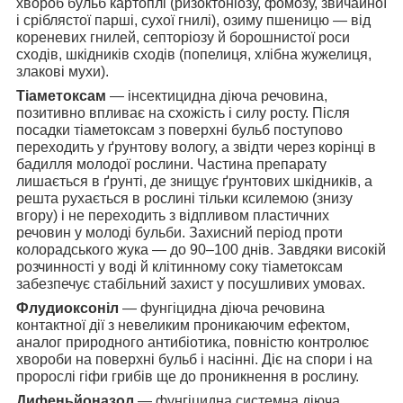
хвороб бульб картоплі (ризоктоніозу, фомозу, звичайної
і сріблястої парші, сухої гнилі), озиму пшеницю — від
кореневих гнилей, септоріозу й борошнистої роси
сходів, шкідників сходів (попелиця, хлібна жужелиця,
злакові мухи).
Тіаметоксам
— інсектицидна діюча речовина,
позитивно впливає на схожість і силу росту. Після
посадки тіаметоксам з поверхні бульб поступово
переходить у ґрунтову вологу, а звідти через корінці в
бадилля молодої рослини. Частина препарату
лишається в ґрунті, де знищує ґрунтових шкідників, а
решта рухається в рослині тільки ксилемою (знизу
вгору) і не переходить з відпливом пластичних
речовин у молоді бульби. Захисний період проти
колорадського жука — до 90–100 днів. Завдяки високій
розчинності у воді й клітинному соку тіаметоксам
забезпечує стабільний захист у посушливих умовах.
Флудиоксоніл
— фунгіцидна діюча речовина
контактної дії з невеликим проникаючим ефектом,
аналог природного антибіотика, повністю контролює
хвороби на поверхні бульб і насінні. Діє на спори і на
пророслі гіфи грибів ще до проникнення в рослину.
Дифеньйоназол
— фунгіцидна системна діюча