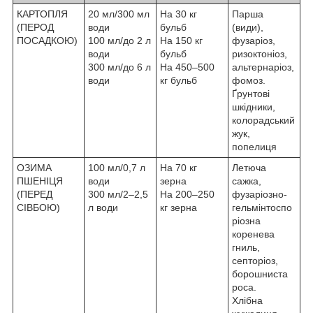
КАРТОПЛЯ
20 мл/300 мл
На 30 кг
Парша
(ПЕРОД
води
бульб
(види),
ПОСАДКОЮ)
100 мл/до 2 л
На 150 кг
фузаріоз,
води
бульб
ризоктоніоз,
300 мл/до 6 л
На 450–500
альтернаріоз,
води
кг бульб
фомоз.
Ґрунтові
шкідники,
колорадський
жук,
попелиця
ОЗИМА
100 мл/0,7 л
На 70 кг
Летюча
ПШЕНІЦЯ
води
зерна
сажка,
(ПЕРЕД
300 мл/2–2,5
На 200–250
фузаріозно-
СІВБОЮ)
л води
кг зерна
гельмінтоспо
ріозна
коренева
гниль,
септоріоз,
борошниста
роса.
Хлібна