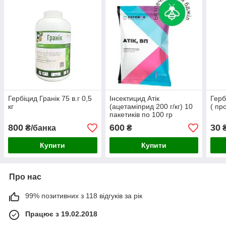
Гербіцид Гранік 75 в.г 0,5
Інсектицид Атік
Герб
кг
(ацетаміприд 200 г/кг) 10
( пр
пакетиків по 100 гр
800
600
30
₴/банка
₴
Купити
Купити
Про нас
99% позитивних з 118 відгуків за рік
Працює з 19.02.2018