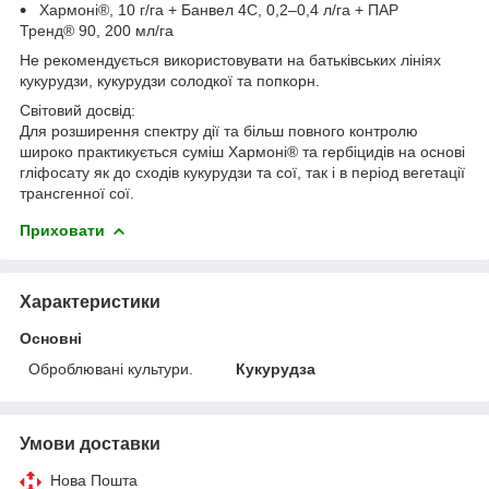
Хармоні®, 10 г/га + Банвел 4С, 0,2–0,4 л/га + ПАР
Тренд® 90, 200 мл/га
Не рекомендується використовувати на батьківських лініях
кукурудзи, кукурудзи солодкої та попкорн.
Світовий досвід:
Для розширення спектру дії та більш повного контролю
широко практикується суміш Хармоні® та гербіцидів на основі
гліфосату як до сходів кукурудзи та сої, так і в період вегетації
трансгенної сої.
Приховати
Характеристики
Основні
Оброблювані культури.
Кукурудза
Умови доставки
Нова Пошта