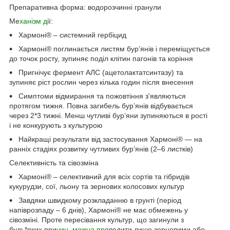
Препаративна форма: водорозчинні гранули
Ме
ханізм д
ії:
Хармоні® – системний гербіцид
Хармоні® поглинається листям бур’янів і переміщується
до точок росту, зупиняє поділ клітин пагонів та коріння
Пригнічує фермент АЛС (ацетолактатсинтазу) та
зупиняє ріст рослин через кілька годин після внесення
Симптоми відмирання та пожовтіння з'являються
протягом тижня. Повна загибель бур’янів відбувається
через 2*3 тижні. Менш чутливі бур’яни зупиняються в рості
і не конкурують з культурою
Найкращі результати від застосування Хармоні® — на
ранніх стадіях розвитку чутливих бур’янів (2–6 листків)
Селективність та сівозміна
Хармоні® – селективний для всіх сортів та гібридів
кукурудзи, сої, льону та зернових колосових культур
Завдяки швидкому розкладанню в грунті (період
напіврозпаду – 6 днів), Хармоні® не має обмежень у
сівозміні. Проте пересівання культур, що загинули з
будь*яких при
чин, можна пр
оводити лише зерновими або