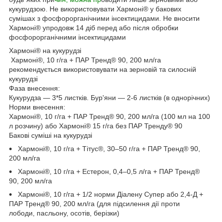
кукурудзою. Не використовувати Хармоні® у бакових
сумішах з фосфорорганічними інсектицидами. Не вносити
Хармоні® упродовж 14 діб перед або після обробки
фосфорорганічними інсектицидами
Хармоні® на кукурудзі
Хармоні®, 10 г/га + ПАР Тренд® 90, 200 мл/га
рекомендується використовувати на зерновій та силосній
кукурудзі
Фаза внесення:
Кукурудза — 3*5 листків. Бур'яни — 2-6 листків (в однорічних)
Норми внесення:
Хармоні®, 10 г/га + ПАР Тренд® 90, 200 мл/га (100 мл на 100
л розчину) або Хармоні® 15 г/га без ПАР Тренду® 90
Бакові суміші на кукурудзі
Хармоні®, 10 г/га + Тітус®, 30–50 г/га + ПАР Тренд® 90,
200 мл/га
Хармоні®, 10 г/га + Естерон, 0,4–0,5 л/га + ПАР Тренд®
90, 200 мл/га
Хармоні®, 10 г/га + 1/2 норми Діалену Супер або 2,4-Д +
ПАР Тренд® 90, 200 мл/га (для підсилення дії проти
лободи, пасльону, осотів, берізки)