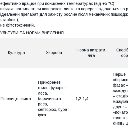
 ефективно працює при понижених температурах (від +5 °С);
 швидко поглинається поверхнею листа та перерозподіляється по р
 ідеальний препарат для захисту рослин після механічних пошкодже
радобою);
 не фітотоксичний.
КУЛЬТУРИ ТА НОРМИ ВНЕСЕННЯ:
Норма витрати,
Спосіб
Культура
Хвороба
л/га
обр
Перше
обприск
Прикореневі
фазах «
гнилі, фузаріоз
виходу 
лоса,
– стаді
Пшениця озима
борочиніста
1,2-1,4
міжвузлі
роса,
друге –
септоріоз, бура
«почато
іржа
колосін
кінець ц