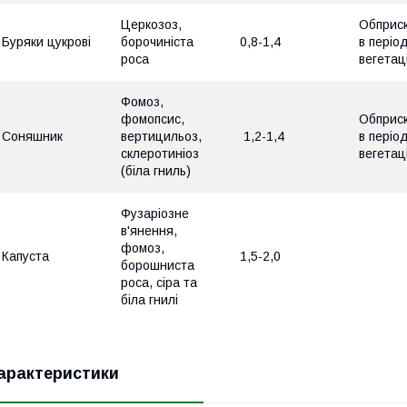
Церкозоз,
Обприс
Буряки цукрові
борочиніста
0,8-1,4
в періо
роса
вегетаці
Фомоз,
фомопсис,
Обприс
Соняшник
вертицильоз,
1,2-1,4
в періо
склеротиніоз
вегетаці
(біла гниль)
Фузаріозне
в'янення,
фомоз,
Капуста
1,5-2,0
борошниста
роса, сіра та
біла гнилі
арактеристики