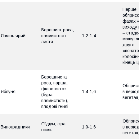
Перше
обприск
фазах «
виходу 
Борошист роса,
– стаді
Ячмінь ярий
плямистості
1,2-1,4
міжвузлі
листя
друге –
«почато
колосін
кінець ц
Борошниста
роса, парша,
Обприс
філостиктоз
Яблуня
1,4-1,6
в періо
(бура
вегетаці
плямистість),
плодові гнилі
Обприс
Оїдіум, сіра
Виноградники
1,0-1,6
в періо
гниль
вегетаці