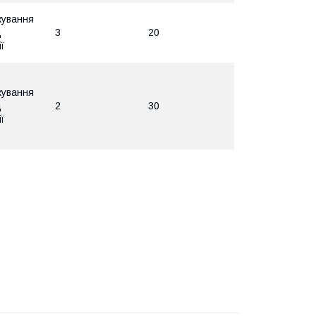
кування
д
3
20
ї
кування
д
2
30
ї