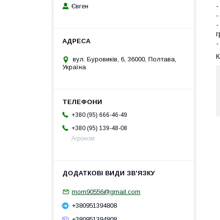
-
Євген
-
-
г
-
вул. Буровиків, 6, 36000, Полтава,
Україна
+380 (95) 666-46-49
+380 (95) 139-48-08
Агроном
mom90556@gmail.com
+380951394808
+380951394808