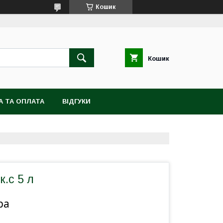
Кошик
Кошик
А ТА ОПЛАТА
ВІДГУКИ
к.с 5 л
ра