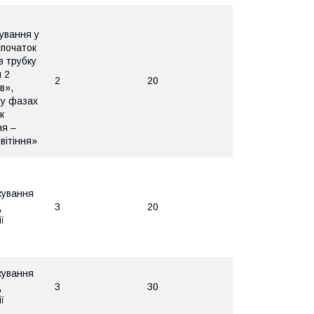
ування у
початок
в трубку
я 2
2
20
в»,
 у фазах
к
ня –
вітіння»
кування
д
3
20
ї
кування
д
3
30
ї