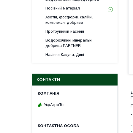
Посівний матеріал
Азотні, фосфорні, калійні,
комплексні добрива
Протруйники насіння
Водорозчинні мінеральні
добрива PARTNER
Насіння Кавуна, Дині
КОНТАКТИ
Д
П
УкрАгроТоп
-
-
-
-