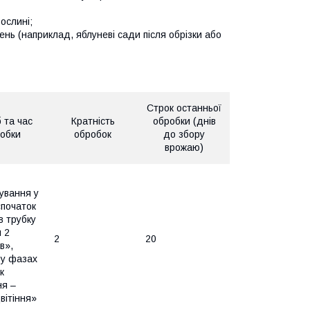
ослині;
нь (наприклад, яблуневі сади після обрізки або
Строк останньої
 та час
Кратність
обробки (днів
обки
обробок
до збору
врожаю)
ування у
початок
в трубку
я 2
2
20
в»,
 у фазах
к
ня –
вітіння»