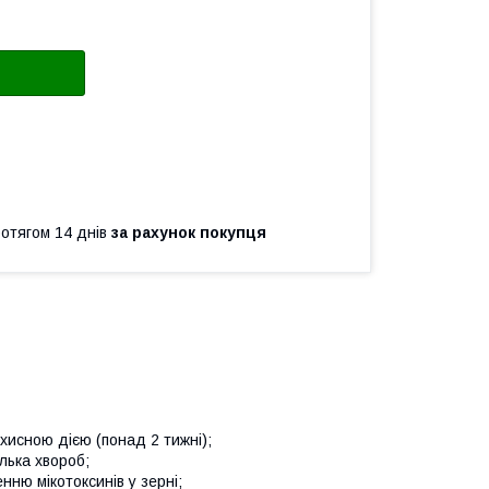
ротягом 14 днів
за рахунок покупця
хисною дією (понад 2 тижні);
лька хвороб;
нню мікотоксинів у зерні;