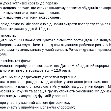
а дуже чутливих сортах до поразки;
а дощової погоди, що сприяє швидкому розвитку збудників захвор
оли відмічені симптоми захворювань;
оли відмічені симптоми захворювань.
еріод захисної дії: залежно від норми витрати препарату та умо
берігати захисну дію 8-12 днів.
умісність:
итан М-45, ЗП можна змішувати з більшістю пестицидів. Не змішув
інеральними емульсіями. Перед приготуванням робочого розчину із
хню фізичну змішуваність у малій ємності. Рекомендується перевірит
оля.
аявність газ фази:
исленні випробування показали, що Дитан М-45 здатний перерозпо
а його активність збільшується у 12,6 разів.
итан М-45 є додатковим джерелом марганцю:
агато рослин страждають від дефіциту марганцю (картопля, овочі, 
ослини, як правило, засвоюють Mn у найбільш доступній формі – M
исокий рН ґрунту та аерація ґрунту сприяють окисленню Mn до н
арганець виконує ряд функцій у рослині:
ере участь у кисневій системі фотосинтезу;
ере участь у виробленні молекули хлорофілу;