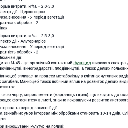
орма витрати, кг/га – 2,0-3,0
пектр дії - Церкоспороз
аза внесення - У період вегетації
ратність обробок - 2
іпак
орма витрати, кг/га – 2,5-3,0
пектр дії - Альтернаріоз
аза внесення - У період вегетації
ратність обробок - 2
еханізм дії:
итан М-45 - це органічний контактний
фунгіцид
широкого спектра д
вочівництві, виноградарстві, плодівництві, а також деяких польових
анкоцеб впливає на процеси метаболізму в клітинах чутливих виді
х загибелі. Манкоцеб також побічний вплив на розвиток деяких виді
озвиток.
 свою чергу, мікроелементи (марганець і цинк), що входять до ск
роцес фотосинтезу в листі, значно покращуючи розвиток листового
нтервал та період захисної дії:
а звичайних умов інтервал між обробками становить 10-14 днів. Сл
нів:
ри вирощуванні культур на поливі;