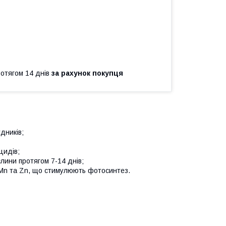
ротягом 14 днів
за рахунок покупця
удників;
цидів;
слини протягом 7-14 днів;
у Mn та Zn, що стимулюють фотосинтез.