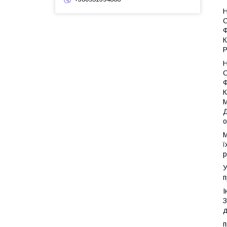
Н
С
Ф
К
Р
Н
С
Ф
К
М
Д
о
М
ї
р
У
п
І
З
д
п