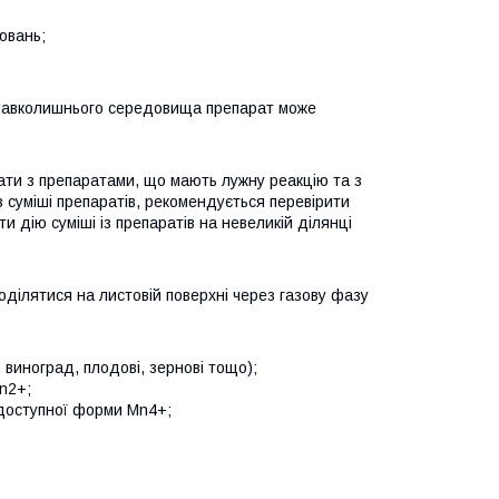
ювань;
в навколишнього середовища препарат може
ати з препаратами, що мають лужну реакцію та з
 суміші препаратів, рекомендується перевірити
и дію суміші із препаратів на невеликій ділянці
ділятися на листовій поверхні через газову фазу
виноград, плодові, зернові тощо);
n2+;
едоступної форми Mn4+;