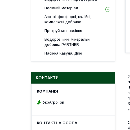
Посівний матеріал
Азотні, фосфорні, калійні,
комплексні добрива
Протруйники насіння
Водорозчинні мінеральні
добрива PARTNER
Насіння Кавуна, Дині
П
з
КОНТАКТИ
н
н
з
п
УкрАгроТоп
З
Я
Н
С
Ф