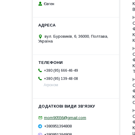
К
Євген
В
Н
С
Ф
К
вул. Буровиків, 6, 36000, Полтава,
К
Україна
Н
С
Ф
К
+380 (95) 666-46-49
+380 (95) 139-48-08
Н
С
Агроном
Ф
К
Н
С
mom90556@gmail.com
Ф
+380951394808
К
Ц
+380951394808