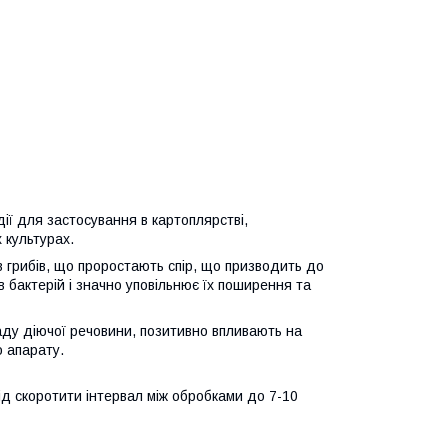
ії для застосування в картоплярстві,
 культурах.
в грибів, що проростають спір, що призводить до
в бактерій і значно уповільнює їх поширення та
ладу діючої речовини, позитивно впливають на
 апарату.
ід скоротити інтервал між обробками до 7-10