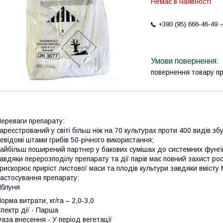
Немає в наявності
+380 (95) 666-46-49
повернення товару п
ереваги препарату:
ареєстрований у світі більш ніж на 70 культурах проти 400 видів зб
евідомі штами грибів 50-річного використання;
айбільш поширений партнер у бакових сумішах до системних фунгі
авдяки перерозподілу препарату та дії парів має повний захист ро
рискорює приріст листової маси та плодів культури завдяки вміст
астосування препарату:
блуня
орма витрати, кг/га – 2,0-3,0
пектр дії - Парша
аза внесення - У період вегетації