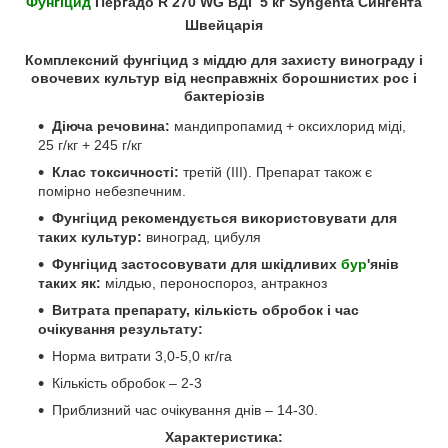
Фунгіцид
Пергадо R 270 WG ВДГ 5 кг Syngenta Сингента
Швейцарія
Комплексний
фунгіцид з міддю для захисту винограду і
овочевих культур від несправжніх борошнистих рос і
бактеріозів
Діюча речовина:
мандипропамид + оксихлорид міді,
25 г/кг + 245 г/кг
Клас токсичності:
третій (III). Препарат також є
помірно небезпечним.
Фунгіцид рекомендується використовувати для
таких культур:
виноград, цибуля
Фунгіцид застосовувати для шкідливих
бур
'янів
таких як:
мілдью, пероноспороз, антракноз
Витрата препарату, кількість обробок і час
очікування результату:
Норма витрати 3,0-5,0 кг/га
Кількість обробок – 2-3
Приблизний час очікування днів – 14-30.
Характеристика: