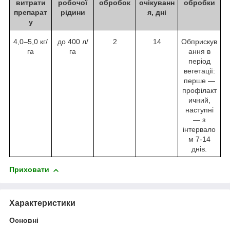
витрати
робочої
обробок
очікуванн
обробки
препарат
рідини
я, дні
у
4,0–5,0 кг/
до 400 л/
2
14
Обприскув
га
га
ання в
період
вегетації:
перше —
профілакт
ичний,
наступні
— з
інтервало
м 7-14
днів.
Приховати
Характеристики
Основні