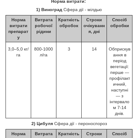
Норма витрати:
1) Виноград
Сфера дії - мілдью
Норма
Витрата
Кратність
Строки
Спосіб
витрати
робочої
обробок
очікуванн
обробки
препарат
рідини
я, дні
у
3,0–5,0 кг/
800-1000
3
14
Обприскув
га
л/га
ання в
період
вегетації:
перше —
профілакт
ичний,
наступні
— з
інтервало
м 7-14
днів.
2) Цибуля
Сфера дії - пероноспороз
Норма
Витрата
Кратність
Строки
Спосіб