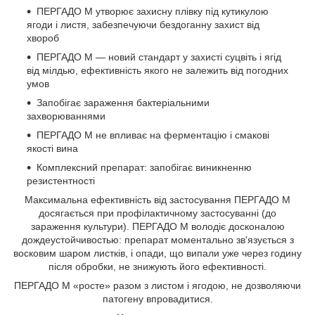
ПЕРГАДО М утворює захисну плівку під кутикулою
ягоди і листя, забезпечуючи бездоганну захист від
хвороб
ПЕРГАДО М — новий стандарт у захисті суцвіть і ягід
від мілдью, ефективність якого не залежить від погодних
умов
Запобігає зараження бактеріальними
захворюваннями
ПЕРГАДО М не впливає на ферментацію і смакові
якості вина
Комплексний препарат: запобігає виникненню
резистентності
Максимальна ефективність від застосування ПЕРГАДО М
досягається при профілактичному застосуванні (до
зараження культури). ПЕРГАДО М володіє досконалою
дождеустойчивостью: препарат моментально зв'язується з
восковим шаром листків, і опади, що випали уже через годину
після обробки, не знижують його ефективності.
ПЕРГАДО М «росте» разом з листом і ягодою, не дозволяючи
патогену впровадитися.