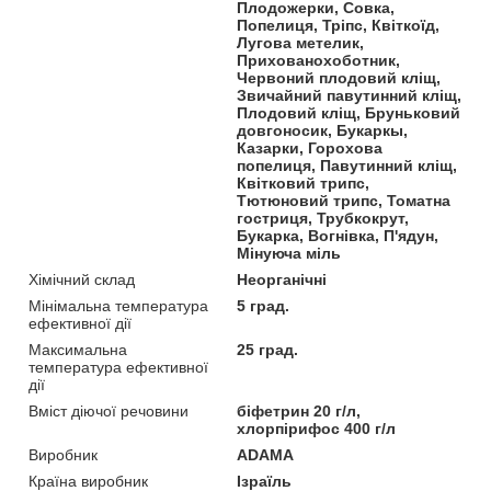
Плодожерки, Совка,
Попелиця, Тріпс, Квіткоїд,
Лугова метелик,
Прихованохоботник,
Червоний плодовий кліщ,
Звичайний павутинний кліщ,
Плодовий кліщ, Бруньковий
довгоносик, Букаркы,
Казарки, Горохова
попелиця, Павутинний кліщ,
Квітковий трипс,
Тютюновий трипс, Томатна
гостриця, Трубкокрут,
Букарка, Вогнівка, П'ядун,
Мінуюча міль
Хімічний склад
Неорганічні
Мінімальна температура
5 град.
ефективної дії
Максимальна
25 град.
температура ефективної
дії
Вміст діючої речовини
біфетрин 20 г/л,
хлорпірифос 400 г/л
Виробник
ADAMA
Країна виробник
Ізраїль