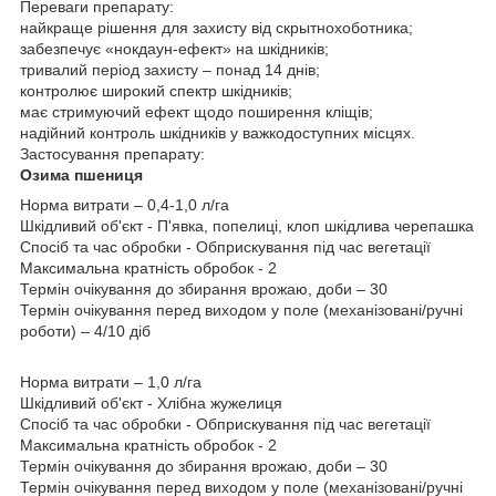
Переваги препарату:
найкраще рішення для захисту від скрытнохоботника;
забезпечує «нокдаун-ефект» на шкідників;
тривалий період захисту – понад 14 днів;
контролює широкий спектр шкідників;
має стримуючий ефект щодо поширення кліщів;
надійний контроль шкідників у важкодоступних місцях.
Застосування препарату:
Озима пшениця
Норма витрати – 0,4-1,0 л/га
Шкідливий об'єкт - П'явка, попелиці, клоп шкідлива черепашка
Спосіб та час обробки - Обприскування під час вегетації
Максимальна кратність обробок - 2
Термін очікування до збирання врожаю, доби – 30
Термін очікування перед виходом у поле (механізовані/ручні
роботи) – 4/10 діб
Норма витрати – 1,0 л/га
Шкідливий об'єкт - Хлібна жужелиця
Спосіб та час обробки - Обприскування під час вегетації
Максимальна кратність обробок - 2
Термін очікування до збирання врожаю, доби – 30
Термін очікування перед виходом у поле (механізовані/ручні