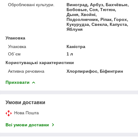
Оброблювані культури.
Виноград, Арбуз, Бахчёвые,
Бобовые, Соя, Тютюн,
Дыня, Хвойні,
Подсолнечник, Ріпак, Горох,
Кукурудза, Свекла, Капуста,
Яблуня
Упаковка
Упаковка
Каністра
Об`єм
1 л
Користувацькі характеристики
Активна речовина
Хлорпирифос, Біфентрин
Приховати
Умови доставки
Нова Пошта
Всі умови доставки