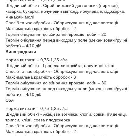
Шкідливий об'єкт - Сірий нирковий довгоносик (ниркоєд),
казарка, букарка, яблуневий квіткоїд, яблунева плодожерка,
минаючи молі
Спосіб та час обробки - Обприскування під час вегетації
Максимальна кратність обробок - 2
Термін очікування до збирання врожаю, доби – 20
Термін очікування перед виходом у поле (механізовані/ручні
роботи) – 4/10 діб
Виноградники
Норма витрати – 0,75-1,25 л/га
Шкідливий об'єкт - Гронева листовійка, павутинні кліщі
Спосіб та час обробки - Обприскування під час вегетації
Максимальна кратність обробок - 3
Термін очікування до збирання врожаю, доби – 30
Термін очікування перед виходом у поле (механізовані/ручні
роботи) – 4/10 діб
Соя
Норма витрати – 0,75-1,25 л/га
Шкідливий об'єкт - Акацієве вогнівка, клопи, совки, п'ядениці,
трипси, кліщі, соєва плодожерка
Спосіб та час обробки - Обприскування під час вегетації
Максимальна кратність обробок - 2