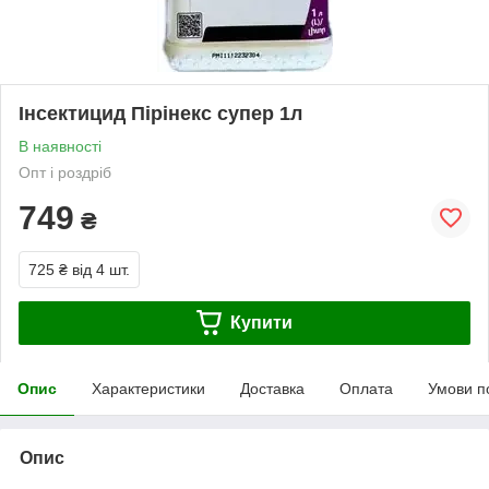
Інсектицид Пірінекс супер 1л
В наявності
Опт і роздріб
749
₴
725 ₴
від 4 шт.
Купити
Опис
Характеристики
Доставка
Оплата
Умови п
Опис