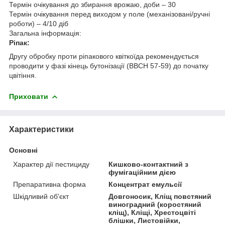
Термін очікування до збирання врожаю, доби – 30
Термін очікування перед виходом у поле (механізовані/ручні
роботи) – 4/10 діб
Загальна інформація:
Ріпак:
Другу обробку проти ріпакового квіткоїда рекомендується
проводити у фазі кінець бутонізації (ВВСН 57-59) до початку
цвітіння.
Приховати
Характеристики
Основні
Характер дії пестициду
Кишково-контактний з
фумігаційним дією
Препаративна форма
Концентрат емульсії
Шкідливий об'єкт
Довгоносик, Кліщ повстяний
виноградний (коростяний
кліщ), Кліщі, Хрестоцвіті
блішки, Листовійки,