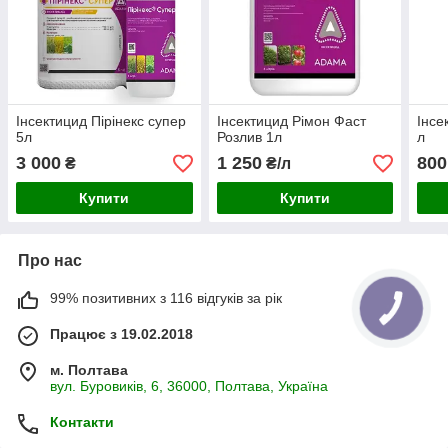
Інсектицид Пірінекс супер
Інсектицид Рімон Фаст
Інсе
5л
Розлив 1л
л
3 000
1 250
800
₴
₴/л
Купити
Купити
Про нас
99% позитивних з 116 відгуків за рік
Працює з 19.02.2018
м. Полтава
вул. Буровиків, 6, 36000, Полтава, Україна
Контакти