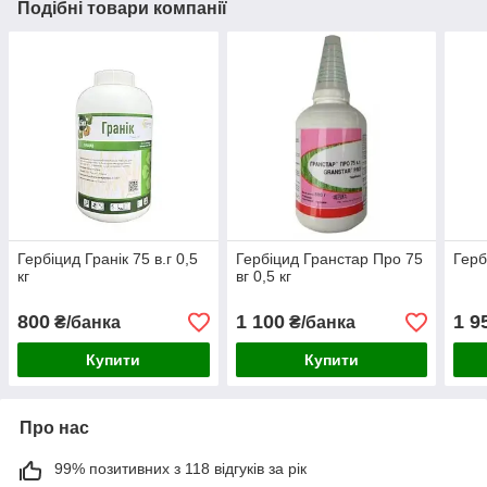
Подібні товари компанії
Гербіцид Гранік 75 в.г 0,5
Гербіцид Гранстар Про 75
Герб
кг
вг 0,5 кг
800
1 100
1 9
₴/банка
₴/банка
Купити
Купити
Про нас
99% позитивних з 118 відгуків за рік