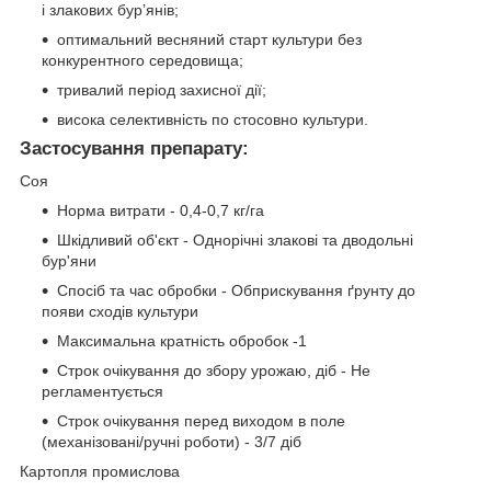
і злакових бур’янів;
оптимальний весняний старт культури без
конкурентного середовища;
тривалий період захисної дії;
висока селективність по стосовно культури.
Застосування препарату:
Соя
Норма витрати - 0,4-0,7 кг/га
Шкідливий об'єкт - Однорічні злакові та дводольні
бур'яни
Спосіб та час обробки - Обприскування ґрунту до
появи сходів культури
Максимальна кратність обробок -1
Строк очікування до збору урожаю, діб - Не
регламентується
Строк очікування перед виходом в поле
(механізовані/ручні роботи) - 3/7 діб
Картопля промислова