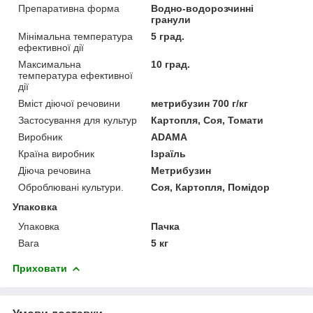
Препаративна форма
Водно-водорозчинні
гранули
Мінімальна температура
5 град.
ефективної дії
Максимальна
10 град.
температура ефективної
дії
Вміст діючої речовини
метрибузин 700 г/кг
Застосування для культур
Картопля, Соя, Томати
Виробник
ADAMA
Країна виробник
Ізраїль
Діюча речовина
Метрибузин
Оброблювані культури.
Соя, Картопля, Помідор
Упаковка
Упаковка
Пачка
Вага
5 кг
Приховати