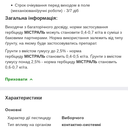
Строк очікування перед виходом в поле
(механізовані/ручні роботи) - 3/7 діб
Загальна інформація:
Виходячи з багаторічного досвіду, норми застосування
гербіциду
МІСТРАЛЬ
можуть становити 0,4-0,7 кг/га в суміші з
баковими партнерами. Норма використання залежить від типу
ґрунту, на якому буде застосовуватись препарат.
Ґрунти з вмістом гумусу до 2,5% - норма
гербіциду
МІСТРАЛЬ
становить 0,4-0,5 кг/га. Ґрунти з вмістом
гумусу понад 2,5% - норма гербіциду
МІСТРАЛЬ
становить
0,6-0,7 кг/га.
Приховати
Характеристики
Основні
Характер дії пестициду
Виборчого
Тип впливу на організм
контактно-системні